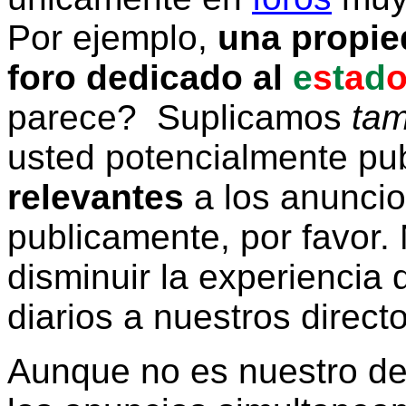
Por ejemplo,
una propie
foro dedicado al
e
s
t
a
d
parece? Suplicamos
tam
usted potencialmente pu
relevantes
a los anunci
publicamente, por favor. 
disminuir la experiencia d
diarios a nuestros direct
Aunque no es nuestro d