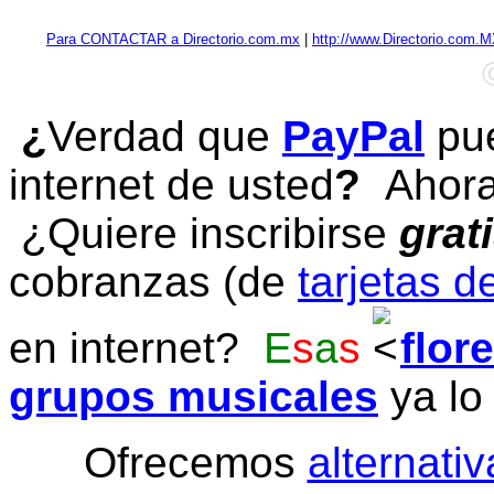
Para CONTACTAR a Directorio.com.mx
|
http://www.Directorio.com.
¿
Verdad que
PayPal
pue
internet de usted
?
Ahora 
¿Quiere inscribirse
grat
cobranzas (de
tarjetas d
en internet?
E
s
a
s
flor
grupos musicales
ya lo
Ofrecemos
alternativ