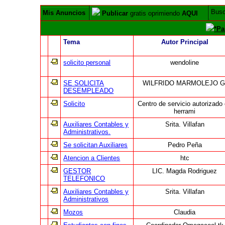
Bus
Mis Anuncios
Publicar
gratis oprimiendo
AQUI
*Pa
Tema
Autor Principal
solicito personal
wendoline
SE SOLICITA
WILFRIDO MARMOLEJO G
DESEMPLEADO
Solicito
Centro de servicio autorizado
herrami
Auxiliares Contables y
Srita. Villafan
Administrativos.
Se solicitan Auxiliares
Pedro Peña
Atencion a Clientes
htc
GESTOR
LIC. Magda Rodriguez
TELEFONICO
Auxiliares Contables y
Srita. Villafan
Administrativos
Mozos
Claudia