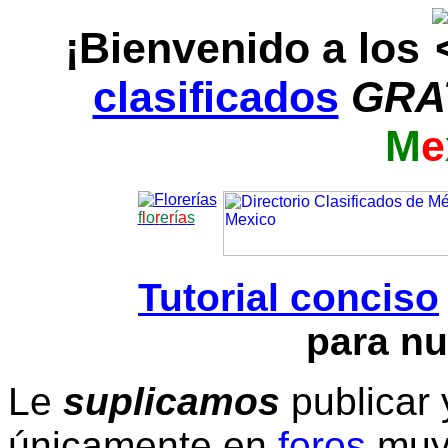
¡Bienvenido a los
clasificados
GRA
M
e
f
l
o
r
e
r
í
a
s
Tutorial conciso
para nu
Le
suplicamos
publicar 
únicamente en
foros
muy 