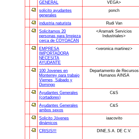
GENERAL
VEGA>
solicito ayudantes
ponch
generales
industria naturista
Rudi Van
Solicitamos 20
<Aramark Servicios
personas para limpieza
Industriales>
cerca de COYOACAN
EMPRESA
<veronica martinez>
IMPORTADORA
NECESITA
AYUDANTE
100 Jovenes en
Departamento de Recursos
Monterrey para trabajo
Humanos AINSA
Viernes, Sábado y
Domingo
Ayudantes Generales
C&S
(cortadores)
Ayudantes Generales
C&S
ambos sexos
Solicito Jóvenes
iaacovito
dinámicos
CRISIS!!!
DINE,S.A. DE C.V.