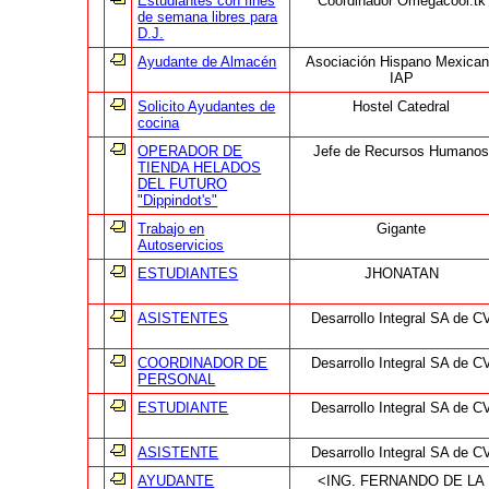
Estudiantes con fines
Coordinador Omegacool.tk
de semana libres para
D.J.
Ayudante de Almacén
Asociación Hispano Mexica
IAP
Solicito Ayudantes de
Hostel Catedral
cocina
OPERADOR DE
Jefe de Recursos Humano
TIENDA HELADOS
DEL FUTURO
"Dippindot's"
Trabajo en
Gigante
Autoservicios
ESTUDIANTES
JHONATAN
ASISTENTES
Desarrollo Integral SA de C
COORDINADOR DE
Desarrollo Integral SA de C
PERSONAL
ESTUDIANTE
Desarrollo Integral SA de C
ASISTENTE
Desarrollo Integral SA de C
AYUDANTE
<ING. FERNANDO DE LA