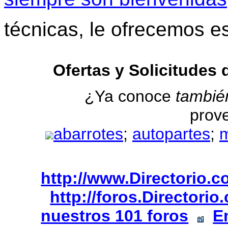
técnicas, le ofrecemos e
Ofertas y Solicitude
¿Ya conoce
tambié
prov
abarrotes
;
autopartes
;
m
http://www.Directorio.
http://foros.Directori
nuestros 101 foros
E