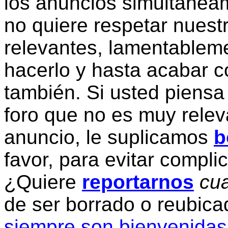
los anuncios simultanea
no quiere respetar nuestr
relevantes, lamentablem
hacerlo y hasta acabar c
también. Si usted piensa
foro que no es muy relev
anuncio, le suplicamos
b
favor, para evitar compli
¿Quiere
reportarnos
cua
de ser borrado o reubic
siempre son bienvenidas