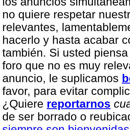
los anuncios simultanea
no quiere respetar nuestr
relevantes, lamentablem
hacerlo y hasta acabar c
también. Si usted piensa
foro que no es muy relev
anuncio, le suplicamos
b
favor, para evitar compli
¿Quiere
reportarnos
cua
de ser borrado o reubic
siempre son bienvenidas