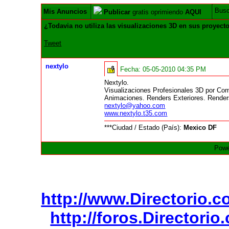
Bus
Mis Anuncios
Publicar
gratis oprimiendo
AQUI
¿Todavia no utiliza las visualizaciones 3D en sus proyect
Tweet
nextylo
Fecha:
05-05-2010 04:35 PM
Nextylo.
Visualizaciones Profesionales 3D por Co
Animaciones. Renders Exteriores. Renders
nextylo@yahoo.com
www.nextylo.t35.com
***Ciudad / Estado (País):
Mexico DF
Powe
http://www.Directorio.
http://foros.Directori