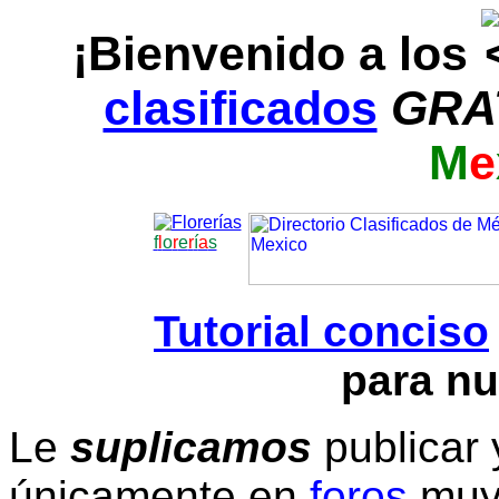
¡Bienvenido a los
clasificados
GRA
M
e
f
l
o
r
e
r
í
a
s
Tutorial conciso
para nu
Le
suplicamos
publicar 
únicamente en
foros
muy 