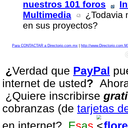
nuestros 101 foros
I
Multimedia
¿Todavia no
en sus proyectos?
Para CONTACTAR a Directorio.com.mx
|
http://www.Directorio.com.
¿
Verdad que
PayPal
pue
internet de usted
?
Ahora 
¿Quiere inscribirse
grat
cobranzas (de
tarjetas d
en internet?
E
s
a
s
flor