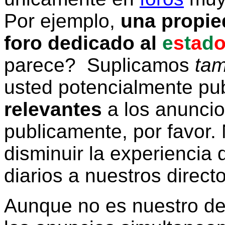
Por ejemplo,
una propie
foro dedicado al
e
s
t
a
d
parece? Suplicamos
tam
usted potencialmente pu
relevantes
a los anunci
publicamente, por favor. 
disminuir la experiencia d
diarios a nuestros direct
Aunque no es nuestro d