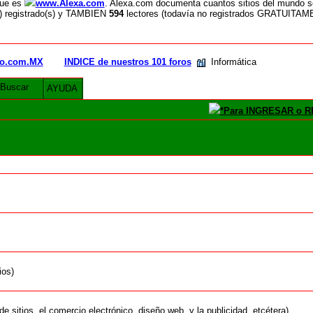
que es
www.Alexa.com
. Alexa.com documenta cuantos sitios del mundo so
 registrado(s) y TAMBIEN
594
lectores (todavía no registrados GRATUIT
rio.com.MX
INDICE de nuestros 101 foros
Informática
Buscar
AYUDA
*Para INGRESAR o RE
ios)
e sitios, el comercio electrónico, diseño web, y la publicidad, etcétera)