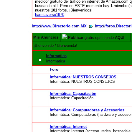
medidor gratuito del tráfico en internet de Amazon.com 
buscando allí. Pero en ESTE momento hay
1
miembro(s)
nuestros
101
foros. ¡Bienvenidos!
harmlaverso1970
http://www.Directorio.com.MX
http://foros.Directo
Mis Anuncios
Publicar
gratis oprimiendo
AQUI
¡Bienvenido / Bienvenida!
Informática
Informática
Foro
Informática: NUESTROS CONSEJOS
Informática: NUESTROS CONSEJOS
Informática: Capacitación
Informática: Capacitación
Informática: Computadoras y Accesorios
Informática: Computadoras (hardware y accesor
Informática: Internet
Informática: Internet (acceso, redes, hospedaje d