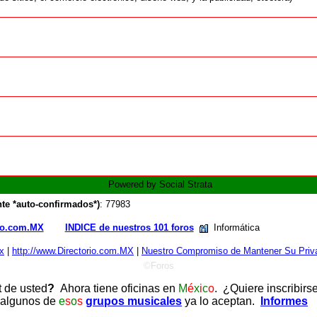
Powered by Social Strata
te *auto-confirmados*)
: 77983
rio.com.MX
INDICE de nuestros 101 foros
Informática
x
|
http://www.Directorio.com.MX
|
Nuestro Compromiso de Mantener Su Priva
©Foros
t de usted
?
Ahora tiene oficinas en
M
é
x
i
c
o
. ¿Quiere inscribirs
 algunos de
e
s
o
s
grupos musicales
ya lo aceptan.
Informes