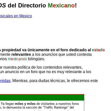
OS
del Directorio
M
e
x
i
c
a
n
o
!
 propiedad va únicamente en el foro dedicado al
e
s
t
a
d
o
tamente
relevantes
a los anuncios que usted contesta
orios
m
e
x
i
c
a
n
o
s
bilingües.
uestra política de los contenidos relevantes,
un anuncio en un foro que no es muy relevante a los
enidas
. Mientras, para dudas técnicas, le ofrecemos este
 Ya llegan
miles y miles
de visitantes a nuestros foros
o, lo demuestra la sección de "Traffic Rankings" del