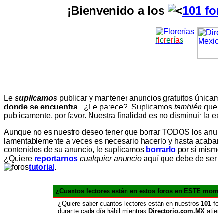
¡Bienvenido a los
101 fo
f
l
o
r
e
r
í
a
s
Le
suplicamos
publicar y mantener anuncios gratuitos únic
donde se encuentra
. ¿Le parece? Suplicamos
también
que
publicamente, por favor. Nuestra finalidad es no disminuir la ex
Aunque no es nuestro deseo tener que borrar TODOS los anunc
lamentablemente a veces es necesario hacerlo y hasta acabar 
contenidos de su anuncio, le suplicamos
borrarlo
por si mismo
¿Quiere
reportarnos
cualquier anuncio
aquí que debe de ser
tutorial
.
¿Cuantos lectores están en estos foros en ESTE mom
¿Quiere saber cuantos lectores están en nuestros
101
fo
durante cada día hábil mientras
Directorio.com.MX
atie