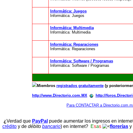
Informática: Juegos
Informática: Juegos
Informática: Multimedia
Informática: Multimedia
Informática: Reparaciones
Informática: Reparaciones
Informática: Software / Programas
Informática: Software / Programas
Miembros
registrados gratuitamente
(y posteriormen
http://www.Directorio.com.MX
http://foros.Directo
Para CONTACTAR a Directorio.com.m
¿
Verdad que
PayPal
puede aumentar los ingresos en interne
crédito
y de
débito
bancario
) en internet?
E
s
a
s
florerías
y