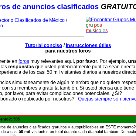
ros de anuncios clasificados
GRATUIT
g
r
u
p
o
s
m
u
s
i
c
a
l
e
s
Tutorial conciso
/
Instrucciones útiles
para nuestros foros
amente en
foros
muy relevantes aquí,
por favor
. Por ejemplo,
una
 las
respuestas
que usted potencialmente publica sean direc
periencia de los casi 50 mil visitantes diarios a nuestros direct
ios simultaneamente de algún miembro que no quiere respetar n
con su membresía gratuita también. Si usted piensa que tiene 
, por favor, para evitar complicaciones potenciales. ¿Sí?
 borrado o reubicado por nosotros?
Quejas siempre son bienv
ento?: 595
ros de anuncios clasificados gratuitos y autopublicables en ESTE momento?
nde a casi
50 mil
visitantes en total durante cada día hábil también. De hech