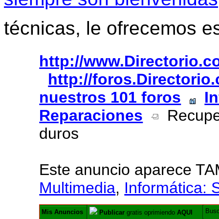
técnicas, le ofrecemos e
http://www.Directorio.
http://foros.Directori
nuestros 101 foros
I
Reparaciones
Recuper
duros
Este anuncio aparece T
Multimedia
,
Informática: 
Bus
Mis Anuncios
Publicar
gratis oprimiendo
AQUI