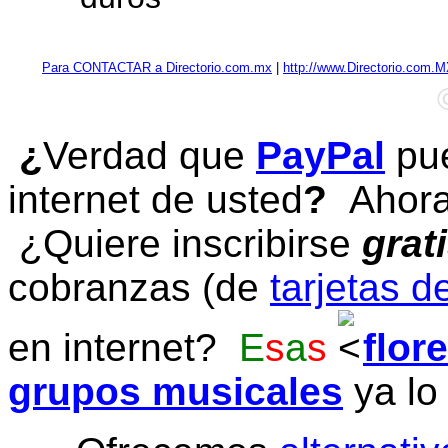
Para CONTACTAR a Directorio.com.mx
|
http://www.Directorio.com.
¿
Verdad que
PayPal
pue
internet de usted
?
Ahora 
¿Quiere inscribirse
grat
cobranzas (de
tarjetas d
en internet?
E
s
a
s
flor
grupos musicales
ya lo