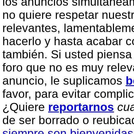
los anuncios simultanea
no quiere respetar nuestr
relevantes, lamentablem
hacerlo y hasta acabar c
también. Si usted piensa
foro que no es muy relev
anuncio, le suplicamos
b
favor, para evitar compli
¿Quiere
reportarnos
cua
de ser borrado o reubic
siempre son bienvenidas