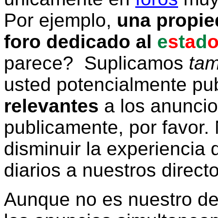
Por ejemplo,
una propie
foro dedicado al
e
s
t
a
d
parece? Suplicamos
tam
usted potencialmente pu
relevantes
a los anunci
publicamente, por favor. 
disminuir la experiencia d
diarios a nuestros direct
Aunque no es nuestro d