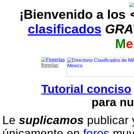
¡Bienvenido a los
clasificados
GRA
M
e
f
l
o
r
e
r
í
a
s
Tutorial conciso
para nu
Le
suplicamos
publicar 
únicamente en
foros
muy 