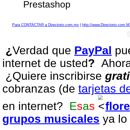
Prestashop
Para CONTACTAR a Directorio.com.mx
|
http://www.Directorio.com.
¿
Verdad que
PayPal
pue
internet de usted
?
Ahora 
¿Quiere inscribirse
grat
cobranzas (de
tarjetas d
en internet?
E
s
a
s
flor
grupos musicales
ya lo