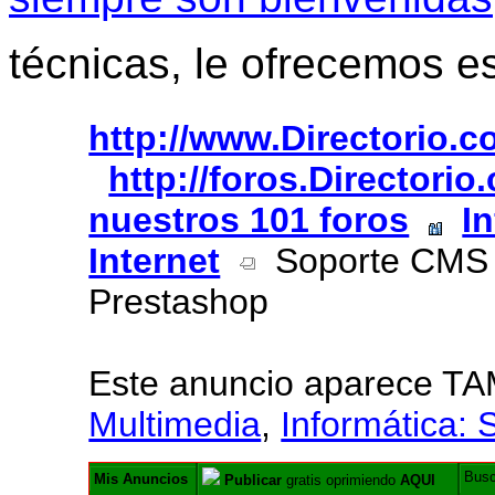
técnicas, le ofrecemos e
http://www.Directorio.
http://foros.Directori
nuestros 101 foros
I
Internet
Soporte CMS 
Prestashop
Este anuncio aparece T
Multimedia
,
Informática: 
Bus
Mis Anuncios
Publicar
gratis oprimiendo
AQUI