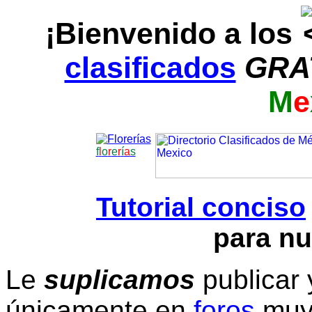
¡Bienvenido a los
clasificados
GRA
M
e
f
l
o
r
e
r
í
a
s
Tutorial conciso
para nu
Le
suplicamos
publicar 
únicamente en
foros
muy 