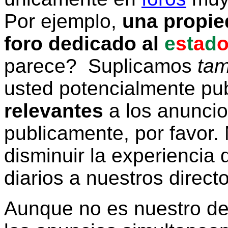
Por ejemplo,
una propie
foro dedicado al
e
s
t
a
d
parece? Suplicamos
tam
usted potencialmente pu
relevantes
a los anunci
publicamente, por favor. 
disminuir la experiencia d
diarios a nuestros direct
Aunque no es nuestro d