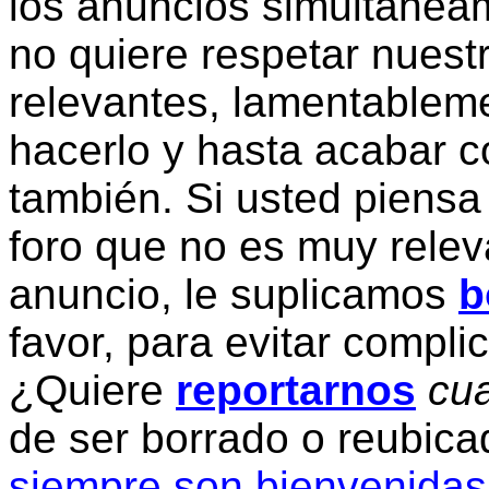
los anuncios simultanea
no quiere respetar nuestr
relevantes, lamentablem
hacerlo y hasta acabar c
también. Si usted piensa
foro que no es muy relev
anuncio, le suplicamos
b
favor, para evitar compli
¿Quiere
reportarnos
cua
de ser borrado o reubic
siempre son bienvenidas