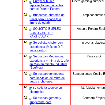
Europcar busca
lucero.garcia@europca
representantes de rentas
para el Distrito Federal
Buscamos choferes de
empleoseurous
trailer para Canadá (sin
límite de edad)...
SOLICITO EMPLEO
Antonio Peralta Esp
COMO CHOFER
PARTICULAR
Se solicita chofer con
playeras playera
experiencia (México D.F.,
zona centro)
Se buscan Mecánicos;
Yessica G.
experiencia mínima de 1 año
en Mantenimiento Industrial
(EdoMex)
Se buscan vendedoras
Buscatalentos Cecilia 
para servicios de renta de
autos y choferes.
se solicita tecnico en
mkt. fabiola herna
electronica
Se buscan gerente y
Contacto Emple
subgerente para