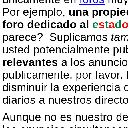
Por ejemplo,
una propie
foro dedicado al
e
s
t
a
d
parece? Suplicamos
tam
usted potencialmente pu
relevantes
a los anunci
publicamente, por favor. 
disminuir la experiencia d
diarios a nuestros direct
Aunque no es nuestro d