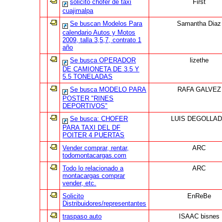
solicito chofer de taxi
First
cuajimalpa
Se buscan Modelos Para
Samantha Diaz
calendario Autos y Motos
2009, talla 3,5,7, contrato 1
año
Se busca OPERADOR
lizethe
DE CAMIONETA DE 3.5 Y
5.5 TONELADAS
Se busca MODELO PARA
RAFA GALVEZ
POSTER "RINES
DEPORTIVOS"
Se busca: CHOFER
LUIS DEGOLLA
PARA TAXI DEL DF
POITER 4 PUERTAS
Vender comprar, rentar,
ARC
todomontacargas.com
Todo lo relacionado a
ARC
montacargas comprar
vender, etc.
Solicito
EnReBe
Distribuidores/representantes
traspaso auto
ISAAC bisnes