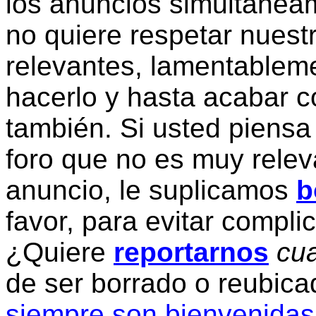
los anuncios simultanea
no quiere respetar nuestr
relevantes, lamentablem
hacerlo y hasta acabar c
también. Si usted piensa
foro que no es muy relev
anuncio, le suplicamos
b
favor, para evitar compli
¿Quiere
reportarnos
cua
de ser borrado o reubic
siempre son bienvenidas