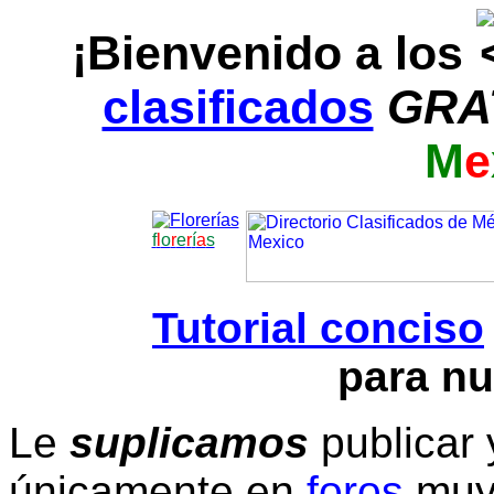
¡Bienvenido a los
clasificados
GRA
M
e
f
l
o
r
e
r
í
a
s
Tutorial conciso
para nu
Le
suplicamos
publicar 
únicamente en
foros
muy 