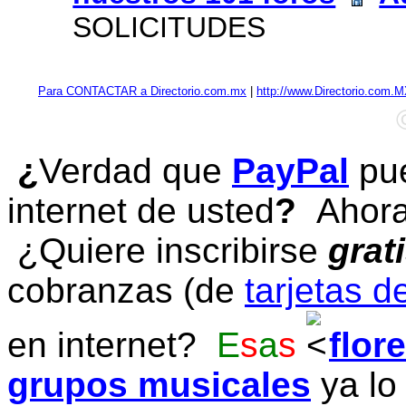
SOLICITUDES
Para CONTACTAR a Directorio.com.mx
|
http://www.Directorio.com.
¿
Verdad que
PayPal
pue
internet de usted
?
Ahora 
¿Quiere inscribirse
grat
cobranzas (de
tarjetas d
en internet?
E
s
a
s
flor
grupos musicales
ya lo