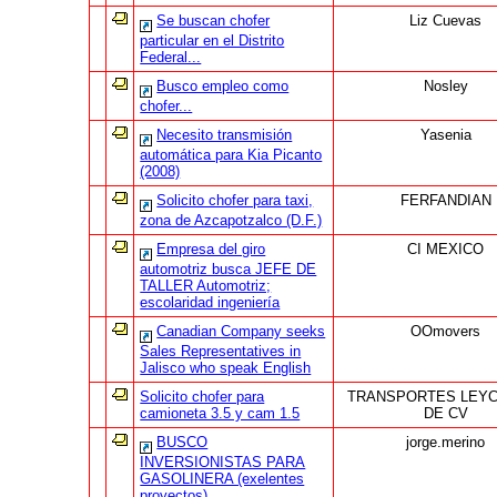
Se buscan chofer
Liz Cuevas
particular en el Distrito
Federal...
Busco empleo como
Nosley
chofer...
Necesito transmisión
Yasenia
automática para Kia Picanto
(2008)
Solicito chofer para taxi,
FERFANDIAN
zona de Azcapotzalco (D.F.)
Empresa del giro
CI MEXICO
automotriz busca JEFE DE
TALLER Automotriz;
escolaridad ingeniería
Canadian Company seeks
OOmovers
Sales Representatives in
Jalisco who speak English
Solicito chofer para
TRANSPORTES LEY
camioneta 3.5 y cam 1.5
DE CV
BUSCO
jorge.merino
INVERSIONISTAS PARA
GASOLINERA (exelentes
proyectos)