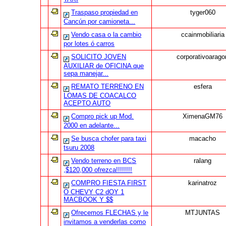
Traspaso propiedad en
tyger060
Cancún por camioneta...
Vendo casa o la cambio
ccainmobiliaria
por lotes ó carros
SOLICITO JOVEN
corporativoarago
AUXILIAR de OFICINA que
sepa manejar...
REMATO TERRENO EN
esfera
LOMAS DE COACALCO
ACEPTO AUTO
Compro pick up Mod.
XimenaGM76
2000 en adelante...
Se busca chofer para taxi
macacho
tsuru 2008
Vendo terreno en BCS
ralang
,$120,000 ofrezca!!!!!!!!
COMPRO FIESTA FIRST
karinatroz
O CHEVY C2 dOY 1
MACBOOK Y $$
Ofrecemos FLECHAS y le
MTJUNTAS
invitamos a venderlas como