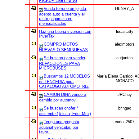
PICKUP LIGHTNING
Vendo terreno en jojutla,
HENRY_A
acepto auto a cuenta y el
resto pagamelo en
mensualidades
Haz una buena inversión con
lucascitty
InverTaxi
COMPRO MOTOS
alexmotors
NUEVAS O SEMINUEVAS
Se buscan para vender
autjuntas
REFACCIONES PARA
MICROBUSES
Buscamos 12 MODELOS
María Elena Garrido. 
MONACO
de LENCERIA para
CATÁLOGO AUTOMOTRIZ
CAMION DINA vendo o
JRChuy
cambio por automovil
Se buscan chofer /
bringao
asistente (Toluca, Edo. Mex)
Tengo una pregunta
carlos2507
aduanal vehicular, por
favor...