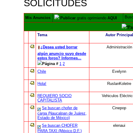
SOLICITUDES
Bus
Mis Anuncios
Publicar
gratis oprimiendo
AQUI
*Pa
Tema
Autor Principa
¿Desea usted borrar
Administración
algún anuncio suyo desde
estos foros? Informes...
Página #
1
2
Chile
Evelynn
Hola!
RuslanKoletre
REQUIERO SOCIO
Vehiculos Eléctri
CAPITALISTA
Se buscan chofer de
Cinepop
carga (Naucalpan de Juárez,
Estado de México)
Se buscan CHOFER
elenaui
PARA TAXI (México D.F.)