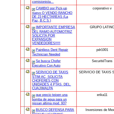
comisionista...
CAMBIO por Pick-up
corporativo v
nuevo O VENDO RANCHO
DE 23 HECTAREAS (La
Paz, B.C.S.)
IMPORTANTE EMPRESA
GRUPO LATIN
DEL RAMO AUTOMOTRIZ
SOLICITA POR
EXPANSION
VENDEDORES!!!!!
Paintless Dent Repair
pdr1001
Technician Needed
Se busca Chofer
SecuritéTrans
Ejecutivo Con Auto
SERVICIO DE TAXIS
SERVICIO DE TAXIS 
STIM AC, SOLICITA
CHOFERES CON
UNIDADES 4 PTAS. DEL.
CUAJIMALPA
que precio teioen una
erika11
bomba de agua para un
nissan altima mod. 93?
BUSCO DEFENSA PARA
Inversiones de Me