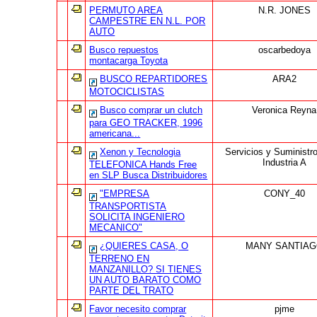
PERMUTO AREA
N.R. JONES
CAMPESTRE EN N.L. POR
AUTO
Busco repuestos
oscarbedoya
montacarga Toyota
BUSCO REPARTIDORES
ARA2
MOTOCICLISTAS
Busco comprar un clutch
Veronica Reyna
para GEO TRACKER, 1996
americana...
Xenon y Tecnologia
Servicios y Suministr
Industria A
TELEFONICA Hands Free
en SLP Busca Distribuidores
"EMPRESA
CONY_40
TRANSPORTISTA
SOLICITA INGENIERO
MECANICO"
¿QUIERES CASA, O
MANY SANTIA
TERRENO EN
MANZANILLO? SI TIENES
UN AUTO BARATO COMO
PARTE DEL TRATO
Favor necesito comprar
pjme