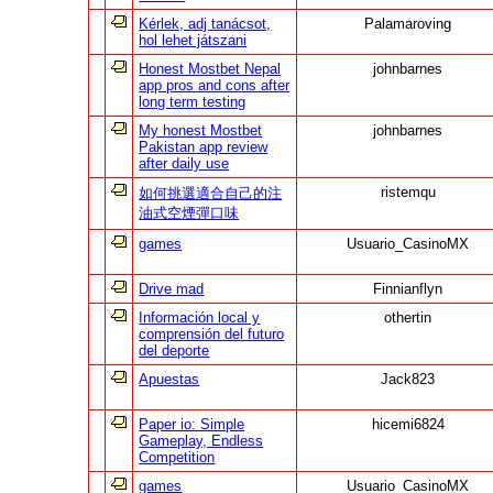
Kérlek, adj tanácsot,
Palamaroving
hol lehet játszani
Honest Mostbet Nepal
johnbarnes
app pros and cons after
long term testing
My honest Mostbet
johnbarnes
Pakistan app review
after daily use
ristemqu
如何挑選適合自己的注
油式空煙彈口味
games
Usuario_CasinoMX
Drive mad
Finnianflyn
Información local y
othertin
comprensión del futuro
del deporte
Apuestas
Jack823
Paper io: Simple
hicemi6824
Gameplay, Endless
Competition
games
Usuario_CasinoMX