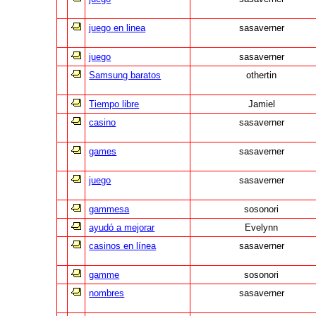
juego en linea
sasaverner
juego
sasaverner
Samsung baratos
othertin
Tiempo libre
Jamiel
casino
sasaverner
games
sasaverner
juego
sasaverner
gammesa
sosonori
ayudó a mejorar
Evelynn
casinos en línea
sasaverner
gamme
sosonori
nombres
sasaverner