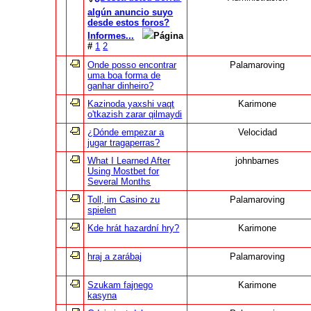
algún anuncio suyo
desde estos foros?
Informes...
Página
#
1
2
Onde posso encontrar
Palamaroving
uma boa forma de
ganhar dinheiro?
Kazinoda yaxshi vaqt
Karimone
o'tkazish zarar qilmaydi
¿Dónde empezar a
Velocidad
jugar tragaperras?
What I Learned After
johnbarnes
Using Mostbet for
Several Months
Toll, im Casino zu
Palamaroving
spielen
Kde hrát hazardní hry?
Karimone
hraj a zarábaj
Palamaroving
Szukam fajnego
Karimone
kasyna