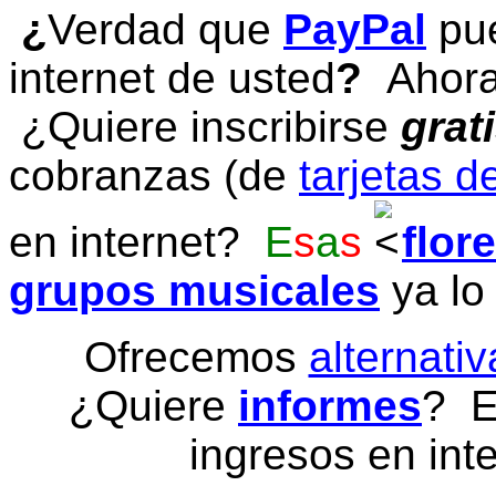
¿
Verdad que
PayPal
pue
internet de usted
?
Ahora 
¿Quiere inscribirse
grat
cobranzas (de
tarjetas d
en internet?
E
s
a
s
flor
grupos musicales
ya lo
Ofrecemos
alternativ
¿Quiere
informes
? E
ingresos en inte