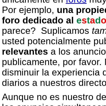
Por ejemplo,
una propie
foro dedicado al
e
s
t
a
d
parece? Suplicamos
tam
usted potencialmente pu
relevantes
a los anunci
publicamente, por favor. 
disminuir la experiencia d
diarios a nuestros direct
Aunque no es nuestro d