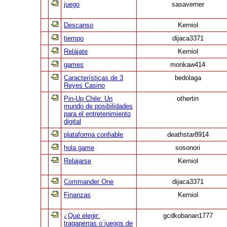
juego
sasaverner
Descanso
Kerniol
tiempo
dijaca3371
Relájate
Kerniol
games
monkaw414
Características de 3
bedolaga
Reyes Casino
Pin-Up Chile: Un
othertin
mundo de posibilidades
para el entretenimiento
digital
plataforma confiable
deathstar8914
hola game
sosonori
Relajarse
Kerniol
Commander One
dijaca3371
Finanzas
Kerniol
¿Qué elegir:
gcdkobanan1777
tragaperras o juegos de