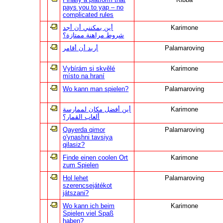
pays you to yap – no
complicated rules
أين يمكنني أن أجد
Karimone
شروط مراهنة ممتازة؟
أريد أن أقامر
Palamaroving
Vybírám si skvělé
Karimone
místo na hraní
Wo kann man spielen?
Palamaroving
أين أفضل مكان لممارسة
Karimone
ألعاب القمار؟
Qayerda qimor
Palamaroving
o'ynashni tavsiya
qilasiz?
Finde einen coolen Ort
Karimone
zum Spielen
Hol lehet
Palamaroving
szerencsejátékot
játszani?
Wo kann ich beim
Karimone
Spielen viel Spaß
haben?