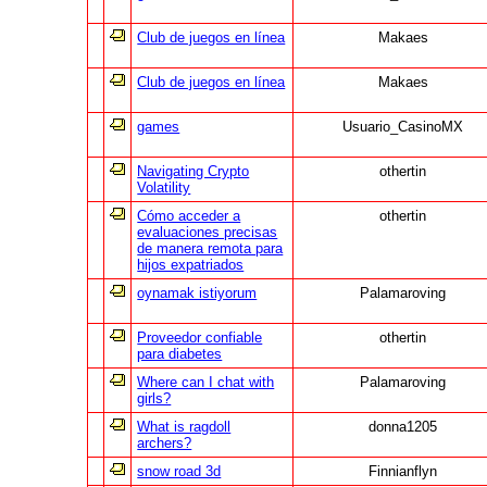
Club de juegos en línea
Makaes
Club de juegos en línea
Makaes
games
Usuario_CasinoMX
Navigating Crypto
othertin
Volatility
Cómo acceder a
othertin
evaluaciones precisas
de manera remota para
hijos expatriados
oynamak istiyorum
Palamaroving
Proveedor confiable
othertin
para diabetes
Where can I chat with
Palamaroving
girls?
What is ragdoll
donna1205
archers?
snow road 3d
Finnianflyn