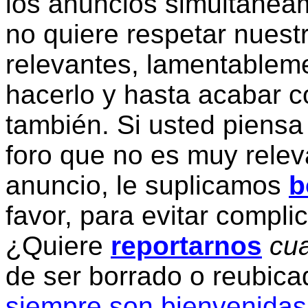
los anuncios simultanea
no quiere respetar nuestr
relevantes, lamentablem
hacerlo y hasta acabar c
también. Si usted piensa
foro que no es muy relev
anuncio, le suplicamos
b
favor, para evitar compli
¿Quiere
reportarnos
cua
de ser borrado o reubic
siempre son bienvenidas