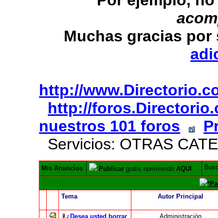
acom
Muchas gracias
por
adi
http://www.Directorio.
http://foros.Directori
nuestros 101 foros
P
Servicios: OTRAS CAT
Bus
Mis Anuncios
Publicar
gratis oprimiendo
AQUI
*Pa
Tema
Autor Principal
¿Desea usted borrar
Administración