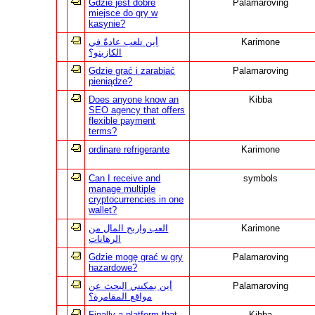
Gdzie jest dobre
Palamaroving
miejsce do gry w
kasynie?
أين تلعب عادةً في
Karimone
الكازينو؟
Gdzie grać i zarabiać
Palamaroving
pieniądze?
Does anyone know an
Kibba
SEO agency that offers
flexible payment
terms?
ordinare refrigerante
Karimone
Can I receive and
symbols
manage multiple
cryptocurrencies in one
wallet?
العب واربح المال من
Karimone
الرهانات
Gdzie mogę grać w gry
Palamaroving
hazardowe?
أين يمكنني البحث عن
Palamaroving
مواقع المقامرة؟
Finally a platform that
Kibba