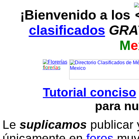
¡Bienvenido a los
clasificados
GRA
M
e
f
l
o
r
e
r
í
a
s
Tutorial conciso
para nu
Le
suplicamos
publicar 
únicamente en
foros
muy 