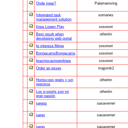
Onde jogar?
Palamaroving
Integrated task
somanes
management solution
línea Lowen Play
sosonori
Best result when
othertin
developing web portal
te interesa Mega
sosonori
BongacamsBongacams
sosonori
brazinocasinoenlinea
sosonori
Order an essay
majjorok2
Horóscopo gratis y sin
othertin
registros
Los e-sports son mi
othertin
gran pasión
juegos
sasaverner
juego
sasaverner
juego
sasaverner