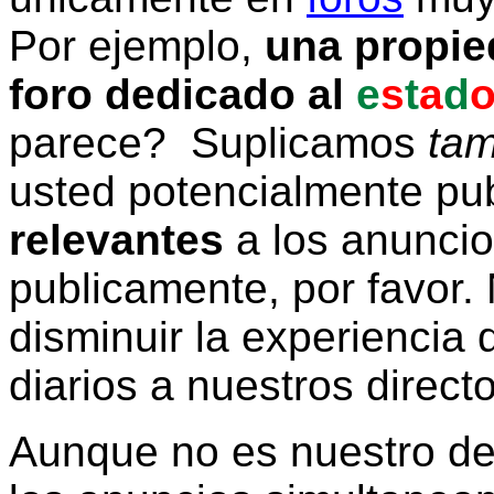
Por ejemplo,
una propie
foro dedicado al
e
s
t
a
d
parece? Suplicamos
tam
usted potencialmente pu
relevantes
a los anunci
publicamente, por favor. 
disminuir la experiencia d
diarios a nuestros direct
Aunque no es nuestro d