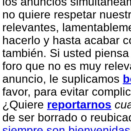
los anuncios simultanea
no quiere respetar nuestr
relevantes, lamentablem
hacerlo y hasta acabar c
también. Si usted piensa
foro que no es muy relev
anuncio, le suplicamos
b
favor, para evitar compli
¿Quiere
reportarnos
cua
de ser borrado o reubic
siempre son bienvenidas