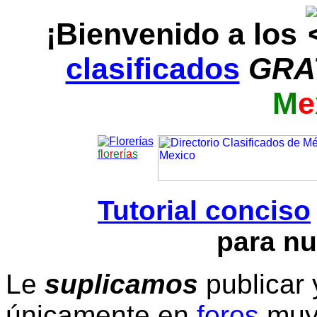
¡Bienvenido a los
clasificados
GRA
M
e
f
l
o
r
e
r
í
a
s
Tutorial conciso
para nu
Le
suplicamos
publicar 
únicamente en
foros
muy 