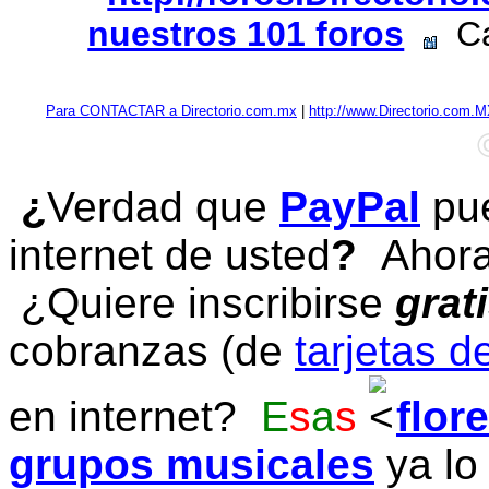
nuestros 101 foros
Cap
Para CONTACTAR a Directorio.com.mx
|
http://www.Directorio.com.
¿
Verdad que
PayPal
pue
internet de usted
?
Ahora 
¿Quiere inscribirse
grat
cobranzas (de
tarjetas d
en internet?
E
s
a
s
flor
grupos musicales
ya lo