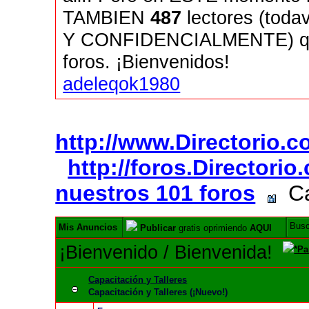
TAMBIEN
487
lectores (tod
Y CONFIDENCIALMENTE) quie
foros. ¡Bienvenidos!
adeleqok1980
http://www.Directorio.
http://foros.Directori
nuestros 101 foros
Cap
Bus
Mis Anuncios
Publicar
gratis oprimiendo
AQUI
¡Bienvenido / Bienvenida!
*Pa
Capacitación y Talleres
Capacitación y Talleres (¡Nuevo!)