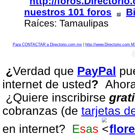
http://foros.Directori
nuestros 101 foros
B
Raíces: Tamaulipas
Para CONTACTAR a Directorio.com.mx
|
http://www.Directorio.com.
¿
Verdad que
PayPal
pue
internet de usted
?
Ahora 
¿Quiere inscribirse
grat
cobranzas (de
tarjetas d
en internet?
E
s
a
s
flor