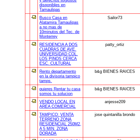
y derechos litigiosos
disponibles en
Tamaulipas
Busco Casa en
Sailor73
Alatamira Tamaulipas
a no mas de
10minutos del Tec. de
Monterrey
RESIDENCIA A DOS
patty_ortiz
CUADRAS DE AVE.
UNIVERSIDAD COL.
LOS PINOS CERCA
ESC. CULTURAL
Rento departamento
b&g BIENES RAICES
en la divisoria tampico
tamps.
quieres Rentar tu casa
b&g BIENES RAICES
somos tu solucion
VENDO LOCAL EN
anjesse209
AREA COMERCIAL
TAMPICO: VENTA
jose quintanilla brondo
TERRENO ZONA
RESIDENCIAL 250M2,
A 5 MIN. ZONA
DORADA