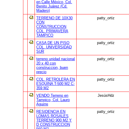
en Calle México, Col.
Benito Juárez (Cd.
Madero)
TERRENO DE 10X30
patty_ortiz
CON
CONSTRUCCION
COL. PRIMAVERA
TAMPICO
CASA DE UN PISO
patty_ortiz
COL. UNIVERSIDAD
SUR
terreno unidad nacional
patty_ortiz
20 x 40 con
construccion, buen
precio
COL. RETROLERA EN
patty_ortiz
ESQUINA T-500 M2 C-
359 M2
VENDO Terreno en
JesúsHdz
Tampico, Col. Lauro
Aguirre
RESIDENCIA EN
patty_ortiz
LOMAS ROSALES
TERRENO 900 M2 Y
D CONSTRUCCION
560 M2