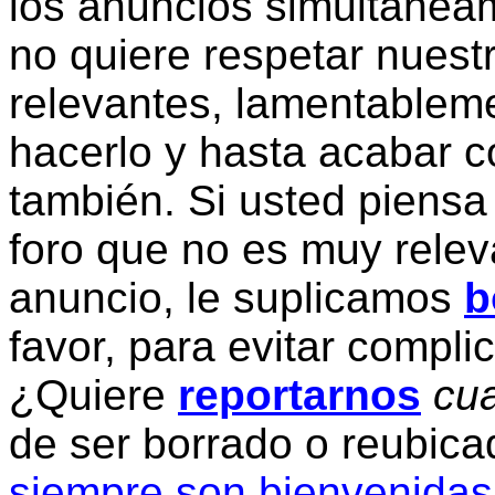
los anuncios simultanea
no quiere respetar nuestr
relevantes, lamentablem
hacerlo y hasta acabar c
también. Si usted piensa
foro que no es muy relev
anuncio, le suplicamos
b
favor, para evitar compli
¿Quiere
reportarnos
cua
de ser borrado o reubic
siempre son bienvenidas