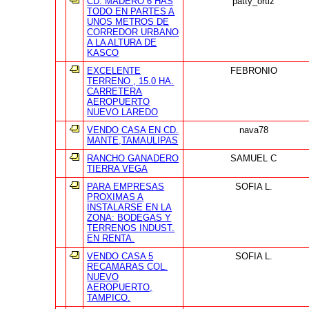
CD. MADERO 6 HAS
patty_ortiz
TODO EN PARTES A
UNOS METROS DE
CORREDOR URBANO
A LA ALTURA DE
KASCO
EXCELENTE
FEBRONIO
TERRENO , 15.0 HA.
CARRETERA
AEROPUERTO
NUEVO LAREDO
VENDO CASA EN CD.
nava78
MANTE,TAMAULIPAS
RANCHO GANADERO
SAMUEL C
TIERRA VEGA
PARA EMPRESAS
SOFIA L.
PROXIMAS A
INSTALARSE EN LA
ZONA: BODEGAS Y
TERRENOS INDUST.
EN RENTA.
VENDO CASA 5
SOFIA L.
RECAMARAS COL.
NUEVO
AEROPUERTO,
TAMPICO.