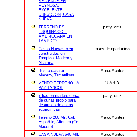
SE VENDE EN
REYNOSA,
EXCELENTE
UBICACION, CASA
NUEVA
TERRENO ES
patty_ortiz
ESQUINA COL.
AMERICQANA EN
TAMPICO
Casas Nuevas bien
casas de oportunidad
construidas en
Tampico, Madero y
Altamira
Busco casa en
MarcoMontes
Madero, Tamaulipas
VENDO TERRENO LA
JUAN D.
PAZ TANCOL
7 has en madero cerca
patty_ortiz
de dunas propio para
desarrollo de casas
economicas
Terreno 280 Mil, Col.
MarcoMontes
Españita, Altamira (Cd.
Madero)
CASA NUEVA 540 MIL
MarcoMontes