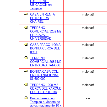
EXCELENTE
UBICACION en
Tampico
CASA EN RENTA
malenatf
PETROLERA
CHAIREL
TERRENO
malenatf
COMERCIAL 3252 M2
CERCA AVE.
UNIVERSIDAD
CASA FRACC. LOMA
malenatf
BONITA CERCA DEL
IEST
TERRENO
malenatf
COMERCIAL 2684 M2
ENTRADA A TANCOL
BONITA CASA COL.
malenatf
UNIDAD NACIONAL
$1´600,000
TERRENO 1000 M2
malenatf
CERCA DEL PARQUE
COL. PETROLERA
Busco Terreno en
aar
Tampico o Madero de
aproximadamente 10 x