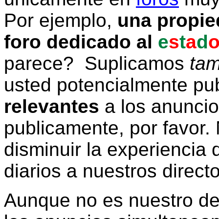
Por ejemplo,
una propie
foro dedicado al
e
s
t
a
d
parece? Suplicamos
tam
usted potencialmente pu
relevantes
a los anunci
publicamente, por favor. 
disminuir la experiencia d
diarios a nuestros direct
Aunque no es nuestro d