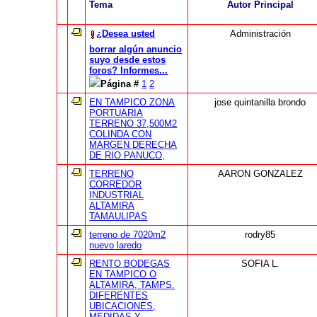
Tema
Autor Principal
¿Desea usted
Administración
borrar algún anuncio
suyo desde estos
foros? Informes...
Página #
1
2
EN TAMPICO ZONA
jose quintanilla brondo
PORTUARIA
TERRENO 37,500M2
COLINDA CON
MARGEN DERECHA
DE RIO PANUCO,
TERRENO
AARON GONZALEZ
CORREDOR
INDUSTRIAL
ALTAMIRA
TAMAULIPAS
terreno de 7020m2
rodry85
nuevo laredo
RENTO BODEGAS
SOFIA L.
EN TAMPICO O
ALTAMIRA, TAMPS.
DIFERENTES
UBICACIONES,
MEDIDAS Y