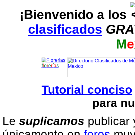
¡Bienvenido a los
clasificados
GRA
M
e
f
l
o
r
e
r
í
a
s
Tutorial conciso
para nu
Le
suplicamos
publicar 
únicamente en
foros
muy 