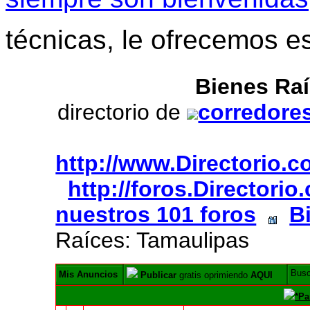
técnicas, le ofrecemos e
Bienes Ra
directorio de
corredores
http://www.Directorio.
http://foros.Directori
nuestros 101 foros
B
Raíces: Tamaulipas
Bus
Mis Anuncios
Publicar
gratis oprimiendo
AQUI
*Pa