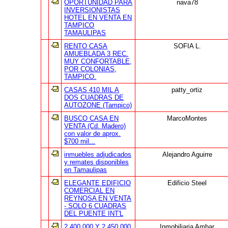
OPORTUNIDAD PARA
nava78
INVERSIONISTAS
HOTEL EN VENTA EN
TAMPICO
TAMAULIPAS
RENTO CASA
SOFIA L.
AMUEBLADA 3 REC.
MUY CONFORTABLE,
POR COLONIAS,
TAMPICO.
CASAS 410 MIL A
patty_ortiz
DOS CUADRAS DE
AUTOZONE (Tampico)
BUSCO CASA EN
MarcoMontes
VENTA (Cd. Madero)
con valor de aprox.
$700 mil...
inmuebles adjudicados
Alejandro Aguirre
y remates disponibles
en Tamaulipas
ELEGANTE EDIFICIO
Edificio Steel
COMERCIAL EN
REYNOSA EN VENTA
- SOLO 6 CUADRAS
DEL PUENTE INT'L
2,400.000 Y 2,450,000
Inmobiliaria Ambar