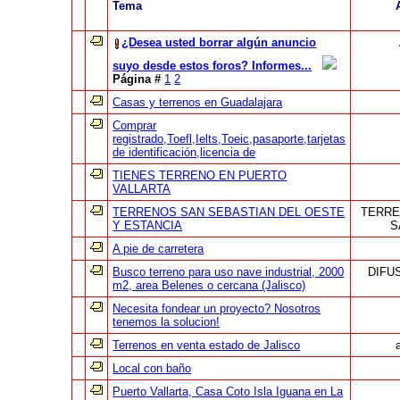
Tema
¿Desea usted borrar algún anuncio
suyo desde estos foros? Informes...
Página #
1
2
Casas y terrenos en Guadalajara
Comprar
registrado,Toefl,Ielts,Toeic,pasaporte,tarjetas
de identificación,licencia de
TIENES TERRENO EN PUERTO
VALLARTA
TERRENOS SAN SEBASTIAN DEL OESTE
TERRE
Y ESTANCIA
S
A pie de carretera
Busco terreno para uso nave industrial, 2000
DIFU
m2, area Belenes o cercana (Jalisco)
Necesita fondear un proyecto? Nosotros
tenemos la solucion!
Terrenos en venta estado de Jalisco
Local con baño
Puerto Vallarta, Casa Coto Isla Iguana en La