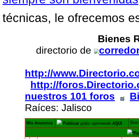
técnicas, le ofrecemos e
Bienes R
directorio de
corredor
http://www.Directorio.
http://foros.Directori
nuestros 101 foros
B
Raíces: Jalisco
Bus
Mis Anuncios
Publicar
gratis oprimiendo
AQUI
*Pa