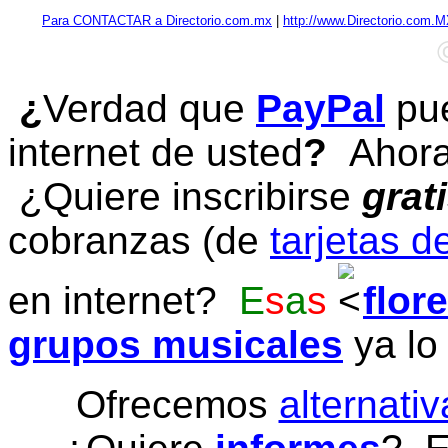
Para CONTACTAR a Directorio.com.mx
|
http://www.Directorio.com.
¿
Verdad que
PayPal
pue
internet de usted
?
Ahora 
¿Quiere inscribirse
grat
cobranzas (de
tarjetas d
en internet?
E
s
a
s
flor
grupos musicales
ya lo
Ofrecemos
alternativ