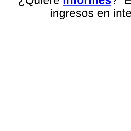
¿Quiere
informes
? E
ingresos en inte