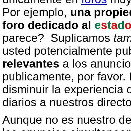
Por ejemplo,
una propie
foro dedicado al
e
s
t
a
d
parece? Suplicamos
tam
usted potencialmente pu
relevantes
a los anunci
publicamente, por favor. 
disminuir la experiencia d
diarios a nuestros direct
Aunque no es nuestro d