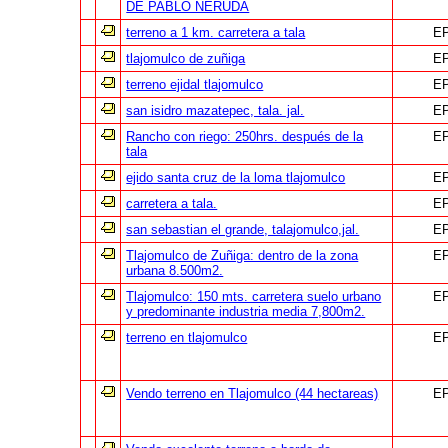
DE PABLO NERUDA
terreno a 1 km. carretera a tala
EP
tlajomulco de zuñiga
EP
terreno ejidal tlajomulco
EP
san isidro mazatepec, tala. jal.
EP
Rancho con riego: 250hrs. después de la
EP
tala
ejido santa cruz de la loma tlajomulco
EP
carretera a tala.
EP
san sebastian el grande, talajomulco,jal.
EP
Tlajomulco de Zuñiga: dentro de la zona
EP
urbana 8.500m2.
Tlajomulco: 150 mts. carretera suelo urbano
EP
y predominante industria media 7,800m2.
terreno en tlajomulco
EP
Vendo terreno en Tlajomulco (44 hectareas)
EP