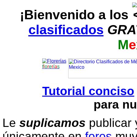
¡Bienvenido a los
clasificados
GRA
M
e
f
l
o
r
e
r
í
a
s
Tutorial conciso
para nu
Le
suplicamos
publicar 
únicamente en
foros
muy 