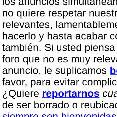
los anuncios simultanea
no quiere respetar nuestr
relevantes, lamentablem
hacerlo y hasta acabar c
también. Si usted piensa
foro que no es muy relev
anuncio, le suplicamos
b
favor, para evitar compli
¿Quiere
reportarnos
cua
de ser borrado o reubic
siempre son bienvenidas