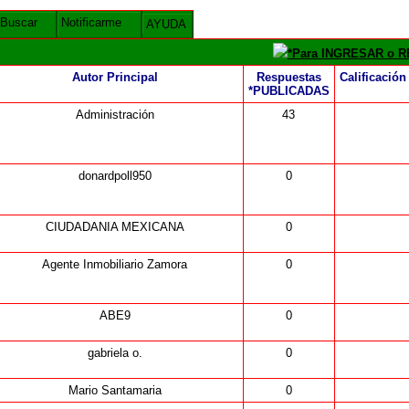
Buscar
Notificarme
AYUDA
*Para INGRESAR o RE
Autor Principal
Respuestas
Calificación
*PUBLICADAS
Administración
43
donardpoll950
0
CIUDADANIA MEXICANA
0
Agente Inmobiliario Zamora
0
ABE9
0
gabriela o.
0
Mario Santamaria
0