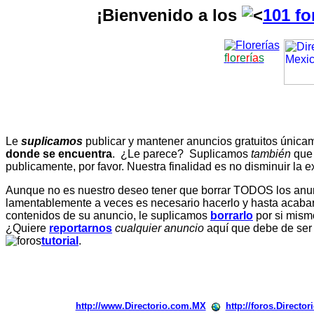
¡Bienvenido a los
101 fo
f
l
o
r
e
r
í
a
s
Le
suplicamos
publicar y mantener anuncios gratuitos únic
donde se encuentra
. ¿Le parece? Suplicamos
también
que
publicamente, por favor. Nuestra finalidad es no disminuir la ex
Aunque no es nuestro deseo tener que borrar TODOS los anunc
lamentablemente a veces es necesario hacerlo y hasta acabar 
contenidos de su anuncio, le suplicamos
borrarlo
por si mismo
¿Quiere
reportarnos
cualquier anuncio
aquí que debe de ser
tutorial
.
http://www.Directorio.com.MX
http://foros.Directo