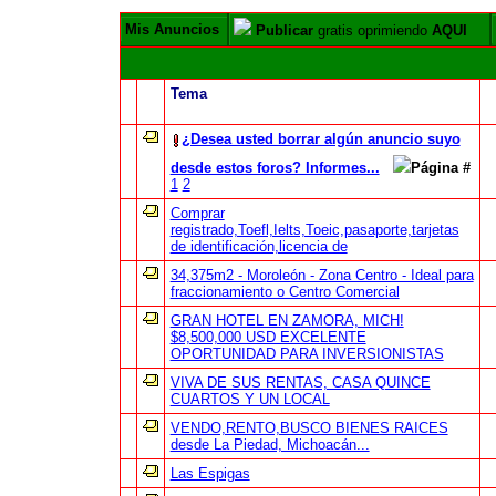
Mis Anuncios
Publicar
gratis oprimiendo
AQUI
Tema
¿Desea usted borrar algún anuncio suyo
desde estos foros? Informes...
Página #
1
2
Comprar
registrado,Toefl,Ielts,Toeic,pasaporte,tarjetas
de identificación,licencia de
34,375m2 - Moroleón - Zona Centro - Ideal para
fraccionamiento o Centro Comercial
GRAN HOTEL EN ZAMORA, MICH!
$8,500,000 USD EXCELENTE
OPORTUNIDAD PARA INVERSIONISTAS
VIVA DE SUS RENTAS, CASA QUINCE
CUARTOS Y UN LOCAL
VENDO,RENTO,BUSCO BIENES RAICES
desde La Piedad, Michoacán...
Las Espigas