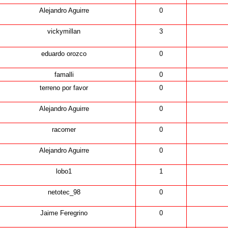
Alejandro Aguirre
0
vickymillan
3
eduardo orozco
0
famalli
0
terreno por favor
0
Alejandro Aguirre
0
racomer
0
Alejandro Aguirre
0
lobo1
1
netotec_98
0
Jaime Feregrino
0