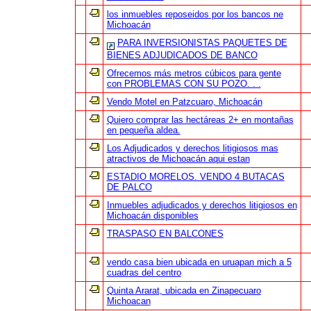
los inmuebles reposeidos por los bancos ne
Michoacán
PARA INVERSIONISTAS PAQUETES DE
BIENES ADJUDICADOS DE BANCO
Ofrecemos más metros cúbicos para gente
con PROBLEMAS CON SU POZO. . .
Vendo Motel en Patzcuaro, Michoacán
Quiero comprar las hectáreas 2+ en montañas
en pequeña aldea.
Los Adjudicados y derechos litigiosos mas
atractivos de Michoacán aqui estan
ESTADIO MORELOS. VENDO 4 BUTACAS
DE PALCO
Inmuebles adjudicados y derechos litigiosos en
Michoacán disponibles
TRASPASO EN BALCONES
vendo casa bien ubicada en uruapan mich a 5
cuadras del centro
Quinta Ararat, ubicada en Zinapecuaro
Michoacan