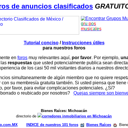
ros de anuncios clasificados
GRATUIT
g
r
u
p
o
s
m
u
s
i
c
a
l
e
s
Tutorial conciso
/
Instrucciones útiles
para nuestros foros
amente en
foros
muy relevantes aquí,
por favor
. Por ejemplo,
una
 las
respuestas
que usted potencialmente publica sean direc
periencia de los casi 50 mil visitantes diarios a nuestros direct
ios simultaneamente de algún miembro que no quiere respetar n
con su membresía gratuita también. Si usted piensa que tiene 
, por favor, para evitar complicaciones potenciales. ¿Sí?
 borrado o reubicado por nosotros?
Quejas siempre son bienv
Bienes Raíces: Michoacán
directorio de
corredores inmobiliarios en Michoacán
rio.com.MX
INDICE de nuestros 101 foros
Bienes Raíces
Biene