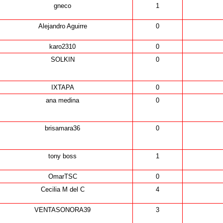
gneco
1
Alejandro Aguirre
0
karo2310
0
SOLKIN
0
IXTAPA
0
ana medina
0
brisamara36
0
tony boss
1
OmarTSC
0
Cecilia M del C
4
VENTASONORA39
3