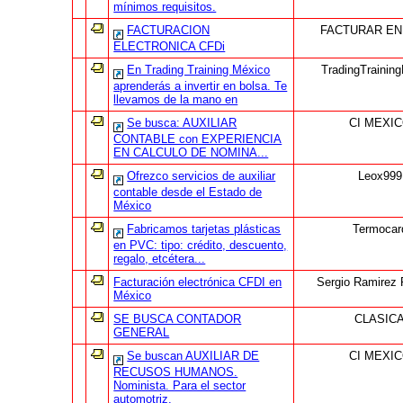
mínimos requisitos.
FACTURACION
FACTURAR EN
ELECTRONICA CFDi
En Trading Training México
TradingTrainin
aprenderás a invertir en bolsa. Te
llevamos de la mano en
Se busca: AUXILIAR
CI MEXI
CONTABLE con EXPERIENCIA
EN CALCULO DE NOMINA...
Ofrezco servicios de auxiliar
Leox999
contable desde el Estado de
México
Fabricamos tarjetas plásticas
Termocar
en PVC: tipo: crédito, descuento,
regalo, etcétera...
Facturación electrónica CFDI en
Sergio Ramirez 
México
SE BUSCA CONTADOR
CLASIC
GENERAL
Se buscan AUXILIAR DE
CI MEXI
RECUSOS HUMANOS.
Nominista. Para el sector
automotriz.