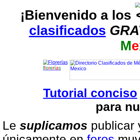
¡Bienvenido a los
clasificados
GRA
M
e
f
l
o
r
e
r
í
a
s
Tutorial conciso
para nu
Le
suplicamos
publicar 
únicamente en
foros
muy 