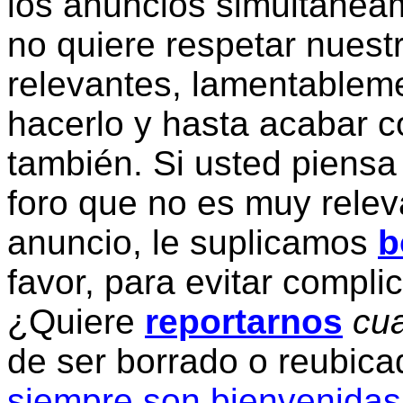
los anuncios simultanea
no quiere respetar nuestr
relevantes, lamentablem
hacerlo y hasta acabar c
también. Si usted piensa
foro que no es muy relev
anuncio, le suplicamos
b
favor, para evitar compli
¿Quiere
reportarnos
cua
de ser borrado o reubic
siempre son bienvenidas