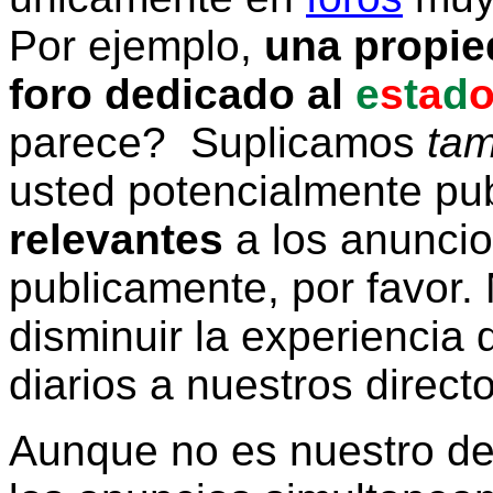
Por ejemplo,
una propie
foro dedicado al
e
s
t
a
d
parece? Suplicamos
tam
usted potencialmente pu
relevantes
a los anunci
publicamente, por favor. 
disminuir la experiencia d
diarios a nuestros direct
Aunque no es nuestro d