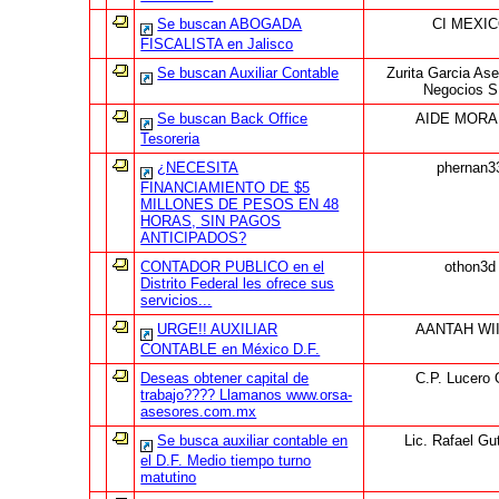
Se buscan ABOGADA
CI MEXI
FISCALISTA en Jalisco
Se buscan Auxiliar Contable
Zurita Garcia As
Negocios S
Se buscan Back Office
AIDE MORA
Tesoreria
¿NECESITA
phernan3
FINANCIAMIENTO DE $5
MILLONES DE PESOS EN 48
HORAS, SIN PAGOS
ANTICIPADOS?
CONTADOR PUBLICO en el
othon3d
Distrito Federal les ofrece sus
servicios...
URGE!! AUXILIAR
AANTAH WI
CONTABLE en México D.F.
Deseas obtener capital de
C.P. Lucero 
trabajo???? Llamanos www.orsa-
asesores.com.mx
Se busca auxiliar contable en
Lic. Rafael Gut
el D.F. Medio tiempo turno
matutino