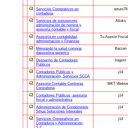
Servicios Corporativos en
arturo78
contaduria
Servicios de outsourcing,
Altoks
administración de nomina y
asesoría contable y fiscal
Asesoría en contabilidad,
Tu Asesor Fisca
administración y Finanzas
Mejorando la salud comprar
Barzan
dapoxetina generico
Despacho de Contadores
Iragorri
Publicos
Contadores Públicos y
j14
Administración, Servicios SCCA
Asesoria Contable Contreras
MKT Webse
Consulteria
Contadores Públicos, asesoría
j14
fiscal y administrativa
Administración de Condominios
j14
Sihua Soluciones Integrales
Servicios Corporativos en
j14
Contaduría y Administración,
S.C.