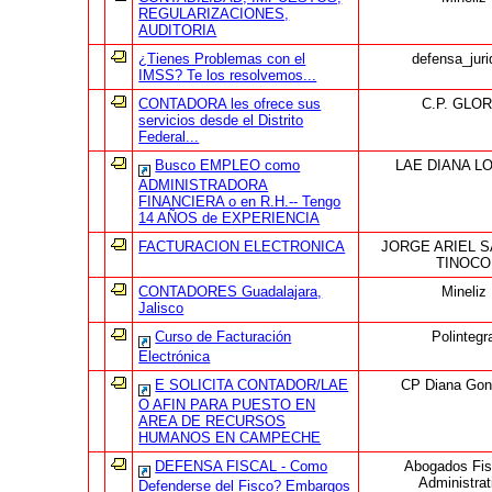
REGULARIZACIONES,
AUDITORIA
¿Tienes Problemas con el
defensa_juri
IMSS? Te los resolvemos...
CONTADORA les ofrece sus
C.P. GLOR
servicios desde el Distrito
Federal...
Busco EMPLEO como
LAE DIANA L
ADMINISTRADORA
FINANCIERA o en R.H.-- Tengo
14 AÑOS de EXPERIENCIA
FACTURACION ELECTRONICA
JORGE ARIEL 
TINOCO
CONTADORES Guadalajara,
Mineliz
Jalisco
Curso de Facturación
Polintegr
Electrónica
E SOLICITA CONTADOR/LAE
CP Diana Gon
O AFIN PARA PUESTO EN
AREA DE RECURSOS
HUMANOS EN CAMPECHE
DEFENSA FISCAL - Como
Abogados Fis
Administrat
Defenderse del Fisco? Embargos