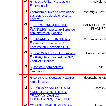
Invocie ONE l Facturacion
newslette
Electroncia l
Contadora pública titulada ofrece
jose miguel rami
sus servicios desde el Distrito
Federal...
EVENT ONE (MEETING
EVENT ONE (M
PLANNER
PLANNERS) busca auxiliares de
administración y oficina
GANANCIAS ILIMITADAS
Multisistemas S
Comercializar software de
Facturacion Electronica CFDI
ContPAQi Factura Electrónica,
Capacitacion-V
ContPAQi Nóminas, AdminPAQ;
ContPAQi Bancos
software para centros
CSP
cambiarios
se solicita abogadas y auxiliar
despacho juridi
administrativo
Se buscan ASESORES DE
carson
CREDITO PARA: TOLUCA,
TEXCOCO, CHALCO,
CHICOLOAPAN, ECATEPEC
CONTABILIDAD, IMPUESTOS,
Mineliz