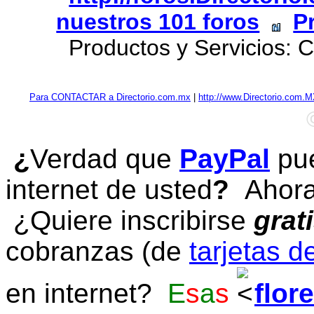
nuestros 101 foros
P
Productos y Servicios: C
Para CONTACTAR a Directorio.com.mx
|
http://www.Directorio.com.
¿
Verdad que
PayPal
pue
internet de usted
?
Ahora 
¿Quiere inscribirse
grat
cobranzas (de
tarjetas d
en internet?
E
s
a
s
flor