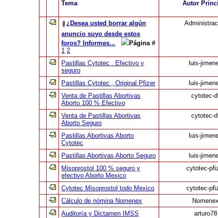
Tema
Autor Princ
¿Desea usted borrar algún
Administrac
anuncio suyo desde estos
foros? Informes...
Página #
1
2
Pastillas Cytotec . Efectivo y
luis-jimen
seguro
Pastillas Cytotec , Original Pfizer
luis-jimen
Venta de Pastillas Abortivas
cytotec-d
Aborto 100 % Efectivo
Venta de Pastillas Abortivas
cytotec-d
Aborto Seguro
Pastillas Abortivas Aborto
luis-jimen
Cytotec
Pastillas Abortivas Aborto Seguro
luis-jimen
Misoprostol 100 % seguro y
cytotec-pfi
efectivo Aborto Mexico
Cytotec Misoprostol todo Mexico
cytotec-pfi
Cálculo de nómina Nomenex
Nomene
Auditoría y Dictamen IMSS
arturo78