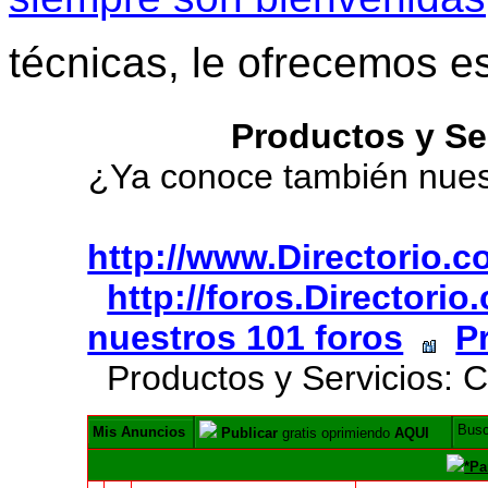
técnicas, le ofrecemos e
Productos y Se
¿Ya conoce también nue
http://www.Directorio.
http://foros.Directori
nuestros 101 foros
P
Productos y Servicios: C
Bus
Mis Anuncios
Publicar
gratis oprimiendo
AQUI
*Pa