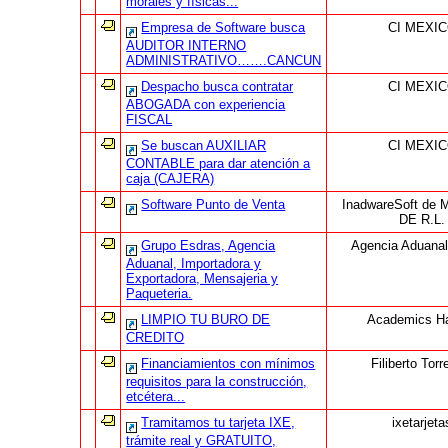
morales y físicas...
Empresa de Software busca
CI MEXI
AUDITOR INTERNO
ADMINISTRATIVO…….CANCUN
Despacho busca contratar
CI MEXI
ABOGADA con experiencia
FISCAL
Se buscan AUXILIAR
CI MEXI
CONTABLE para dar atención a
caja (CAJERA)
Software Punto de Venta
InadwareSoft de M
DE R.L.
Grupo Esdras, Agencia
Agencia Aduana
Aduanal, Importadora y
Exportadora, Mensajeria y
Paqueteria.
LIMPIO TU BURO DE
Academics H
CREDITO
Financiamientos con mínimos
Filiberto Torr
requisitos para la construcción,
etcétera...
Tramitamos tu tarjeta IXE,
ixetarjeta
trámite real y GRATUITO,