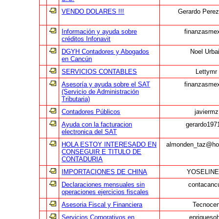
VENDO DOLARES !!!
Gerardo Pere
Información y ayuda sobre
finanzasme
créditos Infonavit
DGYH Contadores y Abogados
Noel Urba
en Cancún
SERVICIOS CONTABLES
Lettymr
Asesoría y ayuda sobre el SAT
finanzasme
(Servicio de Administración
Tributaria)
Contadores Públicos
javiermz
Ayuda con la facturacion
gerardo197
electronica del SAT
HOLA ESTOY INTERESADO EN
almonden_taz@ho
CONSEGUIR E TITULO DE
CONTADURIA
IMPORTACIONES DE CHINA
YOSELINE
Declaraciones mensuales sin
contacanc
operaciones ejercicios fiscales
Asesoria Fiscal y Financiera
Tecnoce
Servicios Corporativos en
enriqueso