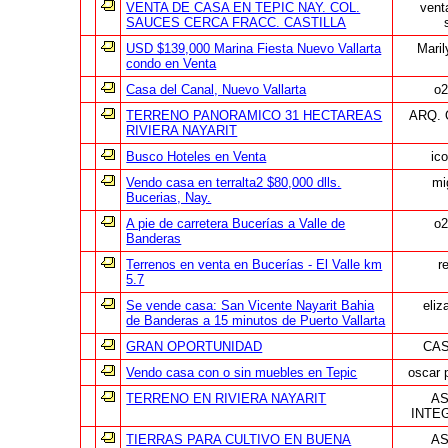
VENTA DE CASA EN TEPIC NAY. COL.
vent
SAUCES CERCA FRACC. CASTILLA
USD $139,000 Marina Fiesta Nuevo Vallarta
Mari
condo en Venta
Casa del Canal, Nuevo Vallarta
o2
TERRENO PANORAMICO 31 HECTAREAS
ARQ.
RIVIERA NAYARIT
Busco Hoteles en Venta
ic
Vendo casa en terralta2 $80,000 dlls.
mi
Bucerias, Nay.
A pie de carretera Bucerías a Valle de
o2
Banderas
Terrenos en venta en Bucerías - El Valle km
r
5.7
Se vende casa: San Vicente Nayarit Bahia
eliz
de Banderas a 15 minutos de Puerto Vallarta
GRAN OPORTUNIDAD
CA
Vendo casa con o sin muebles en Tepic
oscar 
TERRENO EN RIVIERA NAYARIT
AS
INTE
TIERRAS PARA CULTIVO EN BUENA
AS