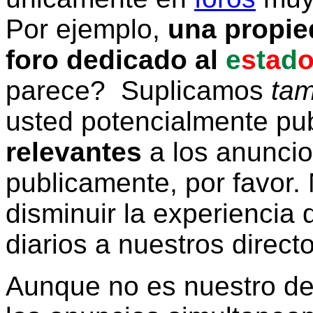
Por ejemplo,
una propie
foro dedicado al
e
s
t
a
d
parece? Suplicamos
tam
usted potencialmente pu
relevantes
a los anunci
publicamente, por favor. 
disminuir la experiencia d
diarios a nuestros direct
Aunque no es nuestro d