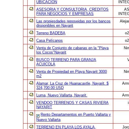
UBICACION
INTE
ASESORIA Y CONSULTORIA, CREDITOS
AS
PARA NEGOCIOS Y EMPRESAS
INTE
Las propiesdades reposeidas por los bancos
Aleja
disponibles en Nayarit
Terreno BADEBA
o2
Casa Pelícanos
o2
Venta de Conjunto de cabanas en la "Playa
Ni
los Cocos"Nayarit
BUSCO TERRENO PARA GRANJA
V
ACUICOLA
Venta de Propiedad en Playa Nayarit 3000
Ni
m2
Alamar, La Cruz de Huanacaxtle, Nayarit. $
Arm
324,700.00 USD
Luma, Nuevo Vallarta, Nayarit.
Arm
VENDOO TERRENOS Y CASAS RIVIERA
NAYARIT
Rento Departamentos en Puerto Vallarta y
Nuevo Vallarta
TERRENO EN PLAYA LOS AYALA,
Jorg