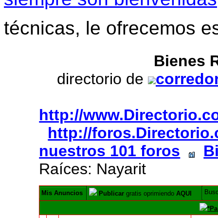
técnicas, le ofrecemos e
Bienes R
directorio de
corredor
http://www.Directorio.
http://foros.Directori
nuestros 101 foros
B
Raíces: Nayarit
Bus
Mis Anuncios
Publicar
gratis oprimiendo
AQUI
*Pa