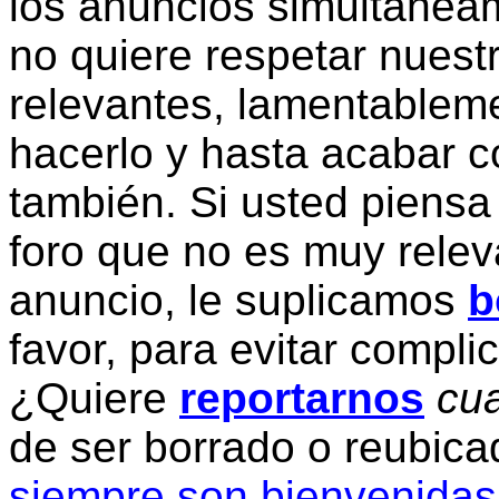
los anuncios simultanea
no quiere respetar nuestr
relevantes, lamentablem
hacerlo y hasta acabar c
también. Si usted piensa
foro que no es muy relev
anuncio, le suplicamos
b
favor, para evitar compli
¿Quiere
reportarnos
cua
de ser borrado o reubic
siempre son bienvenidas