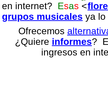
en internet?
E
s
a
s
flor
grupos musicales
ya lo
Ofrecemos
alternativ
¿Quiere
informes
? E
ingresos en inte