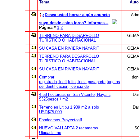
Tema
Auto
¿Desea usted borrar algún anuncio
Admi
suyo desde estos foros? Informes...
Página #
1
2
TERRENO PARA DESARROLLO
GEMA 
TURÍSTICO O HABITACIONAL
SU CASA EN RIVIERA NAYARIT
GEMA 
TERRENO PARA DESARROLLO
GEMA 
TURÍSTICO O HABITACIONAL
SU CASA EN RIVIERA NAYARIT
GEMA 
Comprar
don
registrado,Toefl,Ielts,Toeic,pasaporte,tarjetas
de identificación,licencia de
4.58 hectareas en San Vicente, Nayarit,
Dan
$325pesos / m2
Terreno en Litibu 1,939 m2 a solo
Dan
USD$75,000
Fondeamos Proyectos!!
NUEVO VALLARTA 2 recamaras
S
Ubicadisimo