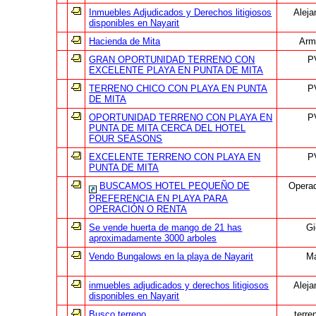
Inmuebles Adjudicados y Derechos litigiosos
Aleja
disponibles en Nayarit
Hacienda de Mita
Arm
GRAN OPORTUNIDAD TERRENO CON
P
EXCELENTE PLAYA EN PUNTA DE MITA
TERRENO CHICO CON PLAYA EN PUNTA
P
DE MITA
OPORTUNIDAD TERRENO CON PLAYA EN
P
PUNTA DE MITA CERCA DEL HOTEL
FOUR SEASONS
EXCELENTE TERRENO CON PLAYA EN
P
PUNTA DE MITA
BUSCAMOS HOTEL PEQUEÑO DE
Operad
PREFERENCIA EN PLAYA PARA
OPERACIÓN O RENTA
Se vende huerta de mango de 21 has
Gi
aproximadamente 3000 arboles
Vendo Bungalows en la playa de Nayarit
Ma
inmuebles adjudicados y derechos litigiosos
Aleja
disponibles en Nayarit
Busco terreno
terre