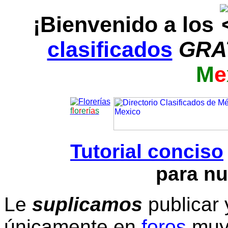
¡Bienvenido a los
clasificados
GRA
M
e
f
l
o
r
e
r
í
a
s
Tutorial conciso
para nu
Le
suplicamos
publicar 
únicamente en
foros
muy 