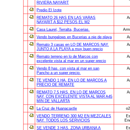
RIVIERA NAYARIT
Predio El Izote
REMATO 26 HAS EN LAS VARAS
A
NAYARIT A $12 PESOS EL M2
Casa Laurel, Terralta, Bucerias.
Arm
Vendo bungalows en Bucerias a pie de playa
A
Remato 3 casas en LO DE MARCOS NAY.
A
JUNTO A LA PLAYA a muy buen precio
Remato terreno en lo de Marcos con
A
excelente vista al mar en un super precio
Vendo 8 has. con vista al mar en san
A
Pancho a un super precio.
TE VENDO 1 HA. EN LO DE MARCOS A
A
PRECIO DE REMATE
REMATO 7.5 HAS. EN LO DE MARCOS
A
NAY. CON EXCELENTE VISTA AL MAR A45
MIN DE VALLARTA
La Cruz de Huanacaxtle
o2
VENDO TERRENO 300 M2 EN MEZCALES
Es
NAY. TODOS LOS SERVICIOS
En
SE VENDE 3 HAS. ZONA URBANA A
Es