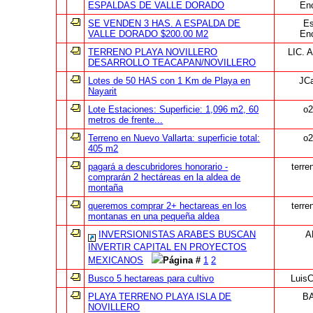
ESPALDAS DE VALLE DORADO
En
SE VENDEN 3 HAS. A ESPALDA DE
Es
VALLE DORADO $200.00 M2
En
TERRENO PLAYA NOVILLERO
LIC.
DESARROLLO TEACAPAN/NOVILLERO
Lotes de 50 HAS con 1 Km de Playa en
JC
Nayarit
Lote Estaciones: Superficie: 1,096 m2, 60
o2
metros de frente...
Terreno en Nuevo Vallarta: superficie total:
o2
405 m2
pagará a descubridores honorario -
terre
comprarán 2 hectáreas en la aldea de
montaña
queremos comprar 2+ hectareas en los
terre
montanas en una pequeña aldea
INVERSIONISTAS ARABES BUSCAN
A
INVERTIR CAPITAL EN PROYECTOS
MEXICANOS
Página #
1
2
Busco 5 hectareas para cultivo
Luis
PLAYA TERRENO PLAYA ISLA DE
B
NOVILLERO