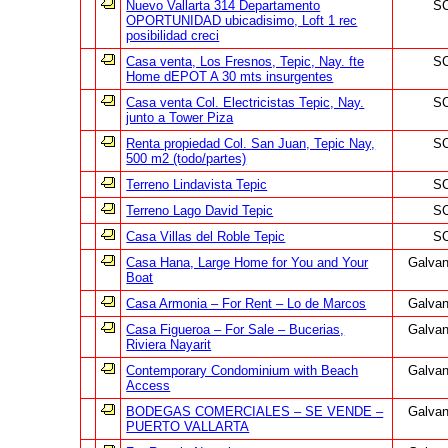
Nuevo Vallarta 314 Departamento
S
OPORTUNIDAD ubicadisimo, Loft 1 rec
posibilidad creci
Casa venta, Los Fresnos, Tepic, Nay. fte
S
Home dEPOT A 30 mts insurgentes
Casa venta Col. Electricistas Tepic, Nay.
S
junto a Tower Piza
Renta propiedad Col. San Juan, Tepic Nay,
S
500 m2 (todo/partes)
Terreno Lindavista Tepic
S
Terreno Lago David Tepic
S
Casa Villas del Roble Tepic
S
Casa Hana, Large Home for You and Your
Galvan
Boat
Casa Armonia – For Rent – Lo de Marcos
Galvan
Casa Figueroa – For Sale – Bucerias,
Galvan
Riviera Nayarit
Contemporary Condominium with Beach
Galvan
Access
BODEGAS COMERCIALES – SE VENDE –
Galvan
PUERTO VALLARTA