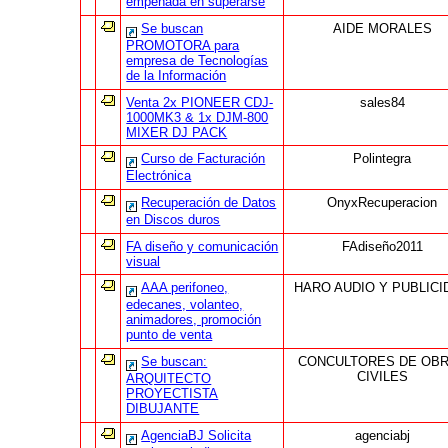
empeñada en superarse
Se buscan
AIDE MORALES
PROMOTORA para
empresa de Tecnologías
de la Información
Venta 2x PIONEER CDJ-
sales84
1000MK3 & 1x DJM-800
MIXER DJ PACK
Curso de Facturación
Polintegra
Electrónica
Recuperación de Datos
OnyxRecuperacion
en Discos duros
FA diseño y comunicación
FAdiseño2011
visual
AAA perifoneo,
HARO AUDIO Y PUBLICI
edecanes, volanteo,
animadores, promoción
punto de venta
Se buscan:
CONCULTORES DE OB
CIVILES
ARQUITECTO
PROYECTISTA
DIBUJANTE
AgenciaBJ Solicita
agenciabj