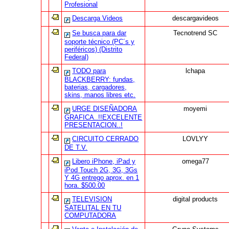
Profesional
Descarga Videos
descargavideos
Se busca para dar
Tecnotrend SC
soporte técnico (PC´s y
periféricos) (Distrito
Federal)
TODO para
lchapa
BLACKBERRY: fundas,
baterias, cargadores,
skins, manos libres etc.
URGE DISEÑADORA
moyemi
GRAFICA..!!EXCELENTE
PRESENTACION..!
CIRCUITO CERRADO
LOVLYY
DE T.V.
Libero iPhone, iPad y
omega77
iPod Touch 2G, 3G, 3Gs
Y 4G entrego aprox. en 1
hora. $500.00
TELEVISION
digital products
SATELITAL EN TU
COMPUTADORA