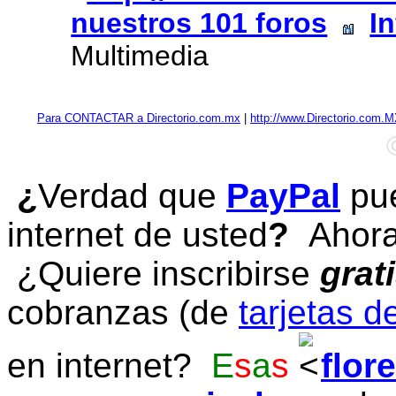
nuestros 101 foros
I
Multimedia
Para CONTACTAR a Directorio.com.mx
|
http://www.Directorio.com.
¿
Verdad que
PayPal
pue
internet de usted
?
Ahora 
¿Quiere inscribirse
grat
cobranzas (de
tarjetas d
en internet?
E
s
a
s
flor