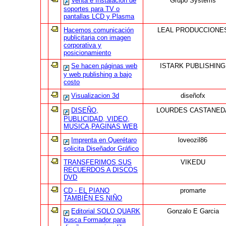
Venta e Instalación de
Grupo Systems
soportes para TV o
pantallas LCD y Plasma
Hacemos comunicación
LEAL PRODUCCIONE
publicitaria con imagen
corporativa y
posicionamiento
Se hacen páginas web
ISTARK PUBLISHING
y web publishing a bajo
costo
Visualizacion 3d
diseñofx
DISEÑO,
LOURDES CASTANED
PUBLICIDAD, VIDEO,
MUSICA,PAGINAS WEB
Imprenta en Querétaro
loveozil86
solicita Diseñador Gráfico
TRANSFERIMOS SUS
VIKEDU
RECUERDOS A DISCOS
DVD
CD - EL PIANO
promarte
TAMBIÉN ES NIÑO
Editorial SOLO QUARK
Gonzalo E Garcia
busca Formador para