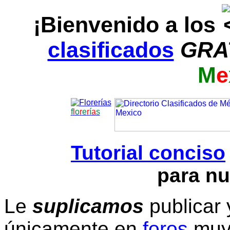
¡Bienvenido a los
clasificados
GRA
M
e
f
l
o
r
e
r
í
a
s
Tutorial conciso
para nu
Le
suplicamos
publicar 
únicamente en
foros
muy 