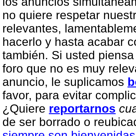
los anuncios simultanea
no quiere respetar nuestr
relevantes, lamentablem
hacerlo y hasta acabar c
también. Si usted piensa
foro que no es muy relev
anuncio, le suplicamos
b
favor, para evitar compli
¿Quiere
reportarnos
cua
de ser borrado o reubic
siempre son bienvenidas