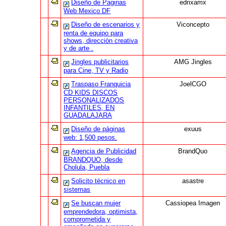
Diseño de Paginas
edrixamx
Web Mexico DF
Diseño de escenarios y
Viconcepto
renta de equipo para
shows, dirección creativa
y de arte .
Jingles publicitarios
AMG Jingles
para Cine, TV y Radio
Traspaso Franquicia
JoelCGO
CD KIDS DISCOS
PERSONALIZADOS
INFANTILES, EN
GUADALAJARA
Diseño de páginas
exuus
web: 1,500 pesos.
Agencia de Publicidad
BrandQuo
BRANDQUO, desde
Cholula, Puebla
Solicito técnico en
asastre
sistemas
Se buscan mujer
Cassiopea Imagen
emprendedora, optimista,
comprometida y