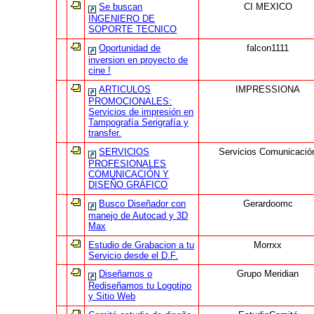
Se buscan
CI MEXICO
INGENIERO DE
SOPORTE TECNICO
Oportunidad de
falcon1111
inversion en proyecto de
cine !
ARTICULOS
IMPRESSIONA
PROMOCIONALES:
Servicios de impresión en
Tampografía Serigrafía y
transfer.
SERVICIOS
Servicios Comunicació
PROFESIONALES
COMUNICACIÓN Y
DISEÑO GRÁFICO
Busco Diseñador con
Gerardoomc
manejo de Autocad y 3D
Max
Estudio de Grabacion a tu
Morrxx
Servicio desde el D.F.
Diseñamos o
Grupo Meridian
Rediseñamos tu Logotipo
y Sitio Web