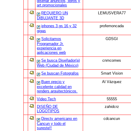
diseñar anuncios, libros y
art.promocionales
REQUIERO UN
LEMUSVERA77
DIBUJANTE 3D
iphones 3 gs 16 y 32
profemoncada
gigas
Solicitamos
GDSGI
Programador Jr.
experiencia en
aplicaciones web
Se busca Diseñador(a)
cnmcomes
Web (Ciudad de México)
Se buscan Fotografos
Smart Vision
Buen precio y
Al Vázquez
excelente calidad en
renders arquitectónicos.
Video Tech
55555
DISEÑO DE
zahidcrz
LOGOTIPOS
Directv americano en
cdcancun
Cancun y todo el
sureste!!