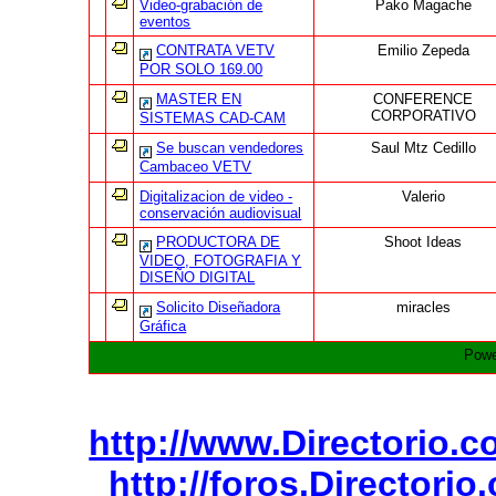
Video-grabación de
Pako Magache
eventos
CONTRATA VETV
Emilio Zepeda
POR SOLO 169.00
MASTER EN
CONFERENCE
CORPORATIVO
SISTEMAS CAD-CAM
Se buscan vendedores
Saul Mtz Cedillo
Cambaceo VETV
Digitalizacion de video -
Valerio
conservación audiovisual
PRODUCTORA DE
Shoot Ideas
VIDEO, FOTOGRAFIA Y
DISEÑO DIGITAL
Solicito Diseñadora
miracles
Gráfica
Powe
http://www.Directorio.
http://foros.Directori