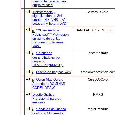
musico tecladista para
grupo musical
Transferencia y
Alvaro Rivero
digitalización de 3/4
umatic, Hi8, VHS, DV,
betacam y beta a DVD
***Haro Audio y
HARO AUDIO Y PUBLICI
Publicidad*** Promoción
en punto de venta,
Perifoneo, Edecanes,
Más..
Se buscan
sistemasmty
desarrolladores por
proyecto
HTML/Script/MySQL
Diseño de páginas web
YoteloRecomiendo.co
Quien Mas Quiere
CursoDeCorel
Aprender a DOMINAR
COREL DRAW
Diseño Grafico
PMKG
Profesional para su
empresa
Servicios de Diseño
PedroBrandInc.
Gráfico y Multimedia