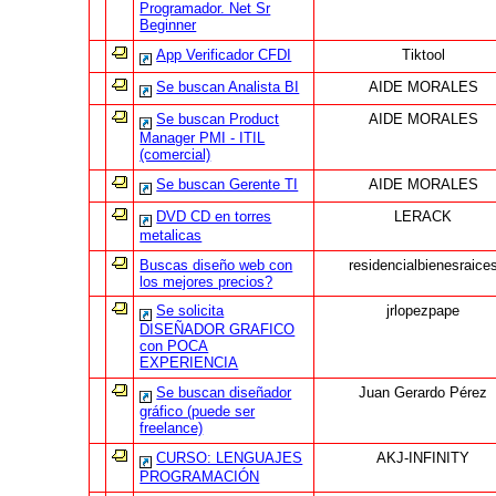
Programador. Net Sr
Beginner
App Verificador CFDI
Tiktool
Se buscan Analista BI
AIDE MORALES
Se buscan Product
AIDE MORALES
Manager PMI - ITIL
(comercial)
Se buscan Gerente TI
AIDE MORALES
DVD CD en torres
LERACK
metalicas
Buscas diseño web con
residencialbienesraice
los mejores precios?
Se solicita
jrlopezpape
DISEÑADOR GRAFICO
con POCA
EXPERIENCIA
Se buscan diseñador
Juan Gerardo Pérez
gráfico (puede ser
freelance)
CURSO: LENGUAJES
AKJ-INFINITY
PROGRAMACIÓN