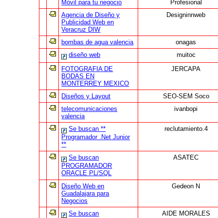
Móvil para tu negocio
Profesional
Agencia de Diseño y
Designinnweb
Publicidad Web en
Veracruz DIW
bombas de agua valencia
onagas
diseño web
muitoc
FOTOGRAFIA DE
JERCAPA
BODAS EN
MONTERREY MEXICO
Diseños y Layout
SEO-SEM Soco
telecomunicaciones
ivanbopi
valencia
Se buscan **
reclutamiento.4
Programador .Net Junior
**
Se buscan
ASATEC
PROGRAMADOR
ORACLE PL/SQL
Diseño Web en
Gedeon N
Guadalajara para
Negocios
Se buscan
AIDE MORALES