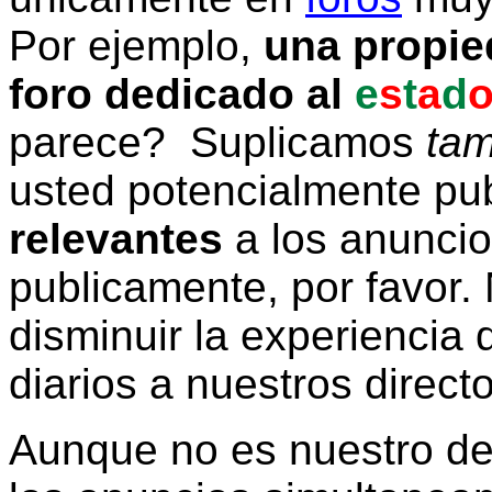
Por ejemplo,
una propie
foro dedicado al
e
s
t
a
d
parece? Suplicamos
tam
usted potencialmente pu
relevantes
a los anunci
publicamente, por favor. 
disminuir la experiencia d
diarios a nuestros direct
Aunque no es nuestro d