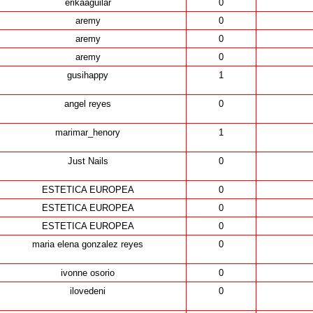
erikaaguilar
0
aremy
0
aremy
0
aremy
0
gusihappy
1
angel reyes
0
marimar_henory
1
Just Nails
0
ESTETICA EUROPEA
0
ESTETICA EUROPEA
0
ESTETICA EUROPEA
0
maria elena gonzalez reyes
0
ivonne osorio
0
ilovedeni
0