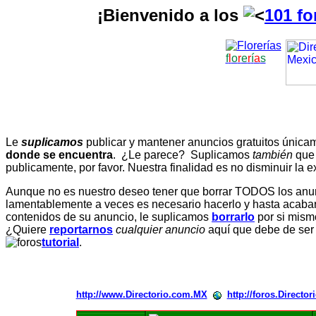
¡Bienvenido a los
101 fo
f
l
o
r
e
r
í
a
s
Le
suplicamos
publicar y mantener anuncios gratuitos únic
donde se encuentra
. ¿Le parece? Suplicamos
también
que
publicamente, por favor. Nuestra finalidad es no disminuir la ex
Aunque no es nuestro deseo tener que borrar TODOS los anunc
lamentablemente a veces es necesario hacerlo y hasta acabar 
contenidos de su anuncio, le suplicamos
borrarlo
por si mismo
¿Quiere
reportarnos
cualquier anuncio
aquí que debe de ser
tutorial
.
http://www.Directorio.com.MX
http://foros.Directo