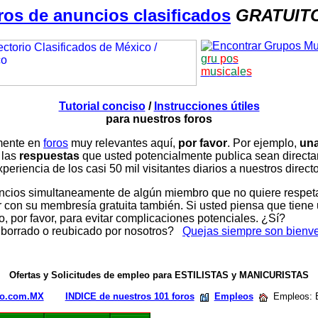
ros de anuncios clasificados
GRATUIT
g
r
u
p
o
s
m
u
s
i
c
a
l
e
s
Tutorial conciso
/
Instrucciones útiles
para nuestros foros
amente en
foros
muy relevantes aquí,
por favor
. Por ejemplo,
una
 las
respuestas
que usted potencialmente publica sean direc
periencia de los casi 50 mil visitantes diarios a nuestros direct
ios simultaneamente de algún miembro que no quiere respetar n
con su membresía gratuita también. Si usted piensa que tiene 
, por favor, para evitar complicaciones potenciales. ¿Sí?
 borrado o reubicado por nosotros?
Quejas siempre son bienv
Ofertas y Solicitudes de empleo para ESTILISTAS y MANICURISTAS
rio.com.MX
INDICE de nuestros 101 foros
Empleos
Empleos: Es