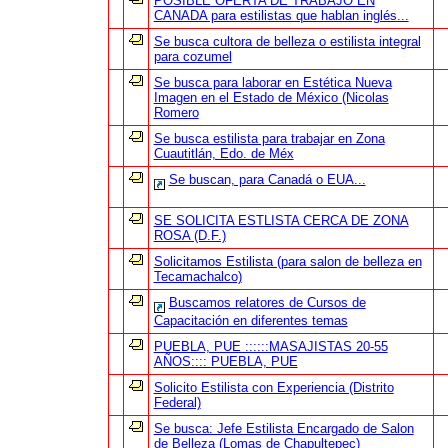
POSIBLE OFERTA DE TRABAJO EN
CANADA para estilistas que hablan inglés...
Se busca cultora de belleza o estilista integral
para cozumel
Se busca para laborar en Estética Nueva
Imagen en el Estado de México (Nicolas
Romero
Se busca estilista para trabajar en Zona
Cuautitlán, Edo. de Méx
Se buscan, para Canadá o EUA...
SE SOLICITA ESTLISTA CERCA DE ZONA
ROSA (D.F.)
Solicitamos Estilista (para salon de belleza en
Tecamachalco)
Buscamos relatores de Cursos de
Capacitación en diferentes temas
PUEBLA, PUE ::::::MASAJISTAS 20-55
AÑOS:::: PUEBLA, PUE
Solicito Estilista con Experiencia (Distrito
Federal)
Se busca: Jefe Estilista Encargado de Salon
de Belleza (Lomas de Chapultepec)