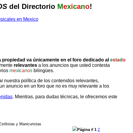
OS
del Directorio
M
e
x
i
c
a
n
o
!
 propiedad va únicamente en el foro dedicado al
e
s
t
a
d
o
tamente
relevantes
a los anuncios que usted contesta
orios
m
e
x
i
c
a
n
o
s
bilingües.
uestra política de los contenidos relevantes,
un anuncio en un foro que no es muy relevante a los
enidas
. Mientras, para dudas técnicas, le ofrecemos este
tilistas y Manicuristas
Página #
1
2