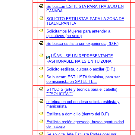
Se buscan ESTILISTA PARA TRABAJO EN
CANADA
SOLICITO ESTILISTAS PARA LA ZONA DE
TLALNEPANTLA
Solicitamos Mujeres para antender a
ejecutivos (no sexo)
Se busca estilista con experiencia, (D.F.)
UÑAS...SE UN REPRESENTANTE
FASHIONABLE NAILS EN TU ZONA
Solicito estilista, cultora o auxilar (D.F.)
Se buscan: ESTILISTA feminina, para ser
comisionista en SATELITE...
STYLO`S (arte y técnica para el cabello)
"""SOLICITA"""
estetica en col.condesa solicita estilista y
manicurista
Estilista a domicilio (dentro del D.F)
Estilista recién egresada, busca oportunidad
de Trabajo
Se solicita Jefe Estilista Profesional por