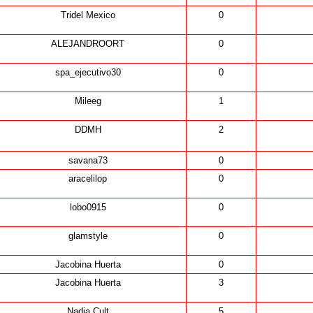
Tridel Mexico
0
ALEJANDROORT
0
spa_ejecutivo30
0
Mileeg
1
DDMH
2
savana73
0
aracelilop
0
lobo0915
0
glamstyle
0
Jacobina Huerta
0
Jacobina Huerta
3
Nadia Cult
5