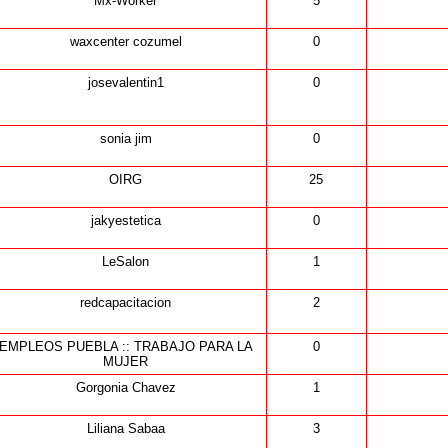
Mx-Worker
5
waxcenter cozumel
0
josevalentin1
0
sonia jim
0
OIRG
25
jakyestetica
0
LeSalon
1
redcapacitacion
2
EMPLEOS PUEBLA :: TRABAJO PARA LA
0
MUJER
Gorgonia Chavez
1
Liliana Sabaa
3