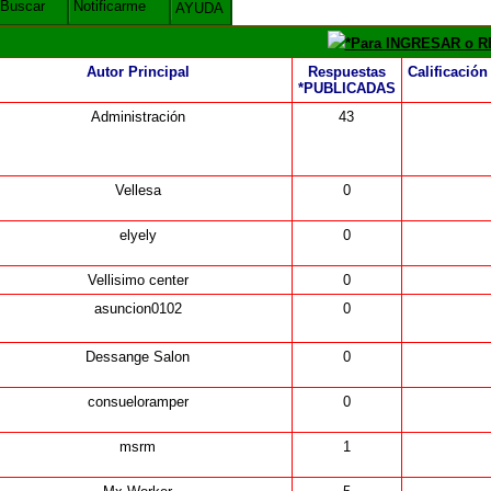
Buscar
Notificarme
AYUDA
*Para INGRESAR o RE
Autor Principal
Respuestas
Calificación
*PUBLICADAS
Administración
43
Vellesa
0
elyely
0
Vellisimo center
0
asuncion0102
0
Dessange Salon
0
consueloramper
0
msrm
1