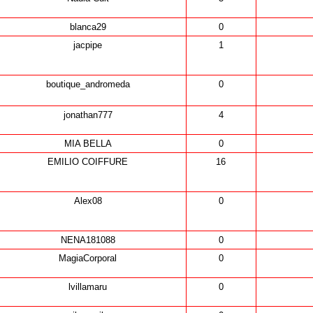
blanca29
0
jacpipe
1
boutique_andromeda
0
jonathan777
4
MIA BELLA
0
EMILIO COIFFURE
16
Alex08
0
NENA181088
0
MagiaCorporal
0
lvillamaru
0