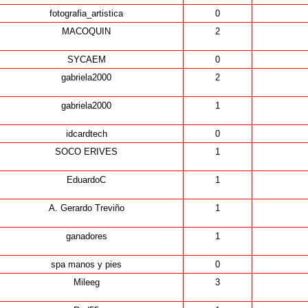
fotografia_artistica
0
MACOQUIN
2
SYCAEM
0
gabriela2000
2
gabriela2000
1
idcardtech
0
SOCO ERIVES
1
EduardoC
1
A. Gerardo Treviño
1
ganadores
1
spa manos y pies
0
Mileeg
3