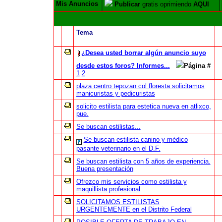
Mis Anuncios
Publicar
gratis oprimiendo
AQUI
Tema
¿Desea usted borrar algún anuncio suyo
desde estos foros? Informes...
Página #
1
2
plaza centro tepozan col floresta solicitamos
manicuristas y pedicuristas
solicito estilista para estetica nueva en atlixco,
pue.
Se buscan estilistas...
Se buscan estilista canino y médico
pasante veterinario en el D.F.
Se buscan estilista con 5 años de experiencia.
Buena presentación
Ofrezco mis servicios como estilista y
maquillista profesional
SOLICITAMOS ESTILISTAS
URGENTEMENTE en el Distrito Federal