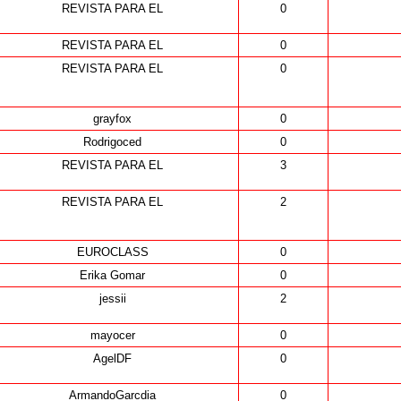
REVISTA PARA EL
0
REVISTA PARA EL
0
REVISTA PARA EL
0
grayfox
0
Rodrigoced
0
REVISTA PARA EL
3
REVISTA PARA EL
2
EUROCLASS
0
Erika Gomar
0
jessii
2
mayocer
0
AgelDF
0
ArmandoGarcdia
0