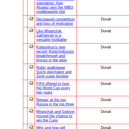
spectators: how
Alvarez won the WBO
middleweight title
Decreased competition
Donali
and loss of motivation
Like Miranchuk,
Donali
Zakharyan is a
versatile footballer
Kolesnikov's new
Donali
record, Kirpichnikova's
breakthrough and
bronze in the relay
Rubin goalkeeper,
Donali
Sochi playmaker and
Zenit super bomber
FIFA offered to host
Donali
the World Cup every
two years
Norway at the top,
Donali
Russia in the top three
Miranchuk and Golovin
Donali
missed the chance to
win the Cups
Who and how will
Donali