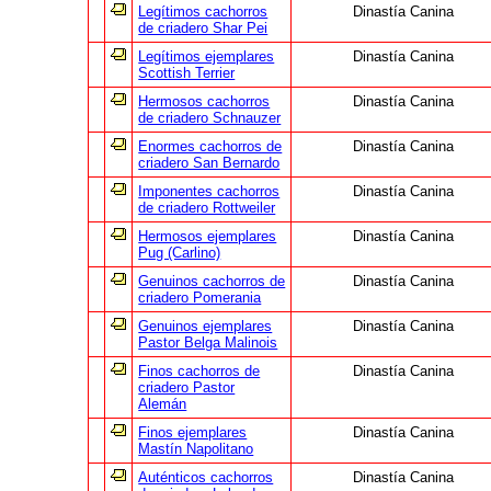
Legítimos cachorros
Dinastía Canina
de criadero Shar Pei
Legítimos ejemplares
Dinastía Canina
Scottish Terrier
Hermosos cachorros
Dinastía Canina
de criadero Schnauzer
Enormes cachorros de
Dinastía Canina
criadero San Bernardo
Imponentes cachorros
Dinastía Canina
de criadero Rottweiler
Hermosos ejemplares
Dinastía Canina
Pug (Carlino)
Genuinos cachorros de
Dinastía Canina
criadero Pomerania
Genuinos ejemplares
Dinastía Canina
Pastor Belga Malinois
Finos cachorros de
Dinastía Canina
criadero Pastor
Alemán
Finos ejemplares
Dinastía Canina
Mastín Napolitano
Auténticos cachorros
Dinastía Canina