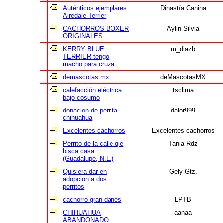
Auténticos ejemplares
Dinastía Canina
Airedale Terrier
CACHORROS BOXER
Aylin Silvia
ORIGINALES
KERRY BLUE
m_diazb
TERRIER tengo
macho para cruza
demascotas.mx
deMascotasMX
calefacción eléctrica
tsclima
bajo cosumo
donacion de perrita
dalor999
chihuahua
Excelentes cachorros
Excelentes cachorros
Perrito de la calle qie
Tania Rdz
bisca casa
(Guadalupe, N.L.)
Quisiera dar en
Gely Gtz.
adopcion a dos
perritos
cachorro gran danés
LPTB
CHIHUAHUA
aanaa
ABANDONADO