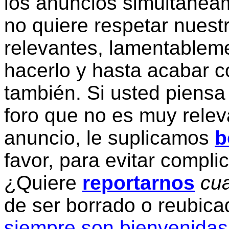
los anuncios simultanea
no quiere respetar nuestr
relevantes, lamentablem
hacerlo y hasta acabar c
también. Si usted piensa
foro que no es muy relev
anuncio, le suplicamos
b
favor, para evitar compli
¿Quiere
reportarnos
cua
de ser borrado o reubic
siempre son bienvenidas