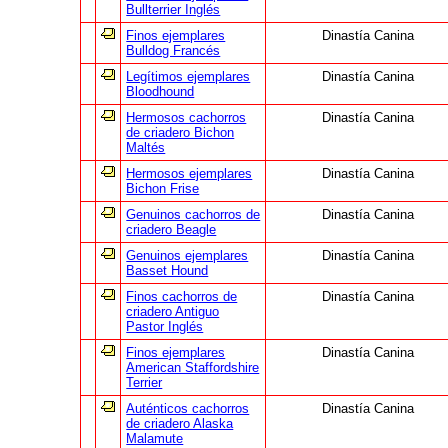
Bullterrier Inglés
Finos ejemplares
Dinastía Canina
Bulldog Francés
Legítimos ejemplares
Dinastía Canina
Bloodhound
Hermosos cachorros
Dinastía Canina
de criadero Bichon
Maltés
Hermosos ejemplares
Dinastía Canina
Bichon Frise
Genuinos cachorros de
Dinastía Canina
criadero Beagle
Genuinos ejemplares
Dinastía Canina
Basset Hound
Finos cachorros de
Dinastía Canina
criadero Antiguo
Pastor Inglés
Finos ejemplares
Dinastía Canina
American Staffordshire
Terrier
Auténticos cachorros
Dinastía Canina
de criadero Alaska
Malamute