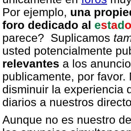
Por ejemplo,
una propie
foro dedicado al
e
s
t
a
d
parece? Suplicamos
tam
usted potencialmente pu
relevantes
a los anunci
publicamente, por favor. 
disminuir la experiencia d
diarios a nuestros direct
Aunque no es nuestro d