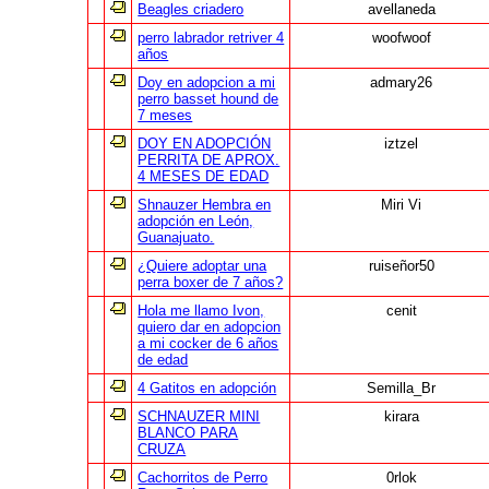
Beagles criadero
avellaneda
perro labrador retriver 4
woofwoof
años
Doy en adopcion a mi
admary26
perro basset hound de
7 meses
DOY EN ADOPCIÓN
iztzel
PERRITA DE APROX.
4 MESES DE EDAD
Shnauzer Hembra en
Miri Vi
adopción en León,
Guanajuato.
¿Quiere adoptar una
ruiseñor50
perra boxer de 7 años?
Hola me llamo Ivon,
cenit
quiero dar en adopcion
a mi cocker de 6 años
de edad
4 Gatitos en adopción
Semilla_Br
SCHNAUZER MINI
kirara
BLANCO PARA
CRUZA
Cachorritos de Perro
0rlok