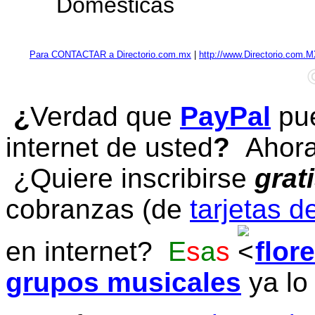
Domésticas
Para CONTACTAR a Directorio.com.mx
|
http://www.Directorio.com.
¿
Verdad que
PayPal
pue
internet de usted
?
Ahora 
¿Quiere inscribirse
grat
cobranzas (de
tarjetas d
en internet?
E
s
a
s
flor
grupos musicales
ya lo