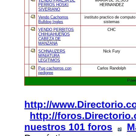
VENDO PAREJA DE
MARIA DE JESUS
PERROS HOSKI
HERNANDEZ
SIVERIANO
Vendo Cachorros
instituto practico de computo
Bulldog Ingles
sistemas
VENDO PERRITOS
CHC
CHIHUAHUEÑOS
CABEZA DE
MANZANA
SCHNAUZERS
Nick Fury
MINIATURA
LEGITIMOS
Pug cachorros con
Carlos Randolph
pedigree
Powe
http://www.Directorio.
http://foros.Directori
nuestros 101 foros
M