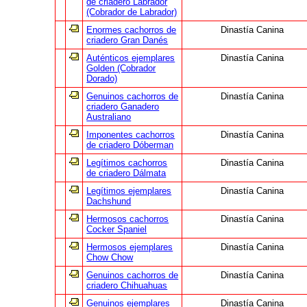
de criadero Labrador
(Cobrador de Labrador)
Enormes cachorros de
Dinastía Canina
criadero Gran Danés
Auténticos ejemplares
Dinastía Canina
Golden (Cobrador
Dorado)
Genuinos cachorros de
Dinastía Canina
criadero Ganadero
Australiano
Imponentes cachorros
Dinastía Canina
de criadero Dóberman
Legítimos cachorros
Dinastía Canina
de criadero Dálmata
Legítimos ejemplares
Dinastía Canina
Dachshund
Hermosos cachorros
Dinastía Canina
Cocker Spaniel
Hermosos ejemplares
Dinastía Canina
Chow Chow
Genuinos cachorros de
Dinastía Canina
criadero Chihuahuas
Genuinos ejemplares
Dinastía Canina