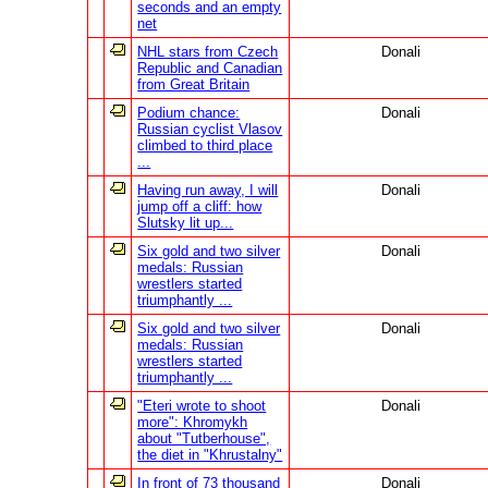
seconds and an empty
net
NHL stars from Czech
Donali
Republic and Canadian
from Great Britain
Podium chance:
Donali
Russian cyclist Vlasov
climbed to third place
...
Having run away, I will
Donali
jump off a cliff: how
Slutsky lit up...
Six gold and two silver
Donali
medals: Russian
wrestlers started
triumphantly ...
Six gold and two silver
Donali
medals: Russian
wrestlers started
triumphantly ...
"Eteri wrote to shoot
Donali
more": Khromykh
about "Tutberhouse",
the diet in "Khrustalny"
In front of 73 thousand
Donali