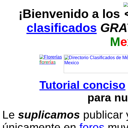
¡Bienvenido a los
clasificados
GRA
M
e
f
l
o
r
e
r
í
a
s
Tutorial conciso
para nu
Le
suplicamos
publicar 
únicamente en
foros
muy 