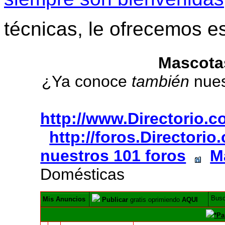
técnicas, le ofrecemos e
Mascota
¿Ya conoce
también
nue
http://www.Directorio.
http://foros.Directori
nuestros 101 foros
M
Domésticas
Bus
Mis Anuncios
Publicar
gratis oprimiendo
AQUI
*Pa