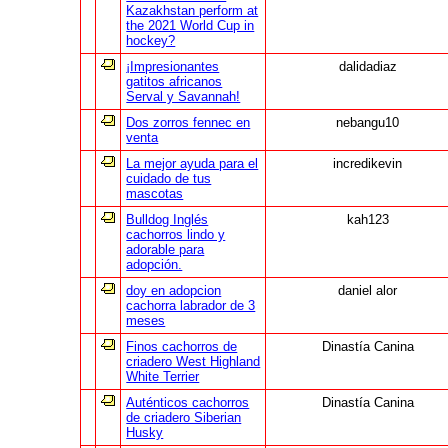
Kazakhstan perform at
the 2021 World Cup in
hockey?
¡Impresionantes
dalidadiaz
gatitos africanos
Serval y Savannah!
Dos zorros fennec en
nebangu10
venta
La mejor ayuda para el
incredikevin
cuidado de tus
mascotas
Bulldog Inglés
kah123
cachorros lindo y
adorable para
adopción.
doy en adopcion
daniel alor
cachorra labrador de 3
meses
Finos cachorros de
Dinastía Canina
criadero West Highland
White Terrier
Auténticos cachorros
Dinastía Canina
de criadero Siberian
Husky