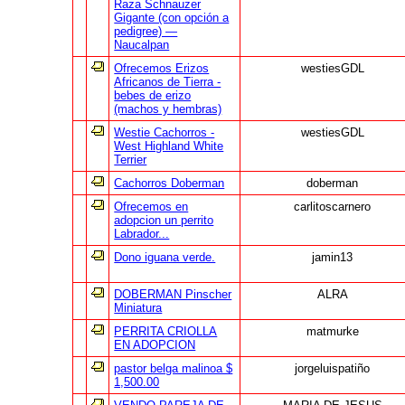
Raza Schnauzer
Gigante (con opción a
pedigree) —
Naucalpan
Ofrecemos Erizos
westiesGDL
Africanos de Tierra -
bebes de erizo
(machos y hembras)
Westie Cachorros -
westiesGDL
West Highland White
Terrier
Cachorros Doberman
doberman
Ofrecemos en
carlitoscarnero
adopcion un perrito
Labrador...
Dono iguana verde.
jamin13
DOBERMAN Pinscher
ALRA
Miniatura
PERRITA CRIOLLA
matmurke
EN ADOPCION
pastor belga malinoa $
jorgeluispatiño
1,500.00