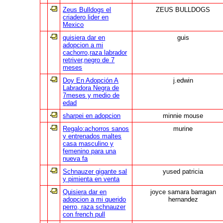
Zeus Bulldogs el
ZEUS BULLDOGS
criadero lider en
Mexico
quisiera dar en
guis
adopcion a mi
cachorro,raza labrador
retriver,negro de 7
meses
Doy En Adopción A
j.edwin
Labradora Negra de
7meses y medio de
edad
sharpei en adopcion
minnie mouse
Regalo:achorros sanos
murine
y entrenados maltes
casa masculino y
femenino para una
nueva fa
Schnauzer gigante sal
yused patricia
y pimienta en venta
Quisiera dar en
joyce samara barragan
adopcion a mi querido
hernandez
perro, raza schnauzer
con french pull