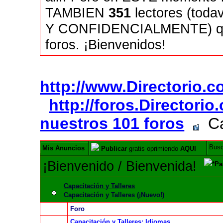
TAMBIEN
351
lectores (tod
Y CONFIDENCIALMENTE) quie
foros. ¡Bienvenidos!
http://www.Directorio.
http://foros.Directori
nuestros 101 foros
Cap
Bus
Mis Anuncios
Publicar
gratis oprimiendo
AQUI
¡Bienvenido / Bienvenida!
*Pa
Capacitación y Talleres
Capacitación y Talleres (¡Nuevo!)
Foro
Capacitación y Talleres: Idiomas