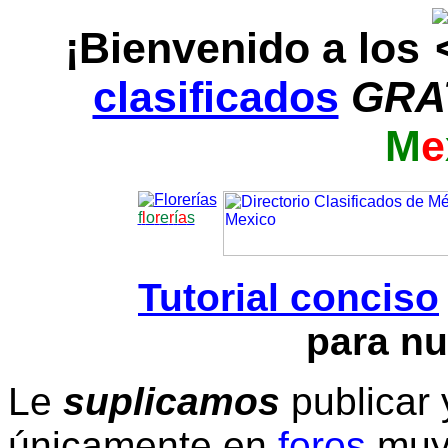
¡Bienvenido a los
clasificados
GRA
M
e
f
l
o
r
e
r
í
a
s
Tutorial conciso
para nu
Le
suplicamos
publicar 
únicamente en
foros
muy 