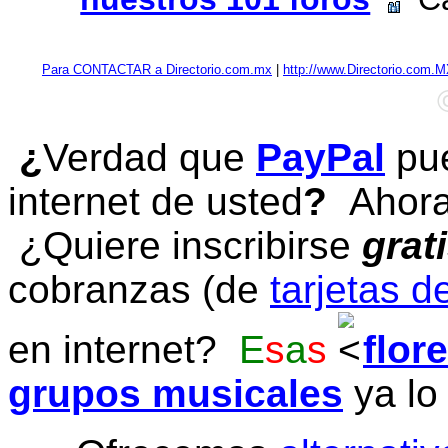
Para CONTACTAR a Directorio.com.mx
|
http://www.Directorio.com.
¿
Verdad que
PayPal
pue
internet de usted
?
Ahora 
¿Quiere inscribirse
grat
cobranzas (de
tarjetas d
en internet?
E
s
a
s
flor
grupos musicales
ya lo