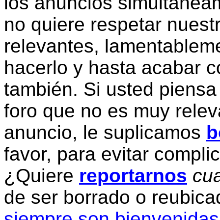
los anuncios simultanea
no quiere respetar nuestr
relevantes, lamentablem
hacerlo y hasta acabar c
también. Si usted piensa
foro que no es muy relev
anuncio, le suplicamos
b
favor, para evitar compli
¿Quiere
reportarnos
cua
de ser borrado o reubic
siempre son bienvenidas