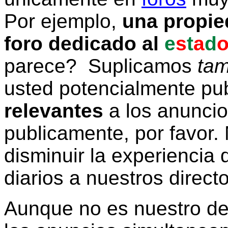
Por ejemplo,
una propie
foro dedicado al
e
s
t
a
d
parece? Suplicamos
tam
usted potencialmente pu
relevantes
a los anunci
publicamente, por favor. 
disminuir la experiencia d
diarios a nuestros direct
Aunque no es nuestro d