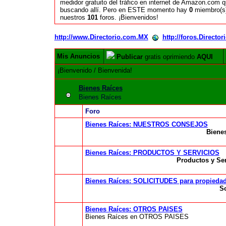
medidor gratuito del tráfico en internet de Amazon.com 
buscando allí. Pero en ESTE momento hay
0
miembro(s)
nuestros
101
foros. ¡Bienvenidos!
http://www.Directorio.com.MX
http://foros.Directo
Mis Anuncios
Publicar
gratis oprimiendo
AQUI
¡Bienvenido / Bienvenida!
Bienes Raíces
Bienes Raíces
Foro
Bienes Raíces: NUESTROS CONSEJOS
Biene
Bienes Raíces: PRODUCTOS Y SERVICIOS
Productos y Ser
Bienes Raíces: SOLICITUDES para propiedade
So
Bienes Raíces: OTROS PAISES
Bienes Raíces en OTROS PAISES