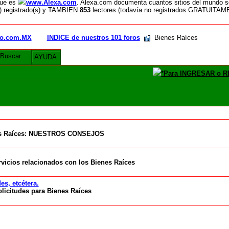
que es
www.Alexa.com
. Alexa.com documenta cuantos sitios del mundo so
 registrado(s) y TAMBIEN
853
lectores (todavía no registrados GRATUIT
rio.com.MX
INDICE de nuestros 101 foros
Bienes Raíces
Buscar
AYUDA
*Para INGRESAR o RE
s Raíces: NUESTROS CONSEJOS
vicios relacionados con los Bienes Raíces
s, etcétera.
licitudes para Bienes Raíces