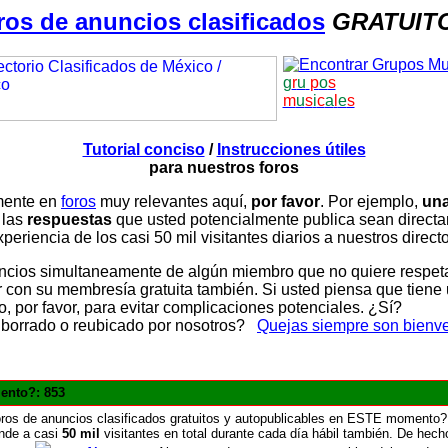
ros de anuncios clasificados
GRATUIT
g
r
u
p
o
s
m
u
s
i
c
a
l
e
s
Tutorial conciso
/
Instrucciones útiles
para nuestros foros
amente en
foros
muy relevantes aquí,
por favor
. Por ejemplo,
una
 las
respuestas
que usted potencialmente publica sean direc
periencia de los casi 50 mil visitantes diarios a nuestros direct
ios simultaneamente de algún miembro que no quiere respetar n
con su membresía gratuita también. Si usted piensa que tiene 
, por favor, para evitar complicaciones potenciales. ¿Sí?
 borrado o reubicado por nosotros?
Quejas siempre son bienv
ento?: 853
ros de anuncios clasificados gratuitos y autopublicables en ESTE momento?
nde a casi
50 mil
visitantes en total durante cada día hábil también. De hech