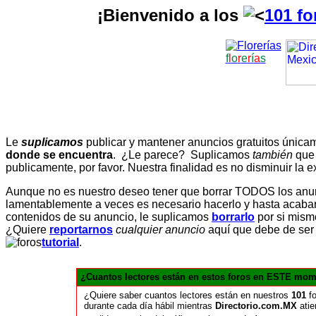
¡Bienvenido a los
101 fo
f
l
o
r
e
r
í
a
s
Le
suplicamos
publicar y mantener anuncios gratuitos únic
donde se encuentra
. ¿Le parece? Suplicamos
también
que
publicamente, por favor. Nuestra finalidad es no disminuir la ex
Aunque no es nuestro deseo tener que borrar TODOS los anunc
lamentablemente a veces es necesario hacerlo y hasta acabar 
contenidos de su anuncio, le suplicamos
borrarlo
por si mismo
¿Quiere
reportarnos
cualquier anuncio
aquí que debe de ser
tutorial
.
¿Cuantos lectores están en estos foros en ESTE mom
¿Quiere saber cuantos lectores están en nuestros
101
fo
durante cada día hábil mientras
Directorio.com.MX
atie