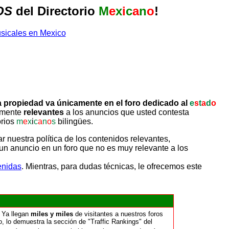
OS
del Directorio
M
e
x
i
c
a
n
o
!
 propiedad va únicamente en el foro dedicado al
e
s
t
a
d
o
tamente
relevantes
a los anuncios que usted contesta
orios
m
e
x
i
c
a
n
o
s
bilingües.
uestra política de los contenidos relevantes,
un anuncio en un foro que no es muy relevante a los
enidas
. Mientras, para dudas técnicas, le ofrecemos este
 Ya llegan
miles y miles
de visitantes a nuestros foros
o, lo demuestra la sección de "Traffic Rankings" del