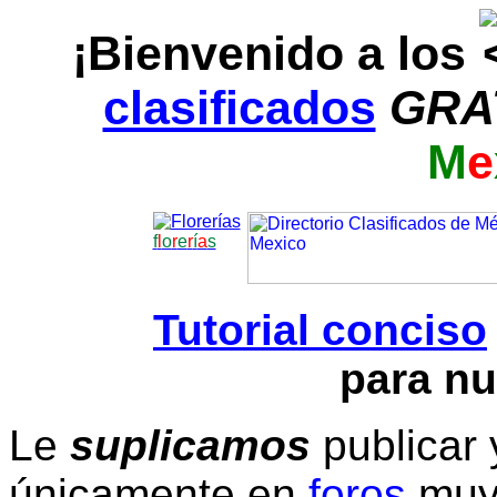
¡Bienvenido a los
clasificados
GRA
M
e
f
l
o
r
e
r
í
a
s
Tutorial conciso
para nu
Le
suplicamos
publicar 
únicamente en
foros
muy 