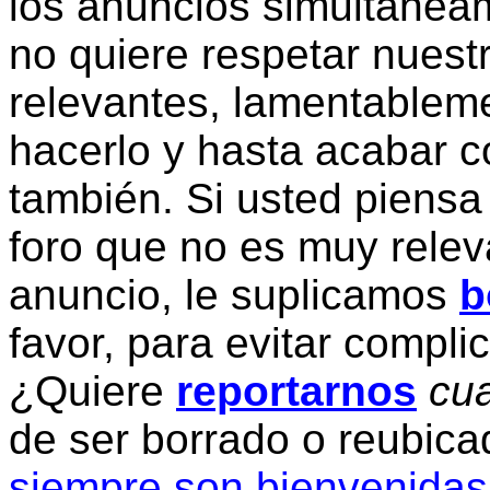
los anuncios simultanea
no quiere respetar nuestr
relevantes, lamentablem
hacerlo y hasta acabar c
también. Si usted piensa
foro que no es muy relev
anuncio, le suplicamos
b
favor, para evitar compli
¿Quiere
reportarnos
cua
de ser borrado o reubic
siempre son bienvenidas