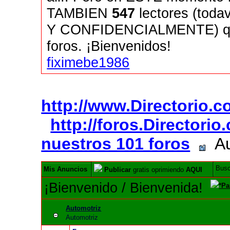
TAMBIEN
547
lectores (tod
Y CONFIDENCIALMENTE) quie
foros. ¡Bienvenidos!
fiximebe1986
http://www.Directorio.
http://foros.Directori
nuestros 101 foros
Au
Bus
Mis Anuncios
Publicar
gratis oprimiendo
AQUI
¡Bienvenido / Bienvenida!
*Pa
Automotriz
Automotriz