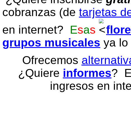
cobranzas (de
tarjetas d
en internet?
E
s
a
s
flor
grupos musicales
ya lo
Ofrecemos
alternativ
¿Quiere
informes
? E
ingresos en inte