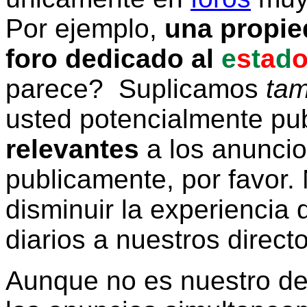
Por ejemplo,
una propie
foro dedicado al
e
s
t
a
d
parece? Suplicamos
tam
usted potencialmente pu
relevantes
a los anunci
publicamente, por favor. 
disminuir la experiencia d
diarios a nuestros direct
Aunque no es nuestro d