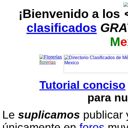
¡Bienvenido a los
clasificados
GRA
M
e
f
l
o
r
e
r
í
a
s
Tutorial conciso
para nu
Le
suplicamos
publicar 
únicamente en
foros
muy 