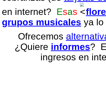
en internet?
E
s
a
s
flor
grupos musicales
ya lo
Ofrecemos
alternativ
¿Quiere
informes
? E
ingresos en inte