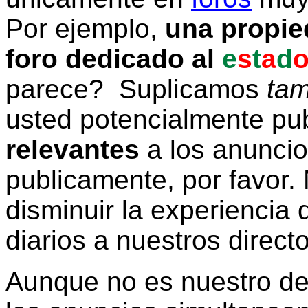
Por ejemplo,
una propie
foro dedicado al
e
s
t
a
d
parece? Suplicamos
tam
usted potencialmente pu
relevantes
a los anunci
publicamente, por favor. 
disminuir la experiencia d
diarios a nuestros direct
Aunque no es nuestro d