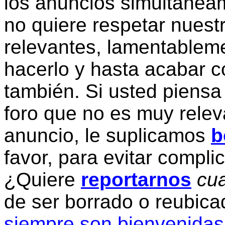
los anuncios simultanea
no quiere respetar nuestr
relevantes, lamentablem
hacerlo y hasta acabar c
también. Si usted piensa
foro que no es muy relev
anuncio, le suplicamos
b
favor, para evitar compli
¿Quiere
reportarnos
cua
de ser borrado o reubic
siempre son bienvenidas