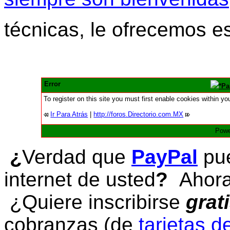
técnicas, le ofrecemos e
Error
*Pa
To register on this site you must first enable cookies within yo
Ir Para Atrás
|
http://foros.Directorio.com.MX
Powe
¿
Verdad que
PayPal
pue
internet de usted
?
Ahora 
¿Quiere inscribirse
grat
cobranzas (de
tarjetas d