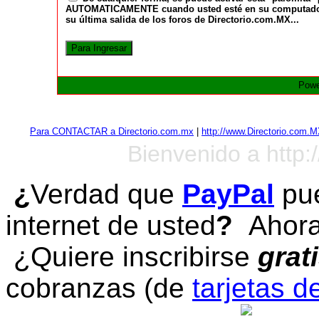
AUTOMATICAMENTE cuando usted esté en su computadora a
su última salida de los foros de Directorio.com.MX...
Powe
Para CONTACTAR a Directorio.com.mx
|
http://www.Directorio.com.
Bienvenido a http:
¿
Verdad que
PayPal
pue
internet de usted
?
Ahora 
¿Quiere inscribirse
grat
cobranzas (de
tarjetas d