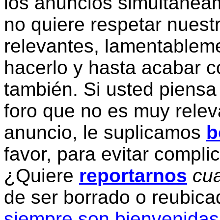
los anuncios simultanea
no quiere respetar nuestr
relevantes, lamentablem
hacerlo y hasta acabar c
también. Si usted piensa
foro que no es muy relev
anuncio, le suplicamos
b
favor, para evitar compli
¿Quiere
reportarnos
cua
de ser borrado o reubic
siempre son bienvenidas