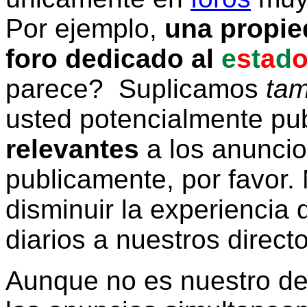
Por ejemplo,
una propie
foro dedicado al
e
s
t
a
d
parece? Suplicamos
tam
usted potencialmente pu
relevantes
a los anunci
publicamente, por favor. 
disminuir la experiencia d
diarios a nuestros direct
Aunque no es nuestro d