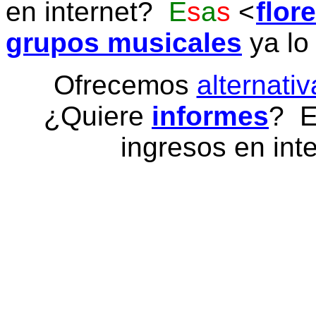
en internet?
E
s
a
s
flor
grupos musicales
ya lo
Ofrecemos
alternativ
¿Quiere
informes
? E
ingresos en inte