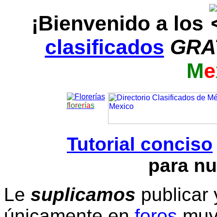
¡Bienvenido a los
clasificados
GRA
M
e
f
l
o
r
e
r
í
a
s
Tutorial conciso
para nu
Le
suplicamos
publicar 
únicamente en
foros
muy 