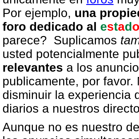
Por ejemplo,
una propie
foro dedicado al
e
s
t
a
d
parece? Suplicamos
tam
usted potencialmente pu
relevantes
a los anunci
publicamente, por favor. 
disminuir la experiencia d
diarios a nuestros direct
Aunque no es nuestro d