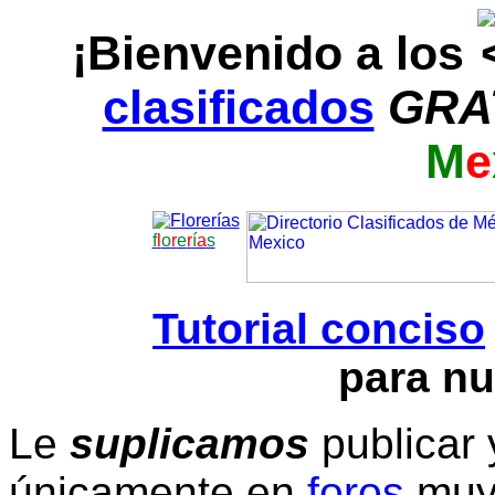
¡Bienvenido a los
clasificados
GRA
M
e
f
l
o
r
e
r
í
a
s
Tutorial conciso
para nu
Le
suplicamos
publicar 
únicamente en
foros
muy 