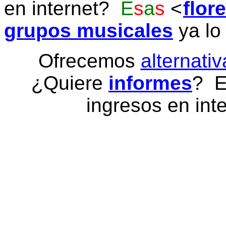
en internet?
E
s
a
s
flor
grupos musicales
ya lo
Ofrecemos
alternativ
¿Quiere
informes
? E
ingresos en inte