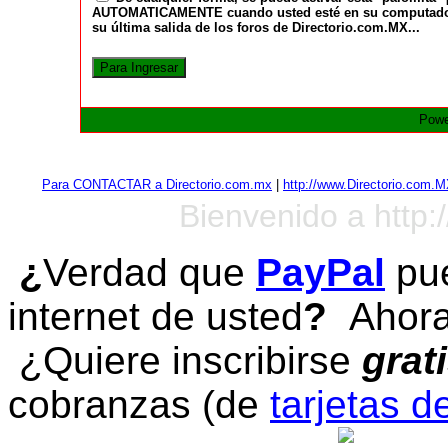
AUTOMATICAMENTE cuando usted esté en su computadora a
su última salida de los foros de Directorio.com.MX...
Powe
Para CONTACTAR a Directorio.com.mx
|
http://www.Directorio.com.
Bienvenido a http:
¿
Verdad que
PayPal
pue
internet de usted
?
Ahora 
¿Quiere inscribirse
grat
cobranzas (de
tarjetas d