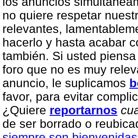
los anuncios simultanea
no quiere respetar nuestr
relevantes, lamentablem
hacerlo y hasta acabar c
también. Si usted piensa
foro que no es muy relev
anuncio, le suplicamos
b
favor, para evitar compli
¿Quiere
reportarnos
cua
de ser borrado o reubic
siempre son bienvenidas