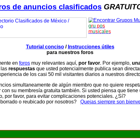
ros de anuncios clasificados
GRATUIT
g
r
u
p
o
s
m
u
s
i
c
a
l
e
s
Tutorial conciso
/
Instrucciones útiles
para nuestros foros
amente en
foros
muy relevantes aquí,
por favor
. Por ejemplo,
una
 las
respuestas
que usted potencialmente publica sean direc
periencia de los casi 50 mil visitantes diarios a nuestros direct
ios simultaneamente de algún miembro que no quiere respetar n
con su membresía gratuita también. Si usted piensa que tiene 
, por favor, para evitar complicaciones potenciales. ¿Sí?
 borrado o reubicado por nosotros?
Quejas siempre son bienv