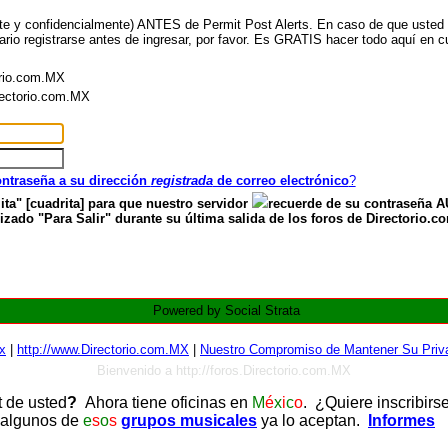
nte y confidencialmente) ANTES de Permit Post Alerts. En caso de que usted ya
ario registrarse antes de ingresar, por favor. Es GRATIS hacer todo aquí en cu
orio.com.MX
irectorio.com.MX
contraseña a su dirección
registrada
de correo electrónico
?
ita" [cuadrita] para que nuestro servidor
recuerde de su contraseña
zado "Para Salir" durante su última salida de los foros de Directorio.c
Powered by Social Strata
x
|
http://www.Directorio.com.MX
|
Nuestro Compromiso de Mantener Su Priva
Bienvenido a http://foros.Directorio.com.MX
t de usted
?
Ahora tiene oficinas en
M
é
x
i
c
o
. ¿Quiere inscribirs
 algunos de
e
s
o
s
grupos musicales
ya lo aceptan.
Informes