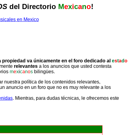
OS
del Directorio
M
e
x
i
c
a
n
o
!
 propiedad va únicamente en el foro dedicado al
e
s
t
a
d
o
tamente
relevantes
a los anuncios que usted contesta
orios
m
e
x
i
c
a
n
o
s
bilingües.
uestra política de los contenidos relevantes,
un anuncio en un foro que no es muy relevante a los
enidas
. Mientras, para dudas técnicas, le ofrecemos este