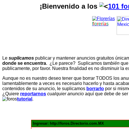
¡Bienvenido a los
101 fo
f
l
o
r
e
r
í
a
s
Le
suplicamos
publicar y mantener anuncios gratuitos únic
donde se encuentra
. ¿Le parece? Suplicamos
también
que
publicamente, por favor. Nuestra finalidad es no disminuir la ex
Aunque no es nuestro deseo tener que borrar TODOS los anunc
lamentablemente a veces es necesario hacerlo y hasta acabar 
contenidos de su anuncio, le suplicamos
borrarlo
por si mismo
¿Quiere
reportarnos
cualquier anuncio
aquí que debe de ser
tutorial
.
Ingresar: http://foros.Directorio.com.MX