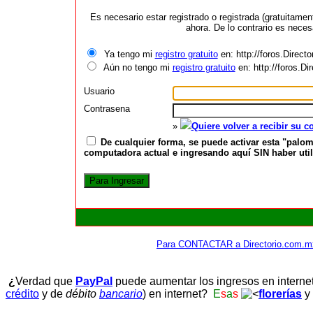
Es necesario estar registrado o registrada (gratuitame
ahora. De lo contrario es neces
Ya tengo mi
registro gratuito
en: http://foros.Direct
Aún no tengo mi
registro gratuito
en: http://foros.D
Usuario
Contrasena
»
Quiere volver a recibir su 
De cualquier forma, se puede activar esta "palom
computadora actual e ingresando aquí SIN haber utili
Para CONTACTAR a Directorio.com.m
¿
Verdad que
PayPal
puede aumentar los ingresos en interne
crédito
y de
débito
bancario
) en internet?
E
s
a
s
florerías
y