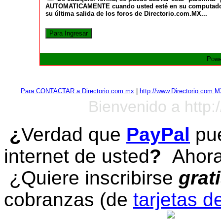
AUTOMATICAMENTE cuando usted esté en su computadora a
su última salida de los foros de Directorio.com.MX...
Powe
Para CONTACTAR a Directorio.com.mx
|
http://www.Directorio.com.
Bienvenido a http:
¿
Verdad que
PayPal
pue
internet de usted
?
Ahora 
¿Quiere inscribirse
grat
cobranzas (de
tarjetas d