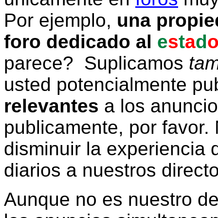
Por ejemplo,
una propie
foro dedicado al
e
s
t
a
d
parece? Suplicamos
tam
usted potencialmente pu
relevantes
a los anunci
publicamente, por favor. 
disminuir la experiencia d
diarios a nuestros direct
Aunque no es nuestro d