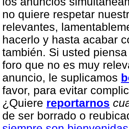
los anuncios simultanea
no quiere respetar nuestr
relevantes, lamentablem
hacerlo y hasta acabar c
también. Si usted piensa
foro que no es muy relev
anuncio, le suplicamos
b
favor, para evitar compli
¿Quiere
reportarnos
cua
de ser borrado o reubic
siempre son bienvenidas