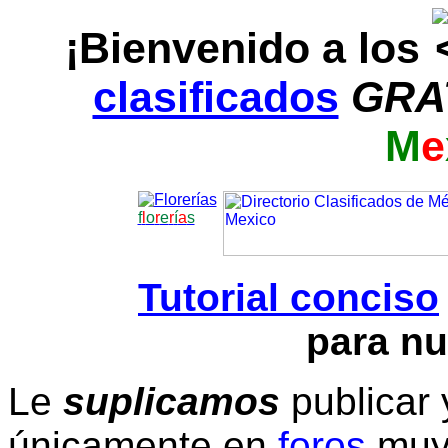
¡Bienvenido a los
clasificados
GRA
M
e
f
l
o
r
e
r
í
a
s
Tutorial conciso
para nu
Le
suplicamos
publicar 
únicamente en
foros
muy 