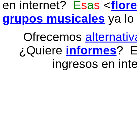
en internet?
E
s
a
s
flor
grupos musicales
ya lo
Ofrecemos
alternativ
¿Quiere
informes
? E
ingresos en inte