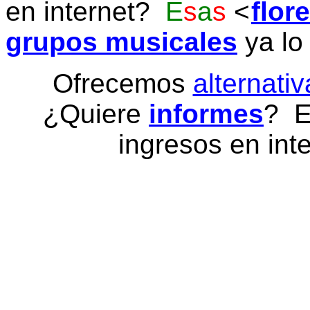
en internet?
E
s
a
s
flor
grupos musicales
ya lo
Ofrecemos
alternativ
¿Quiere
informes
? E
ingresos en inte