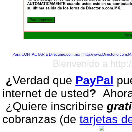
AUTOMATICAMENTE cuando usted esté en su computadora a
su última salida de los foros de Directorio.com.MX...
Powe
Para CONTACTAR a Directorio.com.mx
|
http://www.Directorio.com.
Bienvenido a http:
¿
Verdad que
PayPal
pue
internet de usted
?
Ahora 
¿Quiere inscribirse
grat
cobranzas (de
tarjetas d