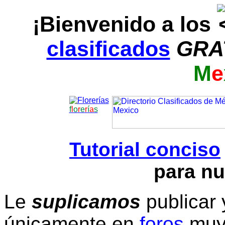
¡Bienvenido a los
clasificados
GRA
M
e
f
l
o
r
e
r
í
a
s
Tutorial conciso
para nu
Le
suplicamos
publicar 
únicamente en
foros
muy 