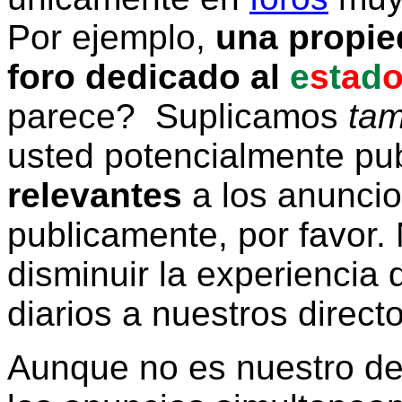
Por ejemplo,
una propie
foro dedicado al
e
s
t
a
d
parece? Suplicamos
tam
usted potencialmente pu
relevantes
a los anunci
publicamente, por favor. 
disminuir la experiencia d
diarios a nuestros direct
Aunque no es nuestro d