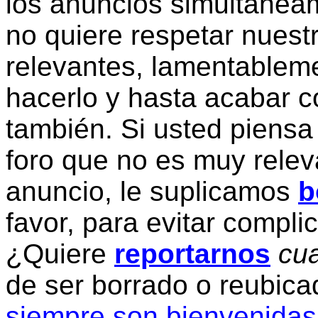
los anuncios simultanea
no quiere respetar nuestr
relevantes, lamentablem
hacerlo y hasta acabar c
también. Si usted piensa
foro que no es muy relev
anuncio, le suplicamos
b
favor, para evitar compli
¿Quiere
reportarnos
cua
de ser borrado o reubic
siempre son bienvenidas