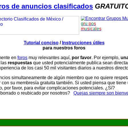
ros de anuncios clasificados
GRATUIT
g
r
u
p
o
s
m
u
s
i
c
a
l
e
s
Tutorial conciso
/
Instrucciones útiles
para nuestros foros
amente en
foros
muy relevantes aquí,
por favor
. Por ejemplo,
una
 las
respuestas
que usted potencialmente publica sean direc
periencia de los casi 50 mil visitantes diarios a nuestros direct
ios simultaneamente de algún miembro que no quiere respetar n
con su membresía gratuita también. Si usted piensa que tiene 
, por favor, para evitar complicaciones potenciales. ¿Sí?
 borrado o reubicado por nosotros?
Quejas siempre son bienv