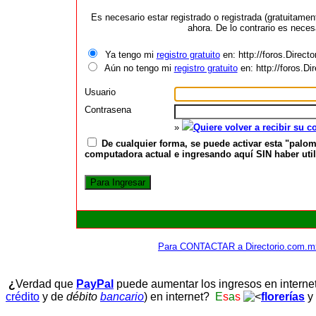
Es necesario estar registrado o registrada (gratuitame
ahora. De lo contrario es neces
Ya tengo mi
registro gratuito
en: http://foros.Direct
Aún no tengo mi
registro gratuito
en: http://foros.D
Usuario
Contrasena
»
Quiere volver a recibir su 
De cualquier forma, se puede activar esta "palom
computadora actual e ingresando aquí SIN haber utili
Para CONTACTAR a Directorio.com.m
¿
Verdad que
PayPal
puede aumentar los ingresos en interne
crédito
y de
débito
bancario
) en internet?
E
s
a
s
florerías
y