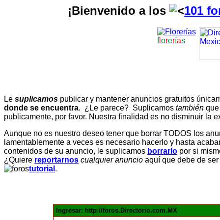
¡Bienvenido a los
101 fo
f
l
o
r
e
r
í
a
s
Le
suplicamos
publicar y mantener anuncios gratuitos únic
donde se encuentra
. ¿Le parece? Suplicamos
también
que
publicamente, por favor. Nuestra finalidad es no disminuir la ex
Aunque no es nuestro deseo tener que borrar TODOS los anunc
lamentablemente a veces es necesario hacerlo y hasta acabar 
contenidos de su anuncio, le suplicamos
borrarlo
por si mismo
¿Quiere
reportarnos
cualquier anuncio
aquí que debe de ser
tutorial
.
Ingresar: http://foros.Directorio.com.MX