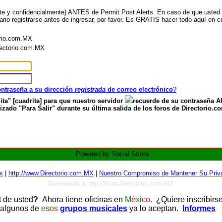
nte y confidencialmente) ANTES de Permit Post Alerts. En caso de que usted ya
ario registrarse antes de ingresar, por favor. Es GRATIS hacer todo aquí en cu
orio.com.MX
irectorio.com.MX
contraseña a su dirección
registrada
de correo electrónico
?
ita" [cuadrita] para que nuestro servidor
recuerde de su contraseña
zado "Para Salir" durante su última salida de los foros de Directorio.c
Powered by Social Strata
x
|
http://www.Directorio.com.MX
|
Nuestro Compromiso de Mantener Su Priva
Bienvenido a http://foros.Directorio.com.MX
t de usted
?
Ahora tiene oficinas en
M
é
x
i
c
o
. ¿Quiere inscribirs
 algunos de
e
s
o
s
grupos musicales
ya lo aceptan.
Informes