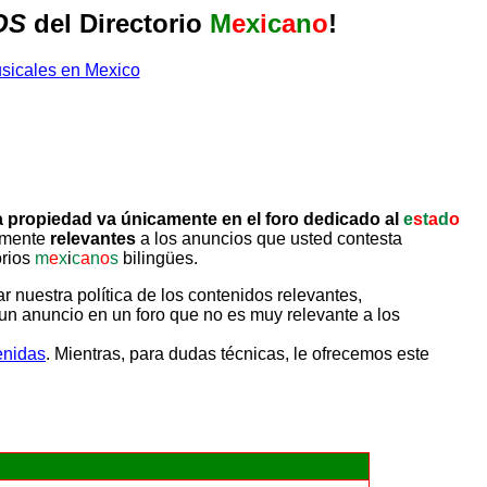
OS
del Directorio
M
e
x
i
c
a
n
o
!
 propiedad va únicamente en el foro dedicado al
e
s
t
a
d
o
tamente
relevantes
a los anuncios que usted contesta
orios
m
e
x
i
c
a
n
o
s
bilingües.
uestra política de los contenidos relevantes,
un anuncio en un foro que no es muy relevante a los
enidas
. Mientras, para dudas técnicas, le ofrecemos este