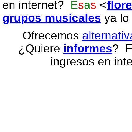
en internet?
E
s
a
s
flor
grupos musicales
ya lo
Ofrecemos
alternativ
¿Quiere
informes
? E
ingresos en inte