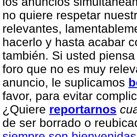
los anuncios simultanea
no quiere respetar nuestr
relevantes, lamentablem
hacerlo y hasta acabar c
también. Si usted piensa
foro que no es muy relev
anuncio, le suplicamos
b
favor, para evitar compli
¿Quiere
reportarnos
cua
de ser borrado o reubic
siempre son bienvenidas