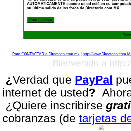
AUTOMATICAMENTE cuando usted esté en su computadora a
su última salida de los foros de Directorio.com.MX...
Powe
Para CONTACTAR a Directorio.com.mx
|
http://www.Directorio.com.
Bienvenido a http:
¿
Verdad que
PayPal
pue
internet de usted
?
Ahora 
¿Quiere inscribirse
grat
cobranzas (de
tarjetas d