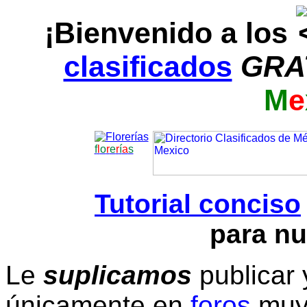
¡Bienvenido a los
clasificados
GRA
M
e
f
l
o
r
e
r
í
a
s
Tutorial conciso
para nu
Le
suplicamos
publicar 
únicamente en
foros
muy 