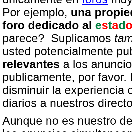
Por ejemplo,
una propie
foro dedicado al
e
s
t
a
d
parece? Suplicamos
tam
usted potencialmente pu
relevantes
a los anunci
publicamente, por favor. 
disminuir la experiencia d
diarios a nuestros direct
Aunque no es nuestro d