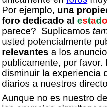
Por ejemplo,
una propie
foro dedicado al
e
s
t
a
d
parece? Suplicamos
tam
usted potencialmente pu
relevantes
a los anunci
publicamente, por favor. 
disminuir la experiencia d
diarios a nuestros direct
Aunque no es nuestro d