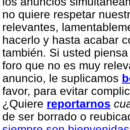
los anuncios simultanea
no quiere respetar nuestr
relevantes, lamentablem
hacerlo y hasta acabar c
también. Si usted piensa
foro que no es muy relev
anuncio, le suplicamos
b
favor, para evitar compli
¿Quiere
reportarnos
cua
de ser borrado o reubic
siempre son bienvenidas