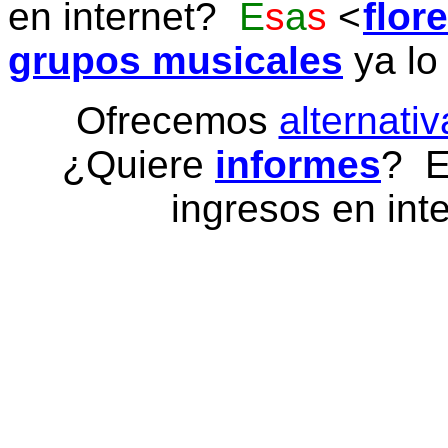
en internet?
E
s
a
s
flor
grupos musicales
ya lo
Ofrecemos
alternativ
¿Quiere
informes
? E
ingresos en inte