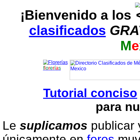
¡Bienvenido a los
clasificados
GRA
M
e
f
l
o
r
e
r
í
a
s
Tutorial conciso
para nu
Le
suplicamos
publicar 
únicamente en
foros
muy 