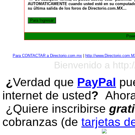
AUTOMATICAMENTE cuando usted esté en su computadora a
su última salida de los foros de Directorio.com.MX...
Powe
Para CONTACTAR a Directorio.com.mx
|
http://www.Directorio.com.
Bienvenido a http:
¿
Verdad que
PayPal
pue
internet de usted
?
Ahora 
¿Quiere inscribirse
grat
cobranzas (de
tarjetas d