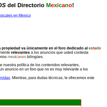
OS
del Directorio
M
e
x
i
c
a
n
o
!
 propiedad va únicamente en el foro dedicado al
e
s
t
a
d
o
tamente
relevantes
a los anuncios que usted contesta
orios
m
e
x
i
c
a
n
o
s
bilingües.
uestra política de los contenidos relevantes,
un anuncio en un foro que no es muy relevante a los
enidas
. Mientras, para dudas técnicas, le ofrecemos este