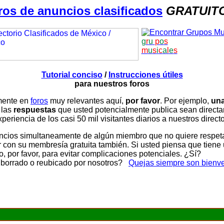
ros de anuncios clasificados
GRATUIT
g
r
u
p
o
s
m
u
s
i
c
a
l
e
s
Tutorial conciso
/
Instrucciones útiles
para nuestros foros
amente en
foros
muy relevantes aquí,
por favor
. Por ejemplo,
una
 las
respuestas
que usted potencialmente publica sean direc
periencia de los casi 50 mil visitantes diarios a nuestros direct
ios simultaneamente de algún miembro que no quiere respetar n
con su membresía gratuita también. Si usted piensa que tiene 
, por favor, para evitar complicaciones potenciales. ¿Sí?
 borrado o reubicado por nosotros?
Quejas siempre son bienv