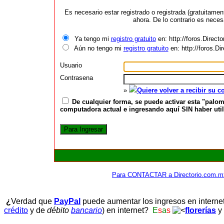
Es necesario estar registrado o registrada (gratuitame
ahora. De lo contrario es neces
Ya tengo mi
registro gratuito
en: http://foros.Direct
Aún no tengo mi
registro gratuito
en: http://foros.D
Usuario
Contrasena
»
Quiere volver a recibir su 
De cualquier forma, se puede activar esta "palom
computadora actual e ingresando aquí SIN haber utili
Para CONTACTAR a Directorio.com.m
¿
Verdad que
PayPal
puede aumentar los ingresos en interne
crédito
y de
débito
bancario
) en internet?
E
s
a
s
florerías
y