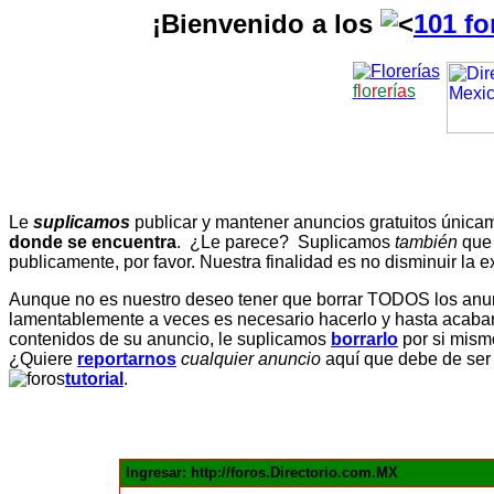
¡Bienvenido a los
101 fo
f
l
o
r
e
r
í
a
s
Le
suplicamos
publicar y mantener anuncios gratuitos únic
donde se encuentra
. ¿Le parece? Suplicamos
también
que
publicamente, por favor. Nuestra finalidad es no disminuir la ex
Aunque no es nuestro deseo tener que borrar TODOS los anunc
lamentablemente a veces es necesario hacerlo y hasta acabar 
contenidos de su anuncio, le suplicamos
borrarlo
por si mismo
¿Quiere
reportarnos
cualquier anuncio
aquí que debe de ser
tutorial
.
Ingresar: http://foros.Directorio.com.MX