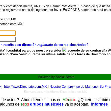
nte y confidencialmente) ANTES de Permit Post Alerts. En caso de que usted ya
ario registrarse antes de ingresar, por favor. Es GRATIS hacer todo aquí en cu
orio.com.MX
irectorio.com.MX
contraseña a su dirección
registrada
de correo electrónico
?
ita" [cuadrita] para que nuestro servidor
recuerde de su contraseña
zado "Para Salir" durante su última salida de los foros de Directorio.c
Powered by Social Strata
x
|
http://www.Directorio.com.MX
|
Nuestro Compromiso de Mantener Su Priva
Bienvenido a http://foros.Directorio.com.MX
t de usted
?
Ahora tiene oficinas en
M
é
x
i
c
o
. ¿Quiere inscribirs
 algunos de
e
s
o
s
grupos musicales
ya lo aceptan.
Informes