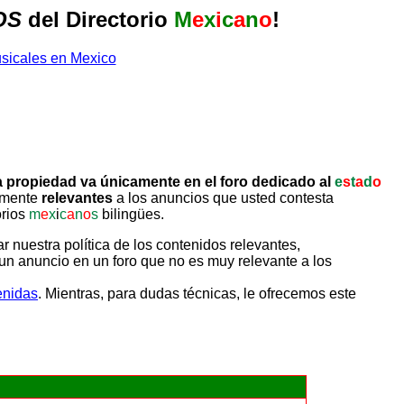
OS
del Directorio
M
e
x
i
c
a
n
o
!
 propiedad va únicamente en el foro dedicado al
e
s
t
a
d
o
tamente
relevantes
a los anuncios que usted contesta
orios
m
e
x
i
c
a
n
o
s
bilingües.
uestra política de los contenidos relevantes,
un anuncio en un foro que no es muy relevante a los
enidas
. Mientras, para dudas técnicas, le ofrecemos este