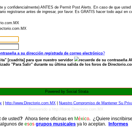
nte y confidencialmente) ANTES de Permit Post Alerts. En caso de que usted ya
ario registrarse antes de ingresar, por favor. Es GRATIS hacer todo aquí en cu
orio.com.MX
irectorio.com.MX
contraseña a su dirección
registrada
de correo electrónico
?
ita" [cuadrita] para que nuestro servidor
recuerde de su contraseña
zado "Para Salir" durante su última salida de los foros de Directorio.c
Powered by Social Strata
x
|
http://www.Directorio.com.MX
|
Nuestro Compromiso de Mantener Su Priva
Bienvenido a http://foros.Directorio.com.MX
t de usted
?
Ahora tiene oficinas en
M
é
x
i
c
o
. ¿Quiere inscribirs
 algunos de
e
s
o
s
grupos musicales
ya lo aceptan.
Informes