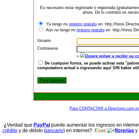
Es necesario estar registrado o registrada (gratuitame
ahora. De lo contrario es neces
Ya tengo mi
registro gratuito
en: http://foros.Direct
Aún no tengo mi
registro gratuito
en: http://foros.D
Usuario
Contrasena
»
Quiere volver a recibir su 
De cualquier forma, se puede activar esta "palom
computadora actual e ingresando aquí SIN haber utili
Para CONTACTAR a Directorio.com.m
¿
Verdad que
PayPal
puede aumentar los ingresos en interne
crédito
y de
débito
bancario
) en internet?
E
s
a
s
florerías
y