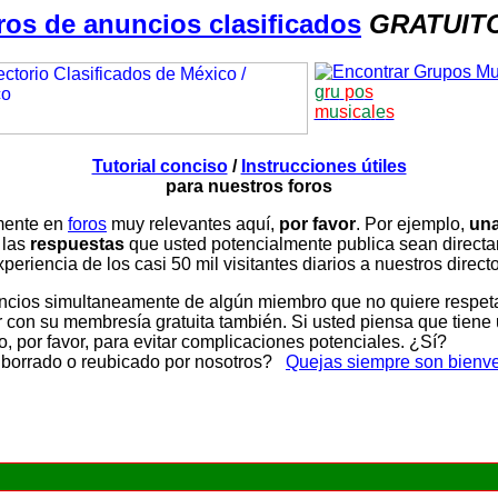
ros de anuncios clasificados
GRATUIT
g
r
u
p
o
s
m
u
s
i
c
a
l
e
s
Tutorial conciso
/
Instrucciones útiles
para nuestros foros
amente en
foros
muy relevantes aquí,
por favor
. Por ejemplo,
una
 las
respuestas
que usted potencialmente publica sean direc
periencia de los casi 50 mil visitantes diarios a nuestros direct
ios simultaneamente de algún miembro que no quiere respetar n
con su membresía gratuita también. Si usted piensa que tiene 
, por favor, para evitar complicaciones potenciales. ¿Sí?
 borrado o reubicado por nosotros?
Quejas siempre son bienv