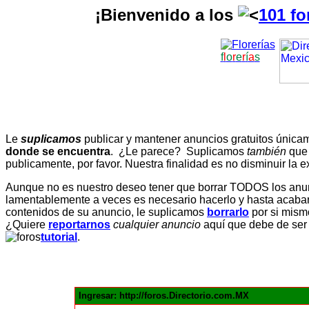
¡Bienvenido a los
101 fo
f
l
o
r
e
r
í
a
s
Le
suplicamos
publicar y mantener anuncios gratuitos únic
donde se encuentra
. ¿Le parece? Suplicamos
también
que
publicamente, por favor. Nuestra finalidad es no disminuir la ex
Aunque no es nuestro deseo tener que borrar TODOS los anunc
lamentablemente a veces es necesario hacerlo y hasta acabar 
contenidos de su anuncio, le suplicamos
borrarlo
por si mismo
¿Quiere
reportarnos
cualquier anuncio
aquí que debe de ser
tutorial
.
Ingresar: http://foros.Directorio.com.MX