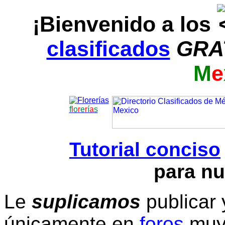
¡Bienvenido a los
clasificados
GRA
M
e
f
l
o
r
e
r
í
a
s
Tutorial conciso
para nu
Le
suplicamos
publicar 
únicamente en
foros
muy 