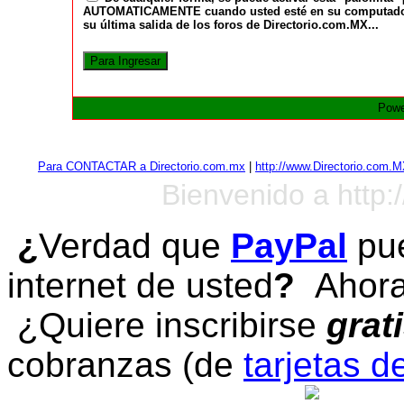
AUTOMATICAMENTE cuando usted esté en su computadora a
su última salida de los foros de Directorio.com.MX...
Powe
Para CONTACTAR a Directorio.com.mx
|
http://www.Directorio.com.
Bienvenido a http:
¿
Verdad que
PayPal
pue
internet de usted
?
Ahora 
¿Quiere inscribirse
grat
cobranzas (de
tarjetas d