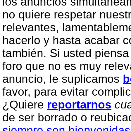
los anuncios simultanea
no quiere respetar nuestr
relevantes, lamentablem
hacerlo y hasta acabar c
también. Si usted piensa
foro que no es muy relev
anuncio, le suplicamos
b
favor, para evitar compli
¿Quiere
reportarnos
cua
de ser borrado o reubic
siempre son bienvenidas