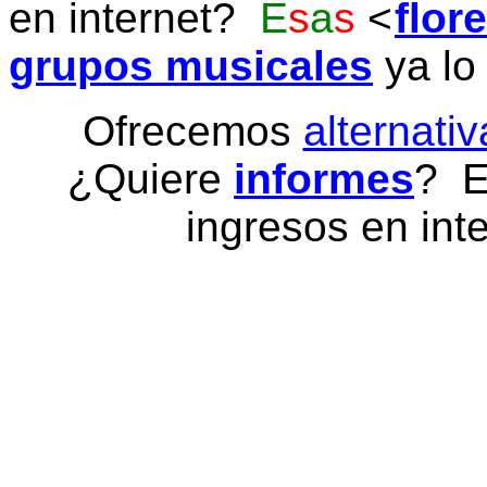
en internet?
E
s
a
s
flor
grupos musicales
ya lo
Ofrecemos
alternativ
¿Quiere
informes
? E
ingresos en inte