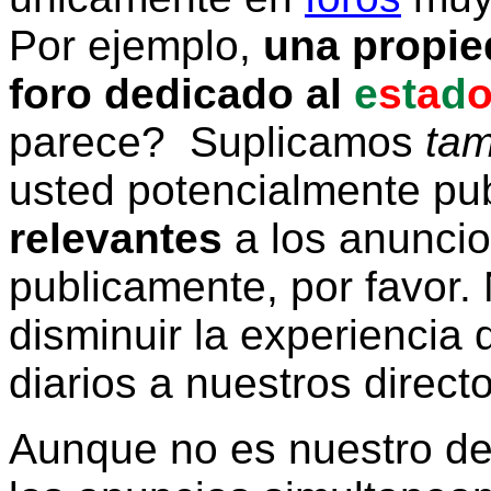
Por ejemplo,
una propie
foro dedicado al
e
s
t
a
d
parece? Suplicamos
tam
usted potencialmente pu
relevantes
a los anunci
publicamente, por favor. 
disminuir la experiencia d
diarios a nuestros direct
Aunque no es nuestro d