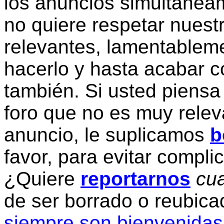
los anuncios simultanea
no quiere respetar nuestr
relevantes, lamentablem
hacerlo y hasta acabar c
también. Si usted piensa
foro que no es muy relev
anuncio, le suplicamos
b
favor, para evitar compli
¿Quiere
reportarnos
cua
de ser borrado o reubic
siempre son bienvenidas