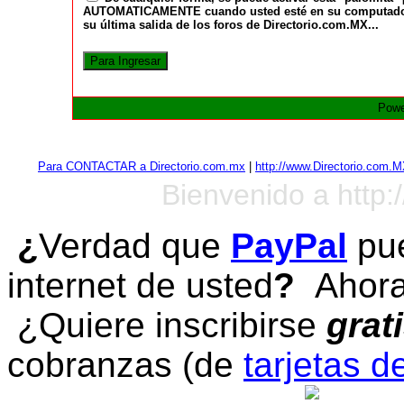
AUTOMATICAMENTE cuando usted esté en su computadora a
su última salida de los foros de Directorio.com.MX...
Powe
Para CONTACTAR a Directorio.com.mx
|
http://www.Directorio.com.
Bienvenido a http:
¿
Verdad que
PayPal
pue
internet de usted
?
Ahora 
¿Quiere inscribirse
grat
cobranzas (de
tarjetas d