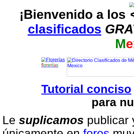
¡Bienvenido a los
clasificados
GRA
M
e
f
l
o
r
e
r
í
a
s
Tutorial conciso
para nu
Le
suplicamos
publicar 
únicamente en
foros
muy 