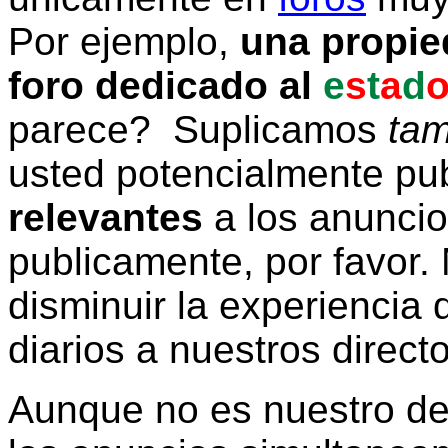
Por ejemplo,
una propie
foro dedicado al
e
s
t
a
d
parece? Suplicamos
tam
usted potencialmente pu
relevantes
a los anunci
publicamente, por favor. 
disminuir la experiencia d
diarios a nuestros direct
Aunque no es nuestro d