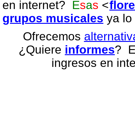
en internet?
E
s
a
s
flor
grupos musicales
ya lo
Ofrecemos
alternativ
¿Quiere
informes
? E
ingresos en inte