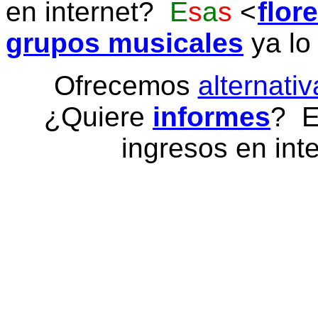
en internet?
E
s
a
s
flor
grupos musicales
ya lo
Ofrecemos
alternativ
¿Quiere
informes
? E
ingresos en inte