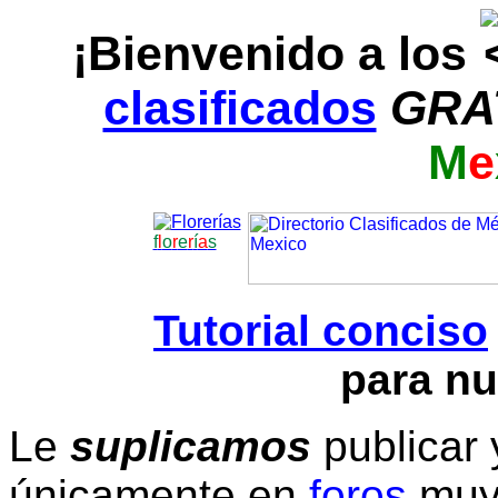
¡Bienvenido a los
clasificados
GRA
M
e
f
l
o
r
e
r
í
a
s
Tutorial conciso
para nu
Le
suplicamos
publicar 
únicamente en
foros
muy 