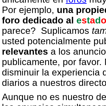
Por ejemplo,
una propie
foro dedicado al
e
s
t
a
d
parece? Suplicamos
tam
usted potencialmente pu
relevantes
a los anunci
publicamente, por favor. 
disminuir la experiencia d
diarios a nuestros direct
Aunque no es nuestro d