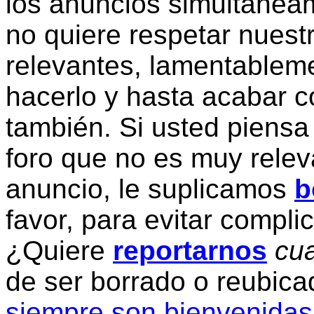
los anuncios simultanea
no quiere respetar nuestr
relevantes, lamentablem
hacerlo y hasta acabar c
también. Si usted piensa
foro que no es muy relev
anuncio, le suplicamos
b
favor, para evitar compli
¿Quiere
reportarnos
cua
de ser borrado o reubic
siempre son bienvenidas