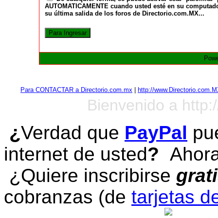
AUTOMATICAMENTE cuando usted esté en su computadora a
su última salida de los foros de Directorio.com.MX...
Powe
Para CONTACTAR a Directorio.com.mx
|
http://www.Directorio.com.
Bienvenido a http:
¿
Verdad que
PayPal
pue
internet de usted
?
Ahora 
¿Quiere inscribirse
grat
cobranzas (de
tarjetas d