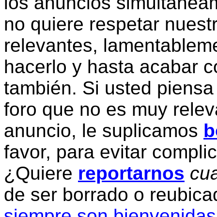
los anuncios simultanea
no quiere respetar nuestr
relevantes, lamentablem
hacerlo y hasta acabar c
también. Si usted piensa
foro que no es muy relev
anuncio, le suplicamos
b
favor, para evitar compli
¿Quiere
reportarnos
cua
de ser borrado o reubic
siempre son bienvenidas