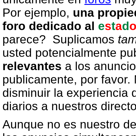
Por ejemplo,
una propie
foro dedicado al
e
s
t
a
d
parece? Suplicamos
tam
usted potencialmente pu
relevantes
a los anunci
publicamente, por favor. 
disminuir la experiencia d
diarios a nuestros direct
Aunque no es nuestro d