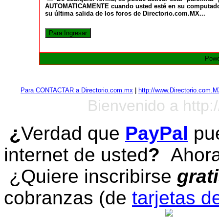
AUTOMATICAMENTE cuando usted esté en su computadora a
su última salida de los foros de Directorio.com.MX...
Powe
Para CONTACTAR a Directorio.com.mx
|
http://www.Directorio.com.
Bienvenido a http:
¿
Verdad que
PayPal
pue
internet de usted
?
Ahora 
¿Quiere inscribirse
grat
cobranzas (de
tarjetas d