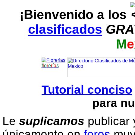
¡Bienvenido a los
clasificados
GRA
M
e
f
l
o
r
e
r
í
a
s
Tutorial conciso
para nu
Le
suplicamos
publicar 
únicamente en
foros
muy 