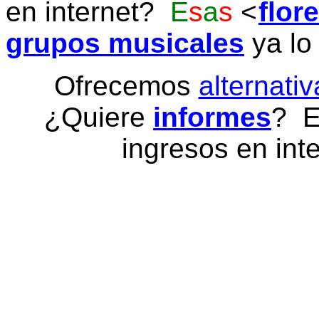
en internet?
E
s
a
s
flor
grupos musicales
ya lo
Ofrecemos
alternativ
¿Quiere
informes
? E
ingresos en inte