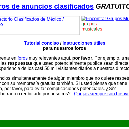
ros de anuncios clasificados
GRATUIT
g
r
u
p
o
s
m
u
s
i
c
a
l
e
s
Tutorial conciso
/
Instrucciones útiles
para nuestros foros
amente en
foros
muy relevantes aquí,
por favor
. Por ejemplo,
una
 las
respuestas
que usted potencialmente publica sean direc
periencia de los casi 50 mil visitantes diarios a nuestros direct
ios simultaneamente de algún miembro que no quiere respetar n
con su membresía gratuita también. Si usted piensa que tiene 
, por favor, para evitar complicaciones potenciales. ¿Sí?
 borrado o reubicado por nosotros?
Quejas siempre son bienv