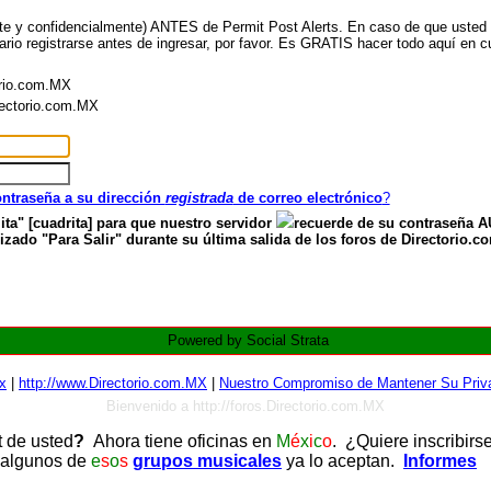
nte y confidencialmente) ANTES de Permit Post Alerts. En caso de que usted ya
ario registrarse antes de ingresar, por favor. Es GRATIS hacer todo aquí en cu
orio.com.MX
irectorio.com.MX
contraseña a su dirección
registrada
de correo electrónico
?
ita" [cuadrita] para que nuestro servidor
recuerde de su contraseña
zado "Para Salir" durante su última salida de los foros de Directorio.c
Powered by Social Strata
x
|
http://www.Directorio.com.MX
|
Nuestro Compromiso de Mantener Su Priva
Bienvenido a http://foros.Directorio.com.MX
t de usted
?
Ahora tiene oficinas en
M
é
x
i
c
o
. ¿Quiere inscribirs
 algunos de
e
s
o
s
grupos musicales
ya lo aceptan.
Informes