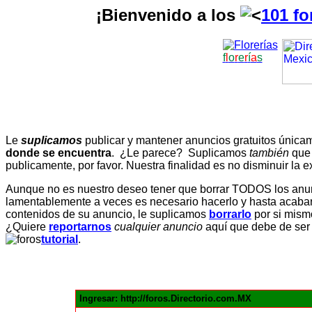
¡Bienvenido a los
101 fo
f
l
o
r
e
r
í
a
s
Le
suplicamos
publicar y mantener anuncios gratuitos únic
donde se encuentra
. ¿Le parece? Suplicamos
también
que
publicamente, por favor. Nuestra finalidad es no disminuir la ex
Aunque no es nuestro deseo tener que borrar TODOS los anunc
lamentablemente a veces es necesario hacerlo y hasta acabar 
contenidos de su anuncio, le suplicamos
borrarlo
por si mismo
¿Quiere
reportarnos
cualquier anuncio
aquí que debe de ser
tutorial
.
Ingresar: http://foros.Directorio.com.MX