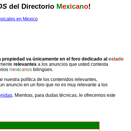
OS
del Directorio
M
e
x
i
c
a
n
o
!
 propiedad va únicamente en el foro dedicado al
e
s
t
a
d
o
tamente
relevantes
a los anuncios que usted contesta
orios
m
e
x
i
c
a
n
o
s
bilingües.
uestra política de los contenidos relevantes,
un anuncio en un foro que no es muy relevante a los
enidas
. Mientras, para dudas técnicas, le ofrecemos este