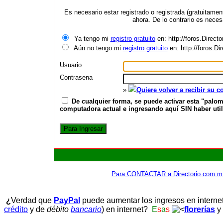
Es necesario estar registrado o registrada (gratuitame
ahora. De lo contrario es neces
Ya tengo mi
registro gratuito
en: http://foros.Direct
Aún no tengo mi
registro gratuito
en: http://foros.D
Usuario
Contrasena
»
Quiere volver a recibir su 
De cualquier forma, se puede activar esta "palom
computadora actual e ingresando aquí SIN haber utili
Para CONTACTAR a Directorio.com.m
¿
Verdad que
PayPal
puede aumentar los ingresos en interne
crédito
y de
débito
bancario
) en internet?
E
s
a
s
florerías
y