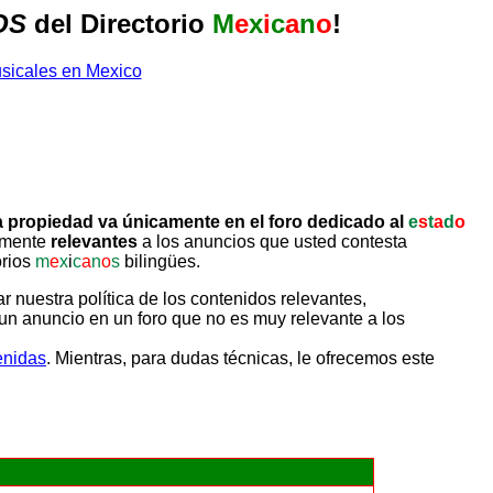
OS
del Directorio
M
e
x
i
c
a
n
o
!
 propiedad va únicamente en el foro dedicado al
e
s
t
a
d
o
tamente
relevantes
a los anuncios que usted contesta
orios
m
e
x
i
c
a
n
o
s
bilingües.
uestra política de los contenidos relevantes,
un anuncio en un foro que no es muy relevante a los
enidas
. Mientras, para dudas técnicas, le ofrecemos este