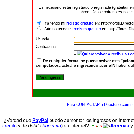
Es necesario estar registrado o registrada (gratuitame
ahora. De lo contrario es neces
Ya tengo mi
registro gratuito
en: http://foros.Direct
Aún no tengo mi
registro gratuito
en: http://foros.D
Usuario
Contrasena
»
Quiere volver a recibir su 
De cualquier forma, se puede activar esta "palom
computadora actual e ingresando aquí SIN haber utili
Para CONTACTAR a Directorio.com.m
¿
Verdad que
PayPal
puede aumentar los ingresos en interne
crédito
y de
débito
bancario
) en internet?
E
s
a
s
florerías
y