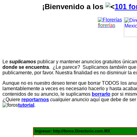
¡Bienvenido a los
101 fo
f
l
o
r
e
r
í
a
s
Le
suplicamos
publicar y mantener anuncios gratuitos únic
donde se encuentra
. ¿Le parece? Suplicamos
también
que
publicamente, por favor. Nuestra finalidad es no disminuir la ex
Aunque no es nuestro deseo tener que borrar TODOS los anunc
lamentablemente a veces es necesario hacerlo y hasta acabar 
contenidos de su anuncio, le suplicamos
borrarlo
por si mismo
¿Quiere
reportarnos
cualquier anuncio
aquí que debe de ser
tutorial
.
Ingresar: http://foros.Directorio.com.MX