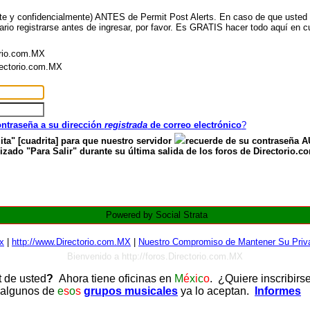
nte y confidencialmente) ANTES de Permit Post Alerts. En caso de que usted ya
ario registrarse antes de ingresar, por favor. Es GRATIS hacer todo aquí en cu
orio.com.MX
irectorio.com.MX
contraseña a su dirección
registrada
de correo electrónico
?
ita" [cuadrita] para que nuestro servidor
recuerde de su contraseña
zado "Para Salir" durante su última salida de los foros de Directorio.c
Powered by Social Strata
x
|
http://www.Directorio.com.MX
|
Nuestro Compromiso de Mantener Su Priva
Bienvenido a http://foros.Directorio.com.MX
t de usted
?
Ahora tiene oficinas en
M
é
x
i
c
o
. ¿Quiere inscribirs
 algunos de
e
s
o
s
grupos musicales
ya lo aceptan.
Informes