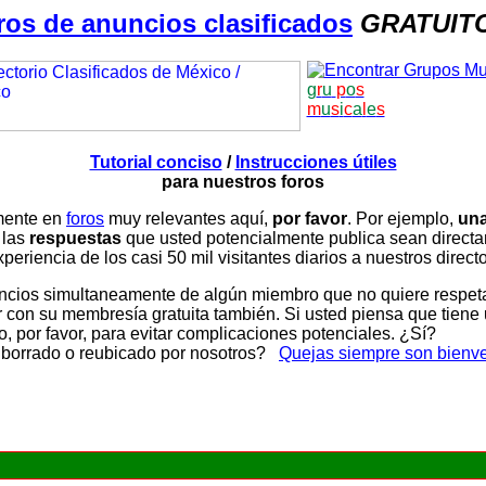
ros de anuncios clasificados
GRATUIT
g
r
u
p
o
s
m
u
s
i
c
a
l
e
s
Tutorial conciso
/
Instrucciones útiles
para nuestros foros
amente en
foros
muy relevantes aquí,
por favor
. Por ejemplo,
una
 las
respuestas
que usted potencialmente publica sean direc
periencia de los casi 50 mil visitantes diarios a nuestros direct
ios simultaneamente de algún miembro que no quiere respetar n
con su membresía gratuita también. Si usted piensa que tiene 
, por favor, para evitar complicaciones potenciales. ¿Sí?
 borrado o reubicado por nosotros?
Quejas siempre son bienv