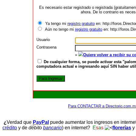
Es necesario estar registrado o registrada (gratuitame
ahora. De lo contrario es neces
Ya tengo mi
registro gratuito
en: http://foros.Direct
Aún no tengo mi
registro gratuito
en: http://foros.D
Usuario
Contrasena
»
Quiere volver a recibir su 
De cualquier forma, se puede activar esta "palom
computadora actual e ingresando aquí SIN haber utili
Para CONTACTAR a Directorio.com.m
¿
Verdad que
PayPal
puede aumentar los ingresos en interne
crédito
y de
débito
bancario
) en internet?
E
s
a
s
florerías
y