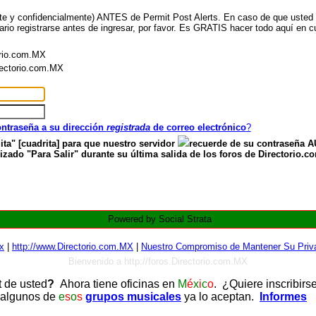
nte y confidencialmente) ANTES de Permit Post Alerts. En caso de que usted ya
ario registrarse antes de ingresar, por favor. Es GRATIS hacer todo aquí en cu
orio.com.MX
irectorio.com.MX
contraseña a su dirección
registrada
de correo electrónico
?
ita" [cuadrita] para que nuestro servidor
recuerde de su contraseña
zado "Para Salir" durante su última salida de los foros de Directorio.c
Powered by Social Strata
x
|
http://www.Directorio.com.MX
|
Nuestro Compromiso de Mantener Su Priva
Bienvenido a http://foros.Directorio.com.MX
t de usted
?
Ahora tiene oficinas en
M
é
x
i
c
o
. ¿Quiere inscribirs
 algunos de
e
s
o
s
grupos musicales
ya lo aceptan.
Informes