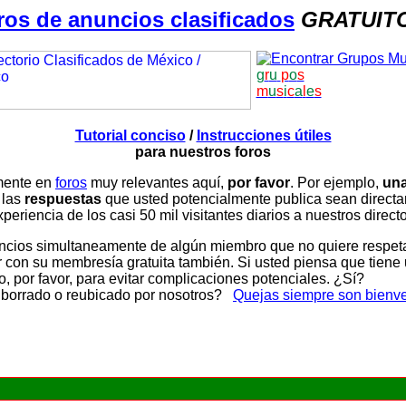
ros de anuncios clasificados
GRATUIT
g
r
u
p
o
s
m
u
s
i
c
a
l
e
s
Tutorial conciso
/
Instrucciones útiles
para nuestros foros
amente en
foros
muy relevantes aquí,
por favor
. Por ejemplo,
una
 las
respuestas
que usted potencialmente publica sean direc
periencia de los casi 50 mil visitantes diarios a nuestros direct
ios simultaneamente de algún miembro que no quiere respetar n
con su membresía gratuita también. Si usted piensa que tiene 
, por favor, para evitar complicaciones potenciales. ¿Sí?
 borrado o reubicado por nosotros?
Quejas siempre son bienv