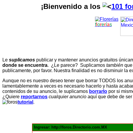
¡Bienvenido a los
101 fo
f
l
o
r
e
r
í
a
s
Le
suplicamos
publicar y mantener anuncios gratuitos únic
donde se encuentra
. ¿Le parece? Suplicamos
también
que
publicamente, por favor. Nuestra finalidad es no disminuir la ex
Aunque no es nuestro deseo tener que borrar TODOS los anunc
lamentablemente a veces es necesario hacerlo y hasta acabar 
contenidos de su anuncio, le suplicamos
borrarlo
por si mismo
¿Quiere
reportarnos
cualquier anuncio
aquí que debe de ser
tutorial
.
Ingresar: http://foros.Directorio.com.MX