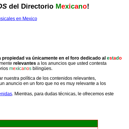
OS
del Directorio
M
e
x
i
c
a
n
o
!
 propiedad va únicamente en el foro dedicado al
e
s
t
a
d
o
tamente
relevantes
a los anuncios que usted contesta
orios
m
e
x
i
c
a
n
o
s
bilingües.
uestra política de los contenidos relevantes,
un anuncio en un foro que no es muy relevante a los
enidas
. Mientras, para dudas técnicas, le ofrecemos este