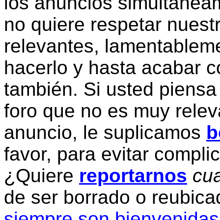
los anuncios simultanea
no quiere respetar nuestr
relevantes, lamentablem
hacerlo y hasta acabar c
también. Si usted piensa
foro que no es muy relev
anuncio, le suplicamos
b
favor, para evitar compli
¿Quiere
reportarnos
cua
de ser borrado o reubic
siempre son bienvenidas