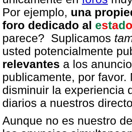
Por ejemplo,
una propie
foro dedicado al
e
s
t
a
d
parece? Suplicamos
tam
usted potencialmente pu
relevantes
a los anunci
publicamente, por favor. 
disminuir la experiencia d
diarios a nuestros direct
Aunque no es nuestro d