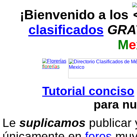
¡Bienvenido a los
clasificados
GRA
M
e
f
l
o
r
e
r
í
a
s
Tutorial conciso
para nu
Le
suplicamos
publicar 
únicamente en
foros
muy 