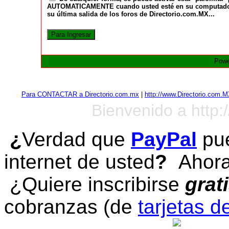
AUTOMATICAMENTE cuando usted esté en su computadora a
su última salida de los foros de Directorio.com.MX...
Powe
Para CONTACTAR a Directorio.com.mx
|
http://www.Directorio.com.
Bienvenido a http:
¿
Verdad que
PayPal
pue
internet de usted
?
Ahora 
¿Quiere inscribirse
grat
cobranzas (de
tarjetas d