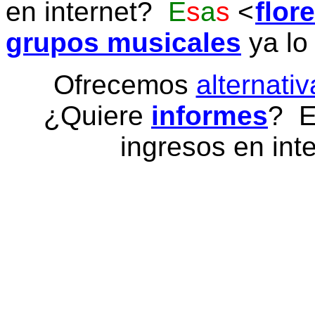
en internet?
E
s
a
s
flor
grupos musicales
ya lo
Ofrecemos
alternativ
¿Quiere
informes
? E
ingresos en inte