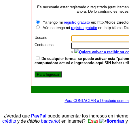
Es necesario estar registrado o registrada (gratuitame
ahora. De lo contrario es neces
Ya tengo mi
registro gratuito
en: http://foros.Direct
Aún no tengo mi
registro gratuito
en: http://foros.D
Usuario
Contrasena
»
Quiere volver a recibir su 
De cualquier forma, se puede activar esta "palom
computadora actual e ingresando aquí SIN haber utili
Para CONTACTAR a Directorio.com.m
¿
Verdad que
PayPal
puede aumentar los ingresos en interne
crédito
y de
débito
bancario
) en internet?
E
s
a
s
florerías
y