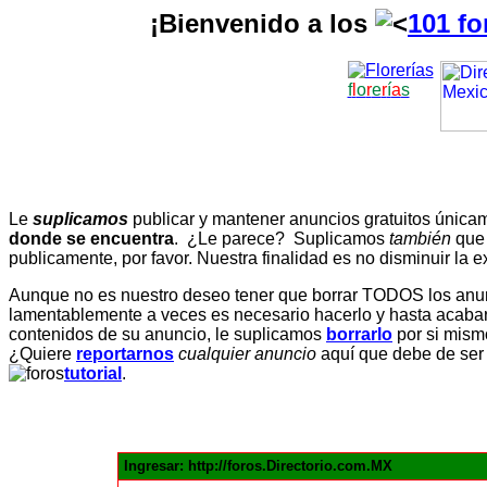
¡Bienvenido a los
101 fo
f
l
o
r
e
r
í
a
s
Le
suplicamos
publicar y mantener anuncios gratuitos únic
donde se encuentra
. ¿Le parece? Suplicamos
también
que
publicamente, por favor. Nuestra finalidad es no disminuir la ex
Aunque no es nuestro deseo tener que borrar TODOS los anunc
lamentablemente a veces es necesario hacerlo y hasta acabar 
contenidos de su anuncio, le suplicamos
borrarlo
por si mismo
¿Quiere
reportarnos
cualquier anuncio
aquí que debe de ser
tutorial
.
Ingresar: http://foros.Directorio.com.MX