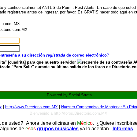
nte y confidencialmente) ANTES de Permit Post Alerts. En caso de que usted ya
ario registrarse antes de ingresar, por favor. Es GRATIS hacer todo aquí en cu
orio.com.MX
irectorio.com.MX
contraseña a su dirección
registrada
de correo electrónico
?
ita" [cuadrita] para que nuestro servidor
recuerde de su contraseña
zado "Para Salir" durante su última salida de los foros de Directorio.c
Powered by Social Strata
x
|
http://www.Directorio.com.MX
|
Nuestro Compromiso de Mantener Su Priva
Bienvenido a http://foros.Directorio.com.MX
t de usted
?
Ahora tiene oficinas en
M
é
x
i
c
o
. ¿Quiere inscribirs
 algunos de
e
s
o
s
grupos musicales
ya lo aceptan.
Informes