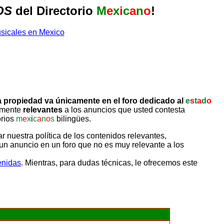
OS
del Directorio
M
e
x
i
c
a
n
o
!
 propiedad va únicamente en el foro dedicado al
e
s
t
a
d
o
tamente
relevantes
a los anuncios que usted contesta
orios
m
e
x
i
c
a
n
o
s
bilingües.
uestra política de los contenidos relevantes,
un anuncio en un foro que no es muy relevante a los
enidas
. Mientras, para dudas técnicas, le ofrecemos este