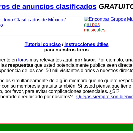
ros de anuncios clasificados
GRATUIT
g
r
u
p
o
s
m
u
s
i
c
a
l
e
s
Tutorial conciso
/
Instrucciones útiles
para nuestros foros
amente en
foros
muy relevantes aquí,
por favor
. Por ejemplo,
una
 las
respuestas
que usted potencialmente publica sean direc
periencia de los casi 50 mil visitantes diarios a nuestros direct
ios simultaneamente de algún miembro que no quiere respetar n
con su membresía gratuita también. Si usted piensa que tiene 
, por favor, para evitar complicaciones potenciales. ¿Sí?
 borrado o reubicado por nosotros?
Quejas siempre son bienv