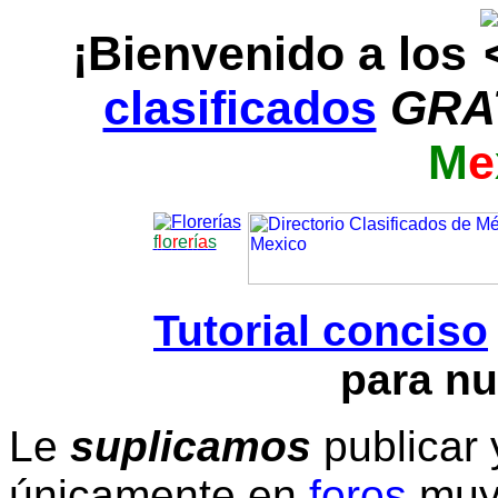
¡Bienvenido a los
clasificados
GRA
M
e
f
l
o
r
e
r
í
a
s
Tutorial conciso
para nu
Le
suplicamos
publicar 
únicamente en
foros
muy 