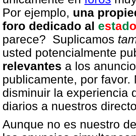
Por ejemplo,
una propie
foro dedicado al
e
s
t
a
d
parece? Suplicamos
tam
usted potencialmente pu
relevantes
a los anunci
publicamente, por favor. 
disminuir la experiencia d
diarios a nuestros direct
Aunque no es nuestro d