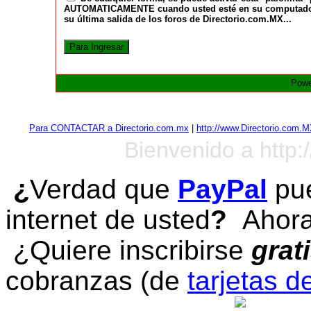
AUTOMATICAMENTE cuando usted esté en su computadora a
su última salida de los foros de Directorio.com.MX...
Powe
Para CONTACTAR a Directorio.com.mx
|
http://www.Directorio.com.
Bienvenido a http:
¿
Verdad que
PayPal
pue
internet de usted
?
Ahora 
¿Quiere inscribirse
grat
cobranzas (de
tarjetas d