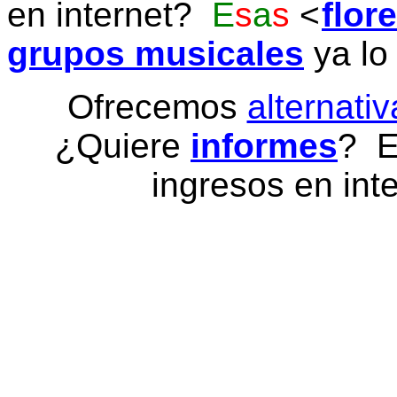
en internet?
E
s
a
s
flor
grupos musicales
ya lo
Ofrecemos
alternativ
¿Quiere
informes
? E
ingresos en inte