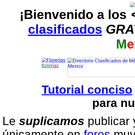
¡Bienvenido a los
clasificados
GRA
M
e
f
l
o
r
e
r
í
a
s
Tutorial conciso
para nu
Le
suplicamos
publicar 
únicamente en
foros
muy 