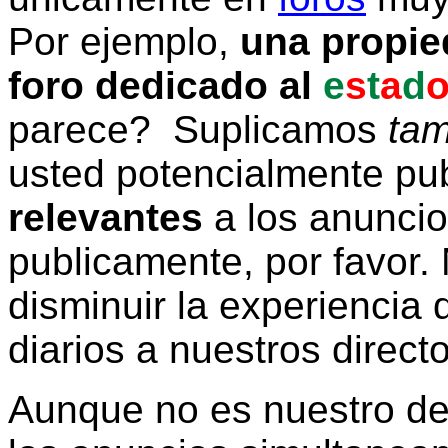
Por ejemplo,
una propie
foro dedicado al
e
s
t
a
d
parece? Suplicamos
tam
usted potencialmente pu
relevantes
a los anunci
publicamente, por favor. 
disminuir la experiencia d
diarios a nuestros direct
Aunque no es nuestro d