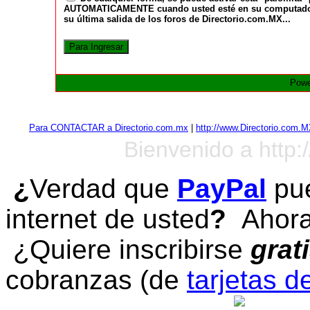
AUTOMATICAMENTE cuando usted esté en su computadora a
su última salida de los foros de Directorio.com.MX...
Powe
Para CONTACTAR a Directorio.com.mx
|
http://www.Directorio.com.
Bienvenido a http:
¿
Verdad que
PayPal
pue
internet de usted
?
Ahora 
¿Quiere inscribirse
grat
cobranzas (de
tarjetas d