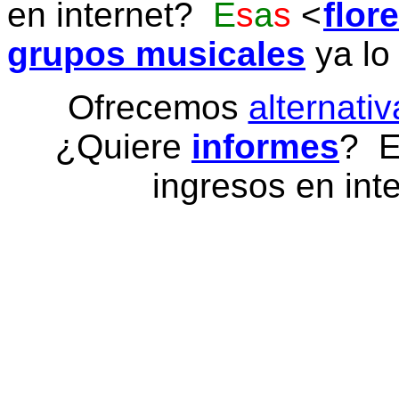
en internet?
E
s
a
s
flor
grupos musicales
ya lo
Ofrecemos
alternativ
¿Quiere
informes
? E
ingresos en inte