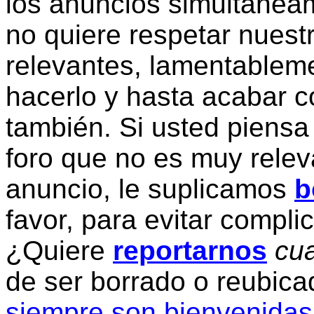
los anuncios simultanea
no quiere respetar nuestr
relevantes, lamentablem
hacerlo y hasta acabar c
también. Si usted piensa
foro que no es muy relev
anuncio, le suplicamos
b
favor, para evitar compli
¿Quiere
reportarnos
cua
de ser borrado o reubic
siempre son bienvenidas