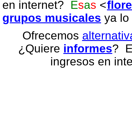
en internet?
E
s
a
s
flor
grupos musicales
ya lo
Ofrecemos
alternativ
¿Quiere
informes
? E
ingresos en inte