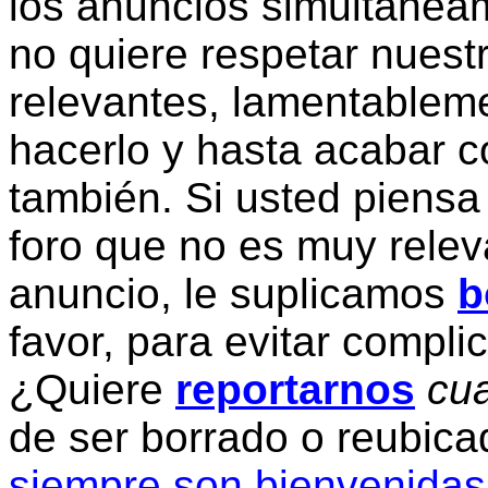
los anuncios simultanea
no quiere respetar nuestr
relevantes, lamentablem
hacerlo y hasta acabar c
también. Si usted piensa
foro que no es muy relev
anuncio, le suplicamos
b
favor, para evitar compli
¿Quiere
reportarnos
cua
de ser borrado o reubic
siempre son bienvenidas