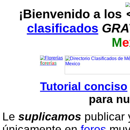
¡Bienvenido a los
clasificados
GRA
M
e
f
l
o
r
e
r
í
a
s
Tutorial conciso
para nu
Le
suplicamos
publicar 
únicamente en
foros
muy 