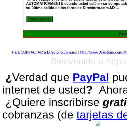
AUTOMATICAMENTE cuando usted esté en su computadora a
su última salida de los foros de Directorio.com.MX...
Powe
Para CONTACTAR a Directorio.com.mx
|
http://www.Directorio.com.
Bienvenido a http:
¿
Verdad que
PayPal
pue
internet de usted
?
Ahora 
¿Quiere inscribirse
grat
cobranzas (de
tarjetas d