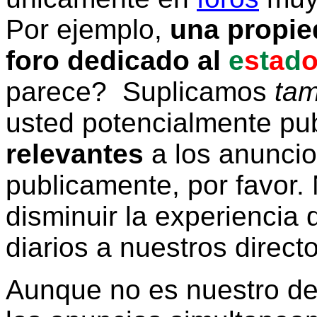
Por ejemplo,
una propie
foro dedicado al
e
s
t
a
d
parece? Suplicamos
tam
usted potencialmente pu
relevantes
a los anunci
publicamente, por favor. 
disminuir la experiencia d
diarios a nuestros direct
Aunque no es nuestro d