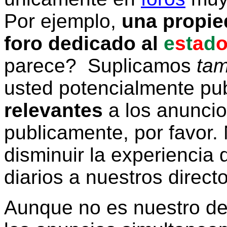
Por ejemplo,
una propie
foro dedicado al
e
s
t
a
d
parece? Suplicamos
tam
usted potencialmente pu
relevantes
a los anunci
publicamente, por favor. 
disminuir la experiencia d
diarios a nuestros direct
Aunque no es nuestro d