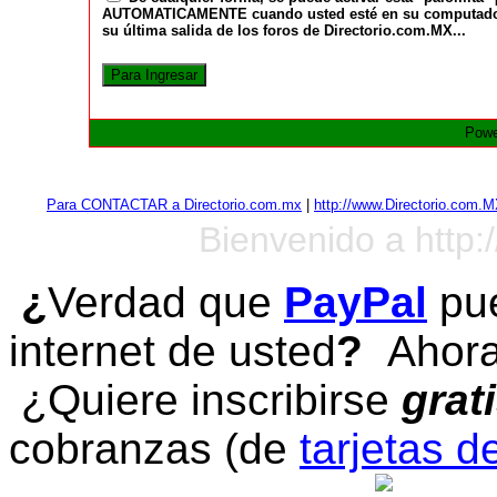
AUTOMATICAMENTE cuando usted esté en su computadora a
su última salida de los foros de Directorio.com.MX...
Powe
Para CONTACTAR a Directorio.com.mx
|
http://www.Directorio.com.
Bienvenido a http:
¿
Verdad que
PayPal
pue
internet de usted
?
Ahora 
¿Quiere inscribirse
grat
cobranzas (de
tarjetas d