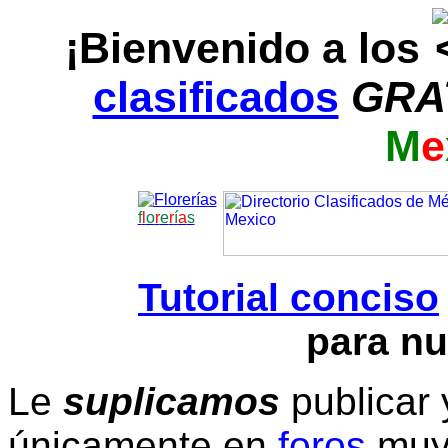
¡Bienvenido a los
clasificados
GRA
M
e
f
l
o
r
e
r
í
a
s
Tutorial conciso
para nu
Le
suplicamos
publicar 
únicamente en
foros
muy 