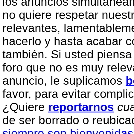
los anuncios simultanea
no quiere respetar nuestr
relevantes, lamentablem
hacerlo y hasta acabar c
también. Si usted piensa
foro que no es muy relev
anuncio, le suplicamos
b
favor, para evitar compli
¿Quiere
reportarnos
cua
de ser borrado o reubic
siempre son bienvenidas