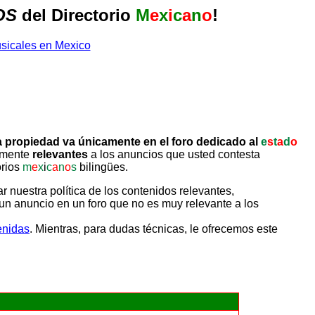
OS
del Directorio
M
e
x
i
c
a
n
o
!
 propiedad va únicamente en el foro dedicado al
e
s
t
a
d
o
tamente
relevantes
a los anuncios que usted contesta
orios
m
e
x
i
c
a
n
o
s
bilingües.
uestra política de los contenidos relevantes,
un anuncio en un foro que no es muy relevante a los
enidas
. Mientras, para dudas técnicas, le ofrecemos este