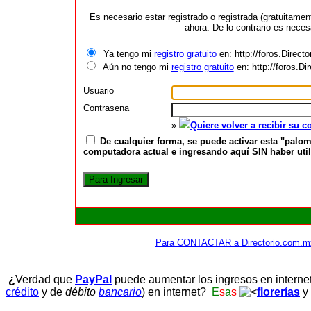
Es necesario estar registrado o registrada (gratuitame
ahora. De lo contrario es neces
Ya tengo mi
registro gratuito
en: http://foros.Direct
Aún no tengo mi
registro gratuito
en: http://foros.D
Usuario
Contrasena
»
Quiere volver a recibir su 
De cualquier forma, se puede activar esta "palom
computadora actual e ingresando aquí SIN haber utili
Para CONTACTAR a Directorio.com.m
¿
Verdad que
PayPal
puede aumentar los ingresos en interne
crédito
y de
débito
bancario
) en internet?
E
s
a
s
florerías
y