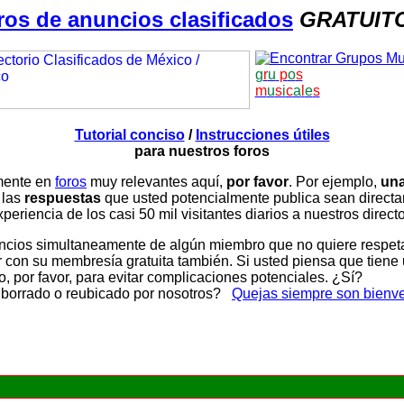
ros de anuncios clasificados
GRATUIT
g
r
u
p
o
s
m
u
s
i
c
a
l
e
s
Tutorial conciso
/
Instrucciones útiles
para nuestros foros
amente en
foros
muy relevantes aquí,
por favor
. Por ejemplo,
una
 las
respuestas
que usted potencialmente publica sean direc
periencia de los casi 50 mil visitantes diarios a nuestros direct
ios simultaneamente de algún miembro que no quiere respetar n
con su membresía gratuita también. Si usted piensa que tiene 
, por favor, para evitar complicaciones potenciales. ¿Sí?
 borrado o reubicado por nosotros?
Quejas siempre son bienv