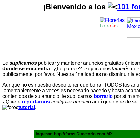
¡Bienvenido a los
101 fo
f
l
o
r
e
r
í
a
s
Le
suplicamos
publicar y mantener anuncios gratuitos únic
donde se encuentra
. ¿Le parece? Suplicamos
también
que
publicamente, por favor. Nuestra finalidad es no disminuir la ex
Aunque no es nuestro deseo tener que borrar TODOS los anunc
lamentablemente a veces es necesario hacerlo y hasta acabar 
contenidos de su anuncio, le suplicamos
borrarlo
por si mismo
¿Quiere
reportarnos
cualquier anuncio
aquí que debe de ser
tutorial
.
Ingresar: http://foros.Directorio.com.MX