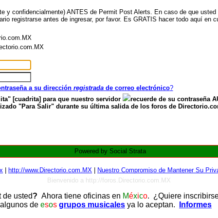
nte y confidencialmente) ANTES de Permit Post Alerts. En caso de que usted ya
ario registrarse antes de ingresar, por favor. Es GRATIS hacer todo aquí en cu
orio.com.MX
irectorio.com.MX
contraseña a su dirección
registrada
de correo electrónico
?
ita" [cuadrita] para que nuestro servidor
recuerde de su contraseña
zado "Para Salir" durante su última salida de los foros de Directorio.c
Powered by Social Strata
x
|
http://www.Directorio.com.MX
|
Nuestro Compromiso de Mantener Su Priva
Bienvenido a http://foros.Directorio.com.MX
t de usted
?
Ahora tiene oficinas en
M
é
x
i
c
o
. ¿Quiere inscribirs
 algunos de
e
s
o
s
grupos musicales
ya lo aceptan.
Informes