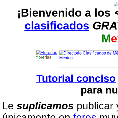
¡Bienvenido a los
clasificados
GRA
M
e
f
l
o
r
e
r
í
a
s
Tutorial conciso
para nu
Le
suplicamos
publicar 
únicamente en
foros
muy 