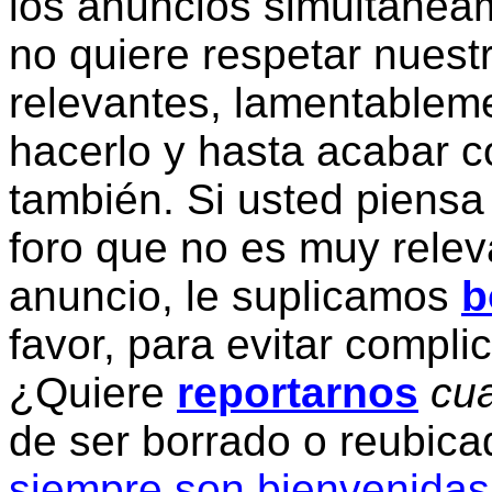
los anuncios simultanea
no quiere respetar nuestr
relevantes, lamentablem
hacerlo y hasta acabar c
también. Si usted piensa
foro que no es muy relev
anuncio, le suplicamos
b
favor, para evitar compli
¿Quiere
reportarnos
cua
de ser borrado o reubic
siempre son bienvenidas