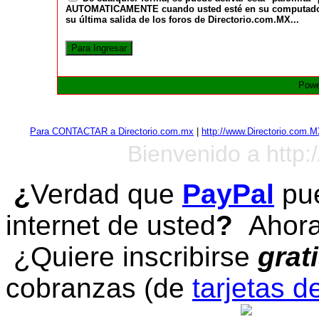
AUTOMATICAMENTE cuando usted esté en su computadora a
su última salida de los foros de Directorio.com.MX...
Powe
Para CONTACTAR a Directorio.com.mx
|
http://www.Directorio.com.
Bienvenido a http:
¿
Verdad que
PayPal
pue
internet de usted
?
Ahora 
¿Quiere inscribirse
grat
cobranzas (de
tarjetas d