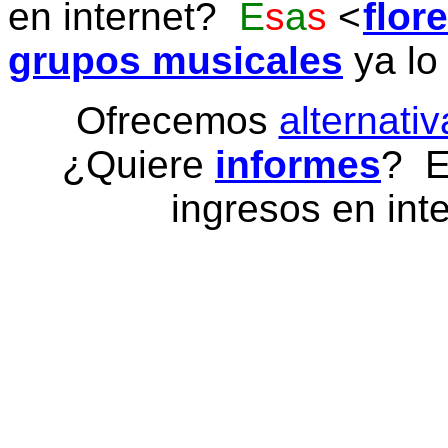
en internet?
E
s
a
s
flor
grupos musicales
ya lo
Ofrecemos
alternativ
¿Quiere
informes
? E
ingresos en inte