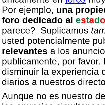
Por ejemplo,
una propie
foro dedicado al
e
s
t
a
d
parece? Suplicamos
tam
usted potencialmente pu
relevantes
a los anunci
publicamente, por favor. 
disminuir la experiencia d
diarios a nuestros direct
Aunque no es nuestro d