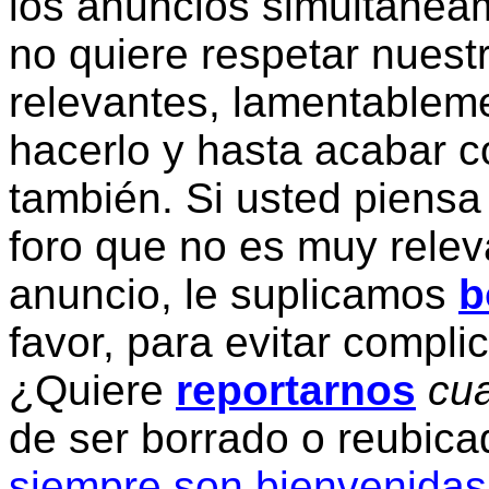
los anuncios simultanea
no quiere respetar nuestr
relevantes, lamentablem
hacerlo y hasta acabar c
también. Si usted piensa
foro que no es muy relev
anuncio, le suplicamos
b
favor, para evitar compli
¿Quiere
reportarnos
cua
de ser borrado o reubic
siempre son bienvenidas