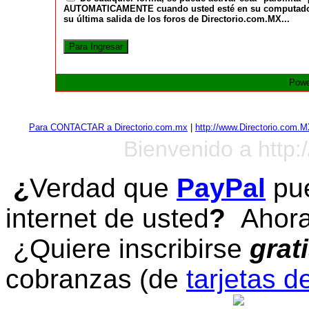
AUTOMATICAMENTE cuando usted esté en su computadora a
su última salida de los foros de Directorio.com.MX...
Powe
Para CONTACTAR a Directorio.com.mx
|
http://www.Directorio.com.
Bienvenido a http:
¿
Verdad que
PayPal
pue
internet de usted
?
Ahora 
¿Quiere inscribirse
grat
cobranzas (de
tarjetas d