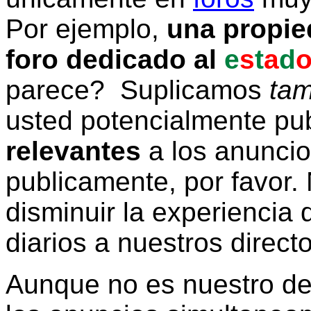
Por ejemplo,
una propie
foro dedicado al
e
s
t
a
d
parece? Suplicamos
tam
usted potencialmente pu
relevantes
a los anunci
publicamente, por favor. 
disminuir la experiencia d
diarios a nuestros direct
Aunque no es nuestro d