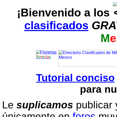
¡Bienvenido a los
clasificados
GRA
M
e
f
l
o
r
e
r
í
a
s
Tutorial conciso
para nu
Le
suplicamos
publicar 
únicamente en
foros
muy 