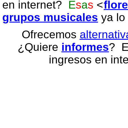
en internet?
E
s
a
s
flor
grupos musicales
ya lo
Ofrecemos
alternativ
¿Quiere
informes
? E
ingresos en inte