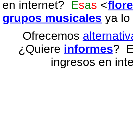
en internet?
E
s
a
s
flor
grupos musicales
ya lo
Ofrecemos
alternativ
¿Quiere
informes
? E
ingresos en inte