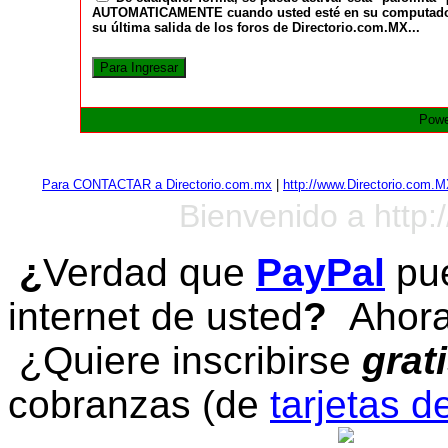
AUTOMATICAMENTE cuando usted esté en su computadora a
su última salida de los foros de Directorio.com.MX...
Powe
Para CONTACTAR a Directorio.com.mx
|
http://www.Directorio.com.
Bienvenido a http:
¿
Verdad que
PayPal
pue
internet de usted
?
Ahora 
¿Quiere inscribirse
grat
cobranzas (de
tarjetas d