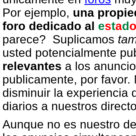
Por ejemplo,
una propie
foro dedicado al
e
s
t
a
d
parece? Suplicamos
tam
usted potencialmente pu
relevantes
a los anunci
publicamente, por favor. 
disminuir la experiencia d
diarios a nuestros direct
Aunque no es nuestro d