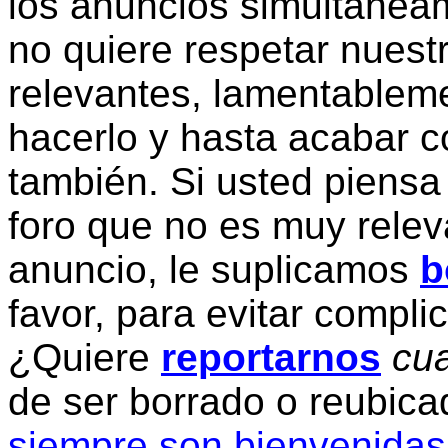
los anuncios simultanea
no quiere respetar nuestr
relevantes, lamentablem
hacerlo y hasta acabar c
también. Si usted piensa
foro que no es muy relev
anuncio, le suplicamos
b
favor, para evitar compli
¿Quiere
reportarnos
cua
de ser borrado o reubic
siempre son bienvenidas