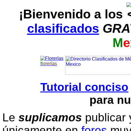
¡Bienvenido a los
clasificados
GRA
M
e
f
l
o
r
e
r
í
a
s
Tutorial conciso
para nu
Le
suplicamos
publicar 
únicamente en
foros
muy 