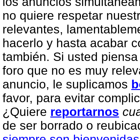
los anuncios simultanea
no quiere respetar nuestr
relevantes, lamentablem
hacerlo y hasta acabar c
también. Si usted piensa
foro que no es muy relev
anuncio, le suplicamos
b
favor, para evitar compli
¿Quiere
reportarnos
cua
de ser borrado o reubic
siempre son bienvenidas