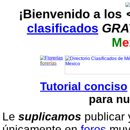
¡Bienvenido a los
clasificados
GRA
M
e
f
l
o
r
e
r
í
a
s
Tutorial conciso
para nu
Le
suplicamos
publicar 
únicamente en
foros
muy 