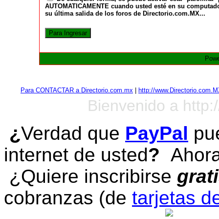
AUTOMATICAMENTE cuando usted esté en su computadora a
su última salida de los foros de Directorio.com.MX...
Powe
Para CONTACTAR a Directorio.com.mx
|
http://www.Directorio.com.
Bienvenido a http:
¿
Verdad que
PayPal
pue
internet de usted
?
Ahora 
¿Quiere inscribirse
grat
cobranzas (de
tarjetas d