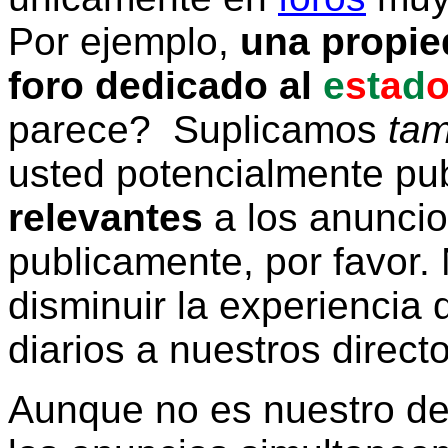
Por ejemplo,
una propie
foro dedicado al
e
s
t
a
d
parece? Suplicamos
tam
usted potencialmente pu
relevantes
a los anunci
publicamente, por favor. 
disminuir la experiencia d
diarios a nuestros direct
Aunque no es nuestro d