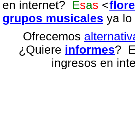
en internet?
E
s
a
s
flor
grupos musicales
ya lo
Ofrecemos
alternativ
¿Quiere
informes
? E
ingresos en inte