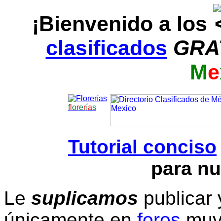
¡Bienvenido a los
clasificados
GRA
M
e
f
l
o
r
e
r
í
a
s
Tutorial conciso
para nu
Le
suplicamos
publicar 
únicamente en
foros
muy 