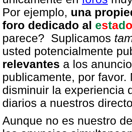
Por ejemplo,
una propie
foro dedicado al
e
s
t
a
d
parece? Suplicamos
tam
usted potencialmente pu
relevantes
a los anunci
publicamente, por favor. 
disminuir la experiencia d
diarios a nuestros direct
Aunque no es nuestro d