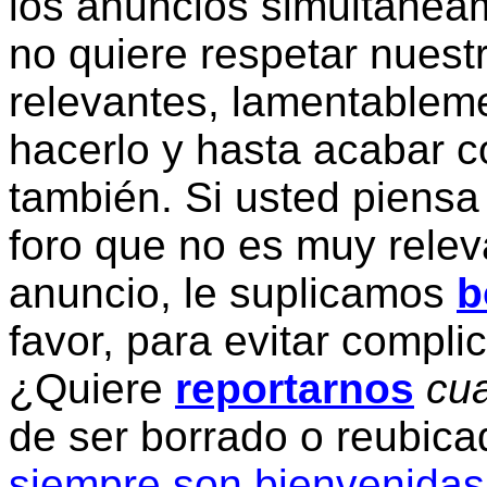
los anuncios simultanea
no quiere respetar nuestr
relevantes, lamentablem
hacerlo y hasta acabar c
también. Si usted piensa
foro que no es muy relev
anuncio, le suplicamos
b
favor, para evitar compli
¿Quiere
reportarnos
cua
de ser borrado o reubic
siempre son bienvenidas