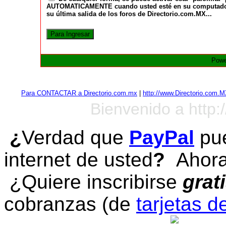
AUTOMATICAMENTE cuando usted esté en su computadora a
su última salida de los foros de Directorio.com.MX...
Powe
Para CONTACTAR a Directorio.com.mx
|
http://www.Directorio.com.
Bienvenido a http:
¿
Verdad que
PayPal
pue
internet de usted
?
Ahora 
¿Quiere inscribirse
grat
cobranzas (de
tarjetas d