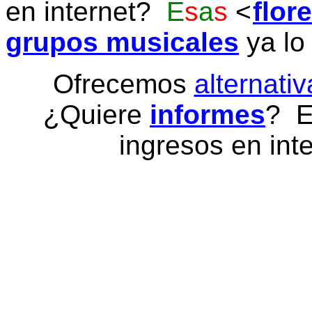
en internet?
E
s
a
s
flor
grupos musicales
ya lo
Ofrecemos
alternativ
¿Quiere
informes
? E
ingresos en inte