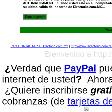
AUTOMATICAMENTE cuando usted esté en su computadora a
su última salida de los foros de Directorio.com.MX...
Powe
Para CONTACTAR a Directorio.com.mx
|
http://www.Directorio.com.
Bienvenido a http:
¿
Verdad que
PayPal
pue
internet de usted
?
Ahora 
¿Quiere inscribirse
grat
cobranzas (de
tarjetas d