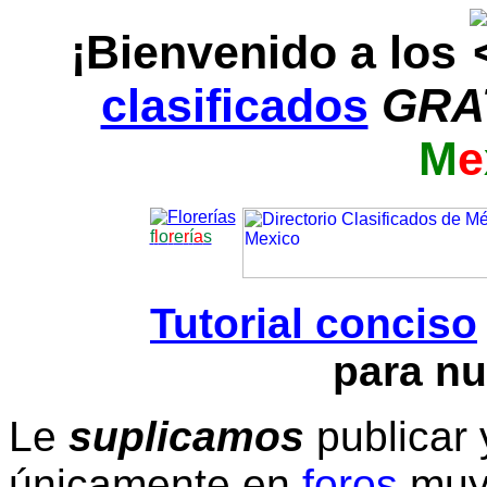
¡Bienvenido a los
clasificados
GRA
M
e
f
l
o
r
e
r
í
a
s
Tutorial conciso
para nu
Le
suplicamos
publicar 
únicamente en
foros
muy 