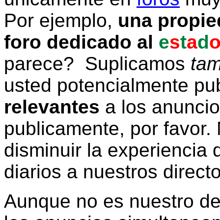
Por ejemplo,
una propie
foro dedicado al
e
s
t
a
d
parece? Suplicamos
tam
usted potencialmente pu
relevantes
a los anunci
publicamente, por favor. 
disminuir la experiencia d
diarios a nuestros direct
Aunque no es nuestro d