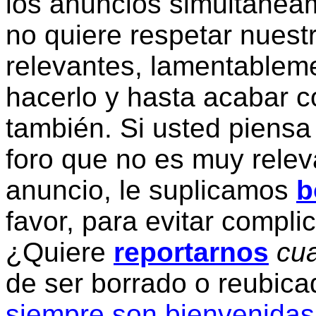
los anuncios simultanea
no quiere respetar nuestr
relevantes, lamentablem
hacerlo y hasta acabar c
también. Si usted piensa
foro que no es muy relev
anuncio, le suplicamos
b
favor, para evitar compli
¿Quiere
reportarnos
cua
de ser borrado o reubic
siempre son bienvenidas