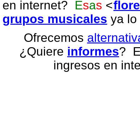
en internet?
E
s
a
s
flor
grupos musicales
ya lo
Ofrecemos
alternativ
¿Quiere
informes
? E
ingresos en inte